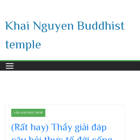
Skip
to
Khai Nguyen Buddhist
content
temple
VẤN ĐÁP PHẬT PHÁP
(Rất hay) Thầy giải đáp
câu hỏi thực tế đời sống