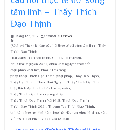
tâm linh – Thầy Thích
Đạo Thịnh
Tháng 12 3, 2025
admin
160 Views
(Rất hay) Thầy giải đáp câu hỏi thực tế đời sống tâm linh - Thầy
Thích Đạo Thịnh
,
bài giảng thích đạo thịnh
,
Chùa Khai Nguyên
,
chua khai nguyen 2024
,
chùa khai nguyên trực tiếp
,
diệu pháp khai tâm
,
khóa tu địa tạng
,
pháp thoại Thích Đạo Thịnh
,
phật pháp
,
Thầy Đạo Thịnh
,
Thầy Đạo Thịnh Chùa Khai Nguyên
,
Thầy Thích Đạo Thịnh
,
thầy thích đạo thịnh chùa khai nguyên
,
Thầy Thích Đạo Thịnh giảng Pháp
,
Thầy Thích Đạo Thịnh Mới Nhất
,
Thích Đạo Thịnh
,
Thích Đạo Thịnh 2024
,
Thượng Toạ Thích Đạo Thịnh
,
tịnh tông học hội
,
tịnh tông học hội việt nam chùa khai nguyên
,
Vấn Đáp Phật Pháp
,
Video Giảng Pháp