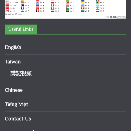
Useful Links
English
Taiwan
講記視頻
Chinese
Tiếng Việt
Contact Us