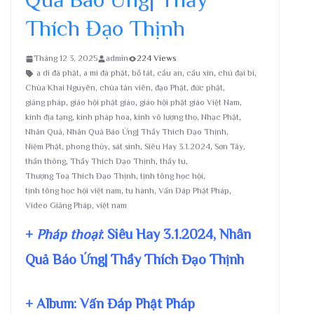
Thích Đạo Thịnh
Tháng 12 3, 2025
admin
224 Views
a di đà phật
,
a mi đà phật
,
bồ tát
,
cầu an
,
cầu xin
,
chú đại bi
,
Chùa Khai Nguyên
,
chùa tản viên
,
đạo Phật
,
đức phật
,
giảng pháp
,
giáo hội phật giáo
,
giáo hội phật giáo Việt Nam
,
kinh địa tạng
,
kinh pháp hoa
,
kinh vô lượng thọ
,
Nhạc Phật
,
Nhân Quả
,
Nhân Quả Báo Ứng| Thầy Thích Đạo Thịnh
,
Niệm Phật
,
phong thủy
,
sát sinh
,
Siêu Hay 3.1.2024
,
Sơn Tây
,
thần thông
,
Thầy Thích Đạo Thịnh
,
thầy tu
,
Thượng Toạ Thích Đạo Thịnh
,
tịnh tông học hội
,
tịnh tông học hội việt nam
,
tu hành
,
Vấn Đáp Phật Pháp
,
Video Giảng Pháp
,
việt nam
+
Pháp thoại
: Siêu Hay 3.1.2024, Nhân
Quả Báo Ứng| Thầy Thích Đạo Thịnh
+ Album: Vấn Đáp Phật Pháp