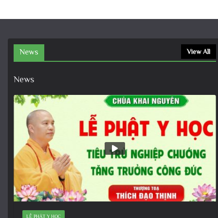
News
View All
News
LỄ PHẬT Y HỌC