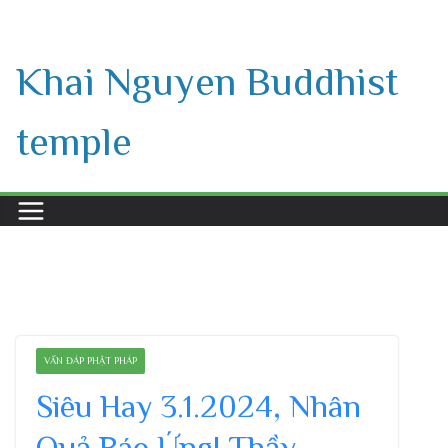
Skip
to
Khai Nguyen Buddhist
content
temple
VẤN ĐÁP PHẬT PHÁP
Siêu Hay 3.1.2024, Nhân
Quả Báo Ứng| Thầy