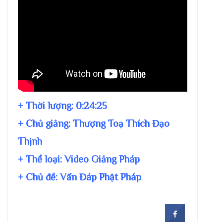
+ Thời lượng:
0:24:25
+ Chủ giảng:
Thượng Toạ Thích Đạo
Thịnh
+ Thể loại: Video Giảng Pháp
+ Chủ đề:
Vấn Đáp Phật Pháp