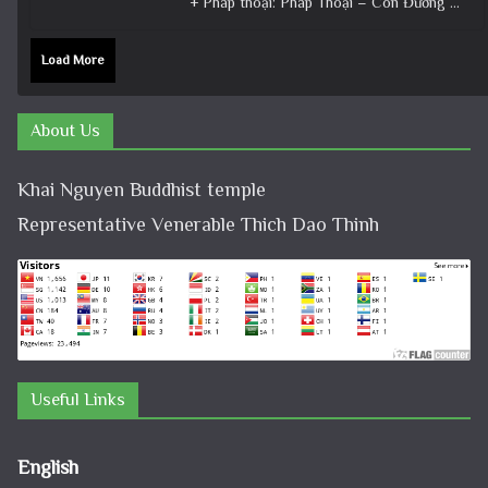
+ Pháp thoại: Pháp Thoại – Con Đường Bồ Tát Đạo │TT. Thích Đạo Thịnh + Album: Pháp Thoại +
Load More
About Us
Khai Nguyen Buddhist temple
Representative Venerable Thich Dao Thinh
Useful Links
English