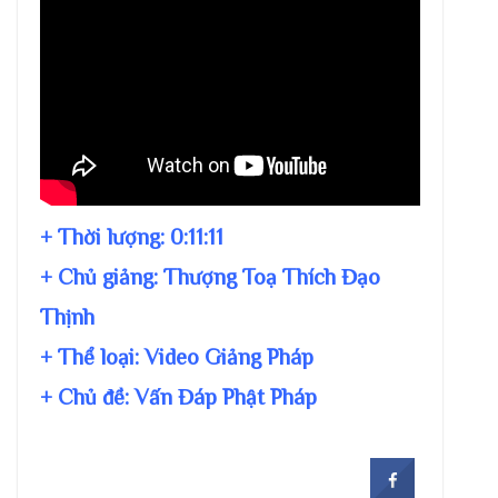
+ Thời lượng:
0:11:11
+ Chủ giảng:
Thượng Toạ Thích Đạo
Thịnh
+ Thể loại: Video Giảng Pháp
+ Chủ đề:
Vấn Đáp Phật Pháp