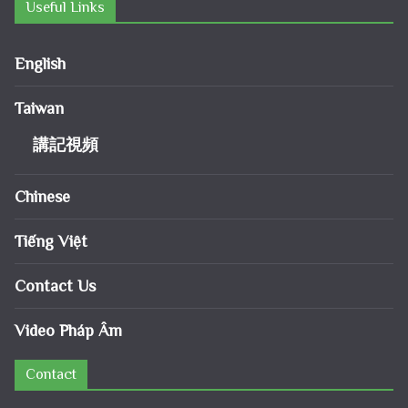
Useful Links
English
Taiwan
講記視頻
Chinese
Tiếng Việt
Contact Us
Video Pháp Âm
Contact