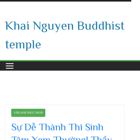
Skip
to
Khai Nguyen Buddhist
content
temple
VẤN ĐÁP PHẬT PHÁP
Sự Dễ Thành Thì Sinh
Tâm Xem Thường| Thầy