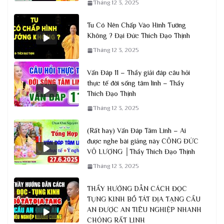
Tháng 12 3, 2025
Tu Có Nên Chấp Vào Hình Tướng
Không ? Đại Đức Thích Đạo Thịnh
Tháng 12 3, 2025
Vấn Đáp 11 – Thầy giải đáp câu hỏi
thực tế đời sống tâm linh – Thầy
Thích Đạo Thịnh
Tháng 12 3, 2025
(Rất hay) Vấn Đáp Tâm Linh – Ai
được nghe bài giảng này CÔNG ĐỨC
VÔ LƯỢNG │Thầy Thích Đạo Thịnh
Tháng 12 3, 2025
THẦY HƯỚNG DẪN CÁCH ĐỌC
TỤNG KINH BỒ TÁT ĐỊA TẠNG CẦU
AN ĐƯỢC AN TIÊU NGHIỆP NHANH
CHÓNG RẤT LINH