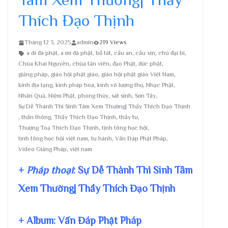
Thích Đạo Thịnh
Tháng 12 3, 2025
admin
219 Views
a di đà phật
,
a mi đà phật
,
bồ tát
,
cầu an
,
cầu xin
,
chú đại bi
,
Chùa Khai Nguyên
,
chùa tản viên
,
đạo Phật
,
đức phật
,
giảng pháp
,
giáo hội phật giáo
,
giáo hội phật giáo Việt Nam
,
kinh địa tạng
,
kinh pháp hoa
,
kinh vô lượng thọ
,
Nhạc Phật
,
Nhân Quả
,
Niệm Phật
,
phong thủy
,
sát sinh
,
Sơn Tây
,
Sự Dễ Thành Thì Sinh Tâm Xem Thường| Thầy Thích Đạo Thịnh
,
thần thông
,
Thầy Thích Đạo Thịnh
,
thầy tu
,
Thượng Toạ Thích Đạo Thịnh
,
tịnh tông học hội
,
tịnh tông học hội việt nam
,
tu hành
,
Vấn Đáp Phật Pháp
,
Video Giảng Pháp
,
việt nam
+
Pháp thoại
: Sự Dễ Thành Thì Sinh Tâm
Xem Thường| Thầy Thích Đạo Thịnh
+ Album: Vấn Đáp Phật Pháp