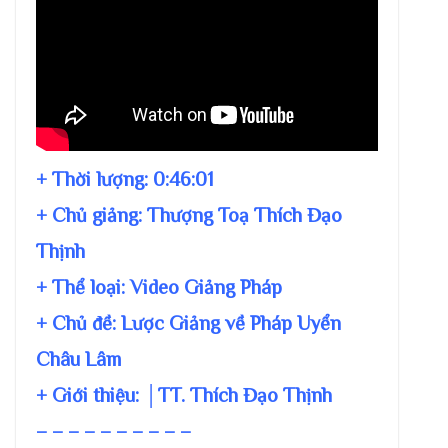
+ Thời lượng:
0:46:01
+ Chủ giảng:
Thượng Toạ Thích Đạo
Thịnh
+ Thể loại: Video Giảng Pháp
+ Chủ đề:
Lược Giảng về Pháp Uyển
Châu Lâm
+ Giới thiệu: │TT. Thích Đạo Thịnh
– – – – – – – – – –