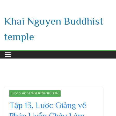
Skip
to
Khai Nguyen Buddhist
content
temple
LƯỢC GIẢNG VỀ PHÁP UYỂN CHÂU LÂM
Tập 13, Lược Giảng về
Pháp Uyển Châu Lâm,