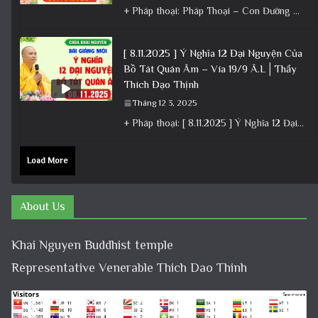
+ Pháp thoại: Pháp Thoại – Con Đường Bồ Tát Đạo │TT. Thích Đạo Thịnh + Album: Pháp Thoại +
[ 8.11.2025 ] Ý Nghĩa 12 Đại Nguyện Của
Bồ Tát Quán Âm – Vía 19/9 Â.L│Thầy
Thích Đạo Thịnh
Tháng 12 3, 2025
+ Pháp thoại: [ 8.11.2025 ] Ý Nghĩa 12 Đại Nguyện Của Bồ Tát Quán Âm – Vía 19/9 Â.L│Thầy
Load More
About Us
Khai Nguyen Buddhist temple
Representative Venerable Thich Dao Thinh