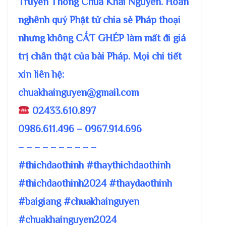
Truyền Thông Chùa Khai Nguyên. Hoan
nghênh quý Phật tử chia sẻ Pháp thoại
nhưng không CẮT GHÉP làm mất đi giá
trị chân thật của bài Pháp. Mọi chi tiết
xin liên hệ:
chuakhainguyen@gmail.com
02433.610.897
0986.611.496 – 0967.914.696
– – – – – – – – – –
#thichdaothinh #thaythichdaothinh
#thichdaothinh2024 #thaydaothinh
#baigiang #chuakhainguyen
#chuakhainguyen2024