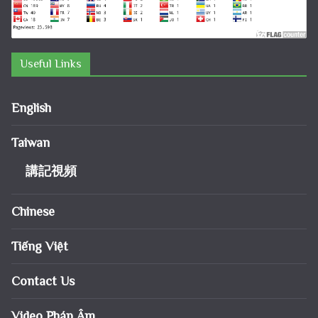
Useful Links
English
Taiwan
講記視頻
Chinese
Tiếng Việt
Contact Us
Video Pháp Âm