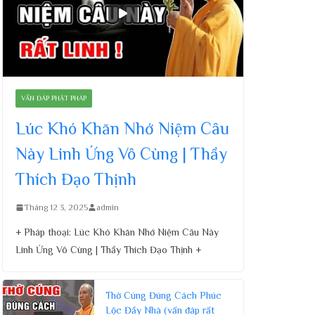
VẤN ĐÁP PHẬT PHÁP
Lúc Khó Khăn Nhớ Niệm Câu
Này Linh Ứng Vô Cùng | Thầy
Thích Đạo Thịnh
Tháng 12 3, 2025
admin
+ Pháp thoại: Lúc Khó Khăn Nhớ Niệm Câu Này
Linh Ứng Vô Cùng | Thầy Thích Đạo Thịnh +
Thờ Cúng Đúng Cách Phúc
Lộc Đầy Nhà (vấn đáp rất