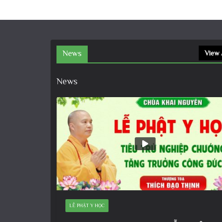
News
View 
News
LỄ PHẬT Y HỌC