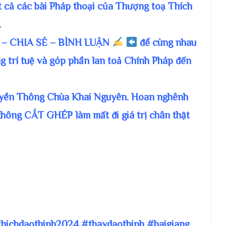
t cả các bài Pháp thoại của Thượng toạ Thích
.
– CHIA SẺ – BÌNH LUẬN
để cùng nhau
g trí tuệ và góp phần lan toả Chính Pháp đến
ruyền Thông Chùa Khai Nguyên. Hoan nghênh
không CẮT GHÉP làm mất đi giá trị chân thật
thichdaothinh2024 #thaydaothinh #baigiang