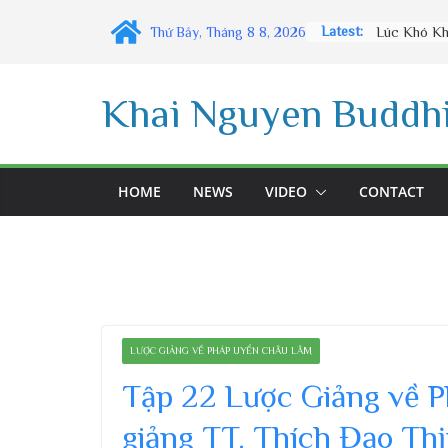
Skip
Latest:
Thứ Bảy, Tháng 8 8, 2026
to
content
Khai Nguyen Buddhi
HOME
NEWS
VIDEO
CONTACT
LƯỢC GIẢNG VỀ PHÁP UYỂN CHÂU LÂM
Tập 22 Lược Giảng về 
giảng TT. Thích Đạo Th