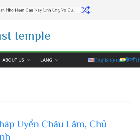
Thờ Cúng Đúng Cách Phúc Lộc Đầy Nhà (vấn đáp rất hay) – Thầy Thích Đạo Thịnh
st temple
ABOUT US
LANG
English
(en)
हिन्दी
(h
Pháp Uyển Châu Lâm, Chủ
ịnh