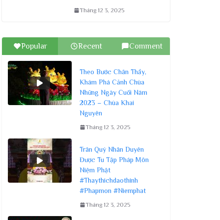
Tháng 12 3, 2025
Popular
Recent
Comment
Theo Bước Chân Thầy,
Khám Phá Cảnh Chùa
Những Ngày Cuối Năm
2023 – Chùa Khai
Nguyên
Tháng 12 3, 2025
Trân Quý Nhân Duyên
Được Tu Tập Pháp Môn
Niệm Phật
#Thaythichdaothinh
#Phapmon #Niemphat
Tháng 12 3, 2025