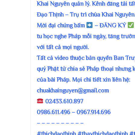
Khai Nguyên quản lý. Kênh đăng tải tấ
Đạo Thịnh – Trụ trì chùa Khai Nguyên
Mời đại chúng bấm
– ĐĂNG KÝ
tu học nghe Pháp mỗi ngày, tăng trưởn
với tất cả mọi người.
Tất cả video thuộc bản quyền Ban T
quý Phật tử chia sẻ Pháp thoại nhưng 
của bài Pháp. Mọi chi tiết xin liên hệ:
chuakhainguyen@gmail.com
02433.610.897
0986.611.496 – 0967.914.696
– – – – – – – – – –
#thichdaothinh #thaythichdaothinh #