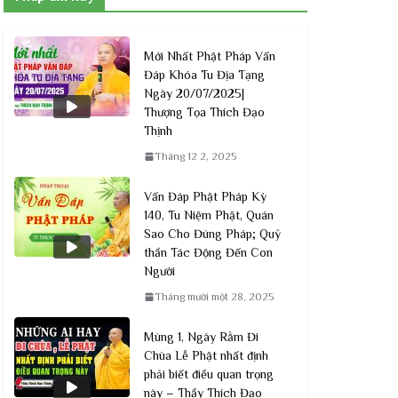
Mới Nhất Phật Pháp Vấn
Đáp Khóa Tu Địa Tạng
Ngày 20/07/2025|
Thượng Tọa Thích Đạo
Thịnh
Tháng 12 2, 2025
Vấn Đáp Phật Pháp Kỳ
140, Tu Niệm Phật, Quán
Sao Cho Đúng Pháp; Quỷ
thần Tác Động Đến Con
Người
Tháng mười một 28, 2025
Mùng 1, Ngày Rằm Đi
Chùa Lễ Phật nhất định
phải biết điều quan trọng
này – Thầy Thích Đạo