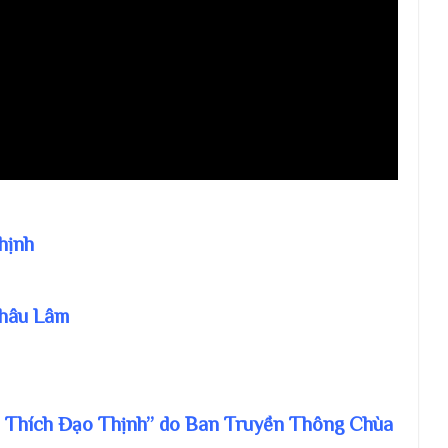
hịnh
Châu Lâm
. Thích Đạo Thịnh” do Ban Truyền Thông Chùa