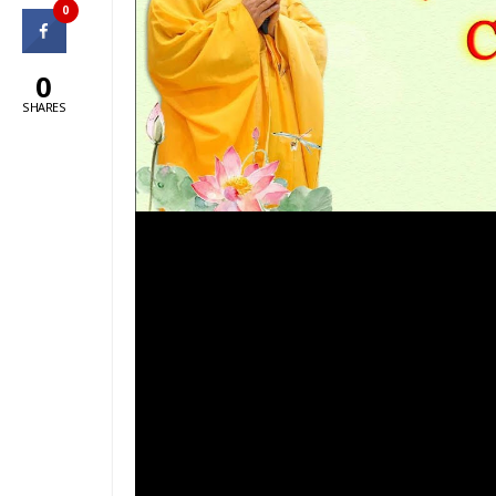
0
0
SHARES