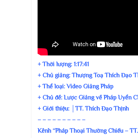
+ Thời lượng:
1:17:41
+ Chủ giảng:
Thượng Toạ Thích Đạo T
+ Thể loại: Video Giảng Pháp
+ Chủ đề:
Lược Giảng về Pháp Uyển 
+ Giới thiệu: │TT. Thích Đạo Thịnh
– – – – – – – – – –
Kênh “Pháp Thoại Thường Chiếu – TT