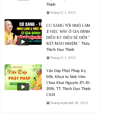
Thịnh
Tháng 12 3, 2025
CỨ SÁNG TỐI NHỚ LÀM
2 VIỆC NÀY Ở GIA ĐÌNH
ĐIỀU KỲ DIỆU SẼ ĐẾN ”
RẤT MÀU NHIỆM ” Thầy
Thích Đạo Thịnh
Tháng 12 3, 2025
Vấn Đáp Phật Pháp Kỳ
60b, Khoá tu Sinh Viên
Chùa Khai Nguyên 23-10-
2016, TT. Thích Đạo Thịnh
CKN
Tháng mười một 28, 2025