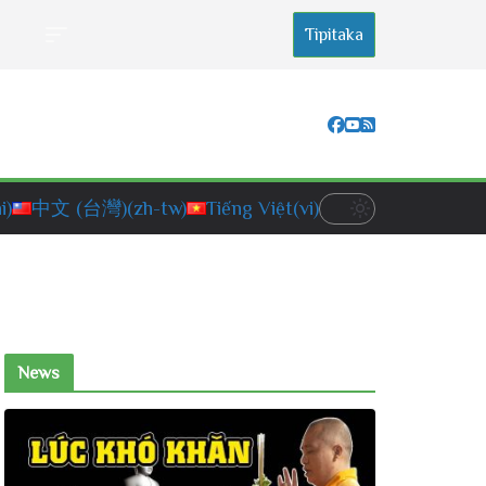
Tipitaka
i)
中文 (台灣)
(zh-tw)
Tiếng Việt
(vi)
News