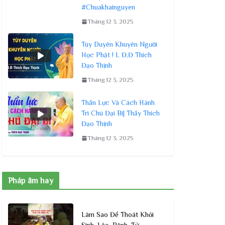
#Chuakhainguyen
Tháng 12 3, 2025
Tùy Duyên Khuyên Người
Học Phật ! L Đ,Đ Thích
Đạo Thịnh
Tháng 12 3, 2025
Thần Lực Và Cách Hành
Trì Chú Đại Bi| Thầy Thích
Đạo Thịnh
Tháng 12 3, 2025
Pháp âm hay
Làm Sao Để Thoát Khỏi
Sinh, Lão, Bệnh, Tử