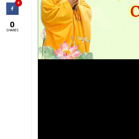
0
0
SHARES