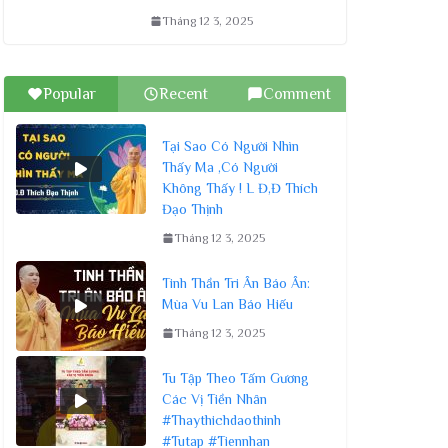
Tháng 12 3, 2025
Popular
Recent
Comment
Tại Sao Có Người Nhìn
Thấy Ma ,Có Người
Không Thấy ! L Đ,Đ Thích
Đạo Thịnh
Tháng 12 3, 2025
Tinh Thần Tri Ân Báo Ân:
Mùa Vu Lan Báo Hiếu
Tháng 12 3, 2025
Tu Tập Theo Tấm Gương
Các Vị Tiền Nhân
#Thaythichdaothinh
#Tutap #Tiennhan