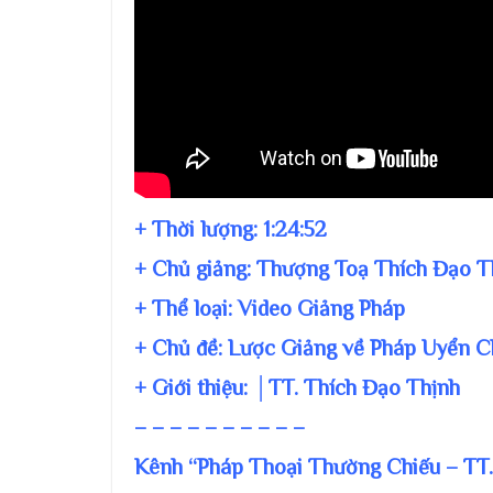
+ Thời lượng:
1:24:52
+ Chủ giảng:
Thượng Toạ Thích Đạo T
+ Thể loại: Video Giảng Pháp
+ Chủ đề:
Lược Giảng về Pháp Uyển 
+ Giới thiệu: │TT. Thích Đạo Thịnh
– – – – – – – – – –
Kênh “Pháp Thoại Thường Chiếu – TT