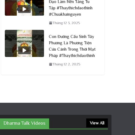
Đạo Làm Nền Tảng Tu
Tập #Thaythichdaothinh
#Chuakhainguyen
Tháng 12 3, 2025
Con Đường Cầu Sinh Tây
Phương Là Phương Tiện
Cứu Cánh Trong Thời Mạt
Pháp #Thaythichdaothinh
Tháng 12 2, 2025
Dharma Talk Videos
View All