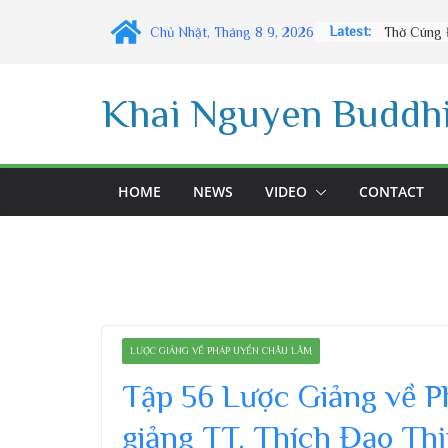
Skip
Latest:
Chủ Nhật, Tháng 8 9, 2026
to
content
Khai Nguyen Buddhi
HOME
NEWS
VIDEO
CONTACT
LƯỢC GIẢNG VỀ PHÁP UYỂN CHÂU LÂM
Tập 56 Lược Giảng về 
giảng TT. Thích Đạo Thị