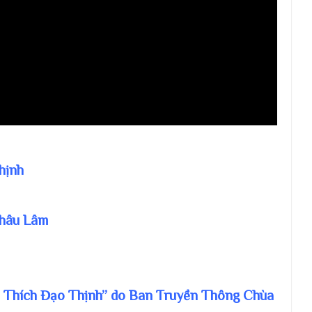
hịnh
Châu Lâm
. Thích Đạo Thịnh” do Ban Truyền Thông Chùa