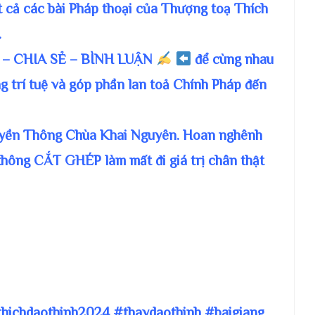
t cả các bài Pháp thoại của Thượng toạ Thích
.
– CHIA SẺ – BÌNH LUẬN
để cùng nhau
g trí tuệ và góp phần lan toả Chính Pháp đến
ruyền Thông Chùa Khai Nguyên. Hoan nghênh
không CẮT GHÉP làm mất đi giá trị chân thật
thichdaothinh2024 #thaydaothinh #baigiang