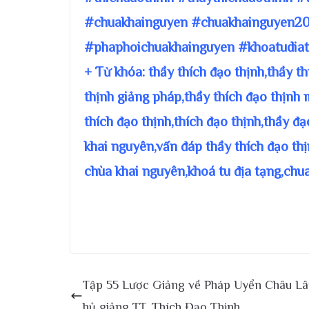
#chuakhainguyen #chuakhainguyen20
#phaphoichuakhainguyen #khoatudiat
+ Từ khóa: thầy thích đạo thịnh,thầy t
thịnh giảng pháp,thầy thích đạo thịnh 
thích đạo thịnh,thích đạo thịnh,thầy đ
khai nguyên,vấn đáp thầy thích đạo thị
chùa khai nguyên,khoá tu địa tạng,chu
Tập 55 Lược Giảng về Pháp Uyển Châu L
hủ giảng TT. Thích Đạo Thịnh