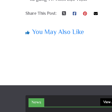
Share This Post:
You May Also Like
News
View 