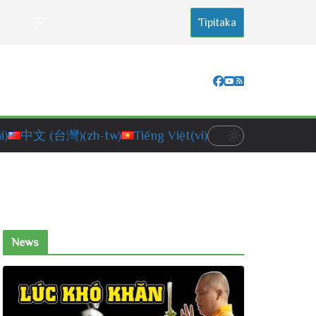
Tipitaka
i)
中文 (台灣)
(zh-tw)
Tiếng Việt
(vi)
News