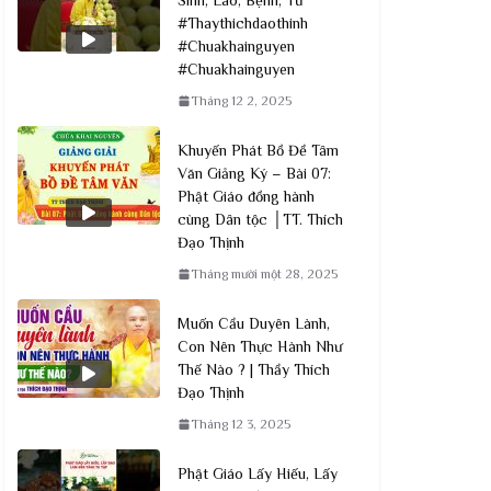
#Thaythichdaothinh
#Chuakhainguyen
#Chuakhainguyen
Tháng 12 2, 2025
Khuyến Phát Bồ Đề Tâm
Văn Giảng Ký – Bài 07:
Phật Giáo đồng hành
cùng Dân tộc │TT. Thích
Đạo Thịnh
Tháng mười một 28, 2025
Muốn Cầu Duyên Lành,
Con Nên Thực Hành Như
Thế Nào ? | Thầy Thích
Đạo Thịnh
Tháng 12 3, 2025
Phật Giáo Lấy Hiếu, Lấy