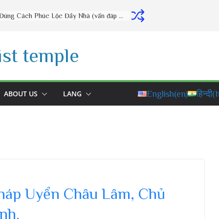
Thờ Cúng Đúng Cách Phúc Lộc Đầy Nhà (vấn đáp rất hay) – Thầy Thích Đạo Thịnh
st temple
ABOUT US
LANG
English
(en)
हिन्दी
(h
Pháp Uyển Châu Lâm, Chủ
nh.