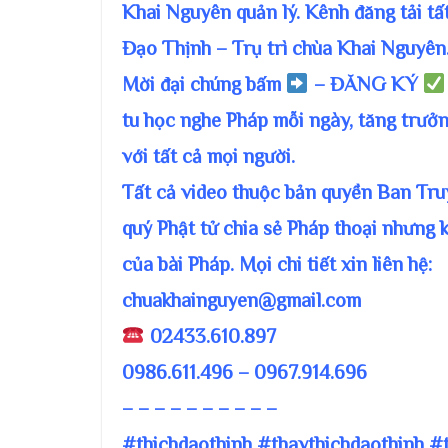
Khai Nguyên quản lý. Kênh đăng tải tấ
Đạo Thịnh – Trụ trì chùa Khai Nguyên
Mời đại chúng bấm
– ĐĂNG KÝ
tu học nghe Pháp mỗi ngày, tăng trưởn
với tất cả mọi người.
Tất cả video thuộc bản quyền Ban T
quý Phật tử chia sẻ Pháp thoại nhưng 
của bài Pháp. Mọi chi tiết xin liên hệ:
chuakhainguyen@gmail.com
02433.610.897
0986.611.496 – 0967.914.696
– – – – – – – – – –
#thichdaothinh #thaythichdaothinh #