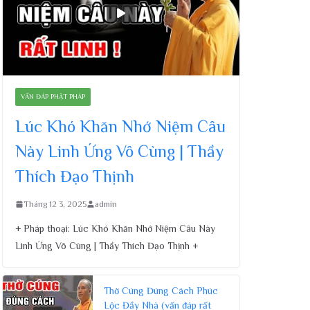
VẤN ĐÁP PHẬT PHÁP
Lúc Khó Khăn Nhớ Niệm Câu
Này Linh Ứng Vô Cùng | Thầy
Thích Đạo Thịnh
Tháng 12 3, 2025
admin
+ Pháp thoại: Lúc Khó Khăn Nhớ Niệm Câu Này
Linh Ứng Vô Cùng | Thầy Thích Đạo Thịnh +
Thờ Cúng Đúng Cách Phúc
Lộc Đầy Nhà (vấn đáp rất