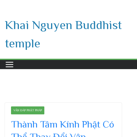
Skip
to
Khai Nguyen Buddhist
content
temple
VẤN ĐÁP PHẬT PHÁP
Thành Tâm Kính Phật Có
Thể Thay Đổi Vận