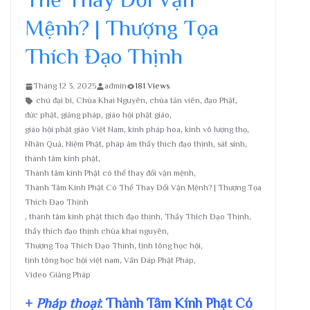
Mệnh? | Thượng Tọa
Thích Đạo Thịnh
Tháng 12 3, 2025
admin
181 Views
chú đại bi
,
Chùa Khai Nguyên
,
chùa tản viên
,
đạo Phật
,
đức phật
,
giảng pháp
,
giáo hội phật giáo
,
giáo hội phật giáo Việt Nam
,
kinh pháp hoa
,
kinh vô lượng thọ
,
Nhân Quả
,
Niệm Phật
,
pháp âm thầy thích đạo thịnh
,
sát sinh
,
thành tâm kính phật
,
Thành tâm kính Phật có thể thay đổi vận mệnh
,
Thành Tâm Kính Phật Có Thể Thay Đổi Vận Mệnh? | Thượng Tọa
Thích Đạo Thịnh
,
thành tâm kính phật thích đạo thịnh
,
Thầy Thích Đạo Thịnh
,
thầy thích đạo thịnh chùa khai nguyên
,
Thượng Toạ Thích Đạo Thịnh
,
tịnh tông học hội
,
tịnh tông học hội việt nam
,
Vấn Đáp Phật Pháp
,
Video Giảng Pháp
+
Pháp thoại
: Thành Tâm Kính Phật Có