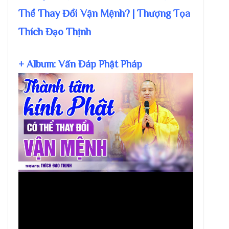
Thể Thay Đổi Vận Mệnh? | Thượng Tọa
Thích Đạo Thịnh
+ Album: Vấn Đáp Phật Pháp