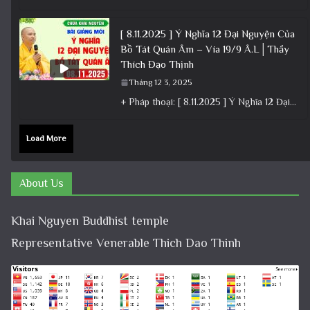
[ 8.11.2025 ] Ý Nghĩa 12 Đại Nguyện Của
Bồ Tát Quán Âm – Vía 19/9 Â.L│Thầy
Thích Đạo Thịnh
Tháng 12 3, 2025
+ Pháp thoại: [ 8.11.2025 ] Ý Nghĩa 12 Đại Nguyện Của Bồ Tát Quán Âm – Vía 19/9 Â.L│Thầy
Load More
About Us
Khai Nguyen Buddhist temple
Representative Venerable Thich Dao Thinh