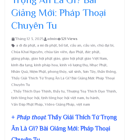
Giảng Mới: Pháp Thoại
Chuyên Tu
Tháng 12 3, 2025
admin
321 Views
a di đà phật
,
a mi đà phật
,
bồ tát
,
cầu an
,
cầu xin
,
chú đại bi
,
Chùa Khai Nguyên
,
chùa tản viên
,
đạo Phật
,
đức phật
,
giảng pháp
,
giáo hội phật giáo
,
giáo hội phật giáo Việt Nam
,
kinh địa tạng
,
kinh pháp hoa
,
kinh vô lượng thọ
,
Nhạc Phật
,
Nhân Quả
,
Niệm Phật
,
phong thủy
,
sát sinh
,
Sơn Tây
,
thần thông
,
Thầy Giải Thích Tứ Trọng Ân Là Gì? Bài Giảng Mới: Pháp Thoại
Chuyên Tu
,
Thầy Thích Đạo Thịnh
,
thầy tu
,
Thượng Toạ Thích Đạo Thịnh
,
tịnh tông học hội
,
tịnh tông học hội việt nam
,
tu hành
,
Vấn Đáp Phật Pháp
,
Video Giảng Pháp
,
việt nam
+
Pháp thoại
: Thầy Giải Thích Tứ Trọng
Ân Là Gì? Bài Giảng Mới: Pháp Thoại
Chuyên Tu