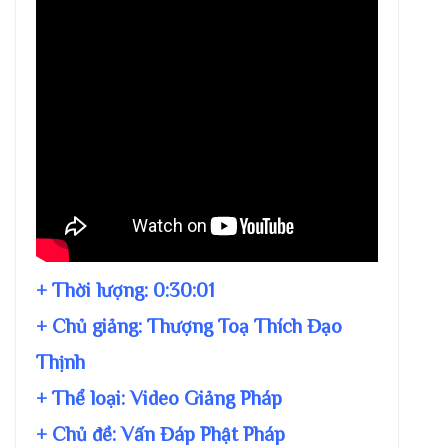
+ Thời lượng:
0:30:01
+ Chủ giảng:
Thượng Toạ Thích Đạo
Thịnh
+ Thể loại: Video Giảng Pháp
+ Chủ đề:
Vấn Đáp Phật Pháp