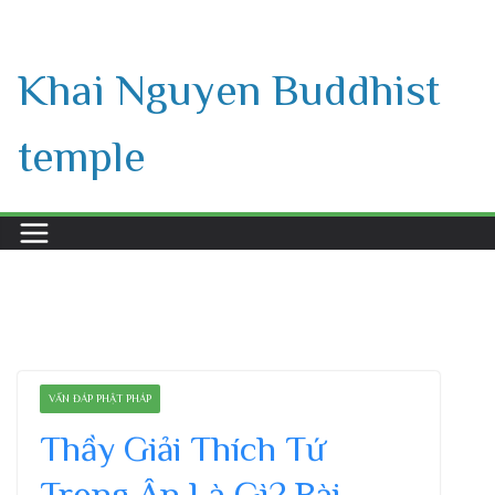
Skip
to
Khai Nguyen Buddhist
content
temple
VẤN ĐÁP PHẬT PHÁP
Thầy Giải Thích Tứ
Trọng Ân Là Gì? Bài