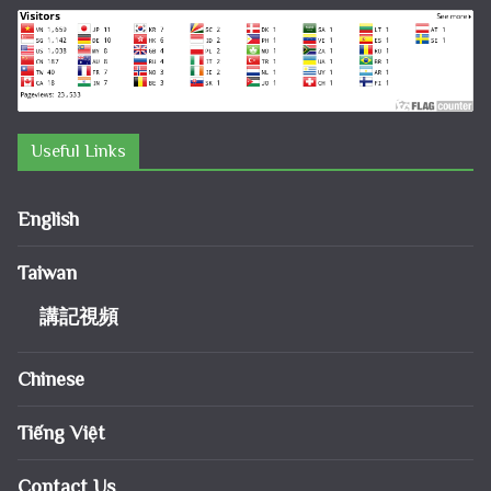
Useful Links
English
Taiwan
講記視頻
Chinese
Tiếng Việt
Contact Us