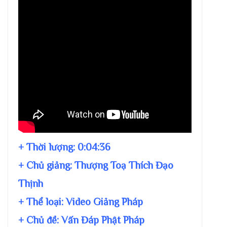
+ Thời lượng:
0:04:36
+ Chủ giảng:
Thượng Toạ Thích Đạo
Thịnh
+ Thể loại: Video Giảng Pháp
+ Chủ đề:
Vấn Đáp Phật Pháp