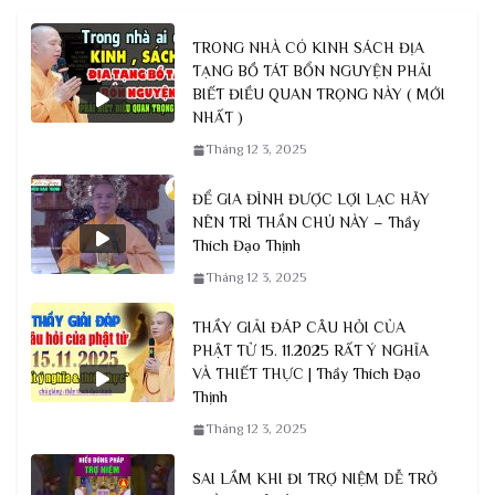
TRONG NHÀ CÓ KINH SÁCH ĐỊA
TẠNG BỒ TÁT BỔN NGUYỆN PHẢI
BIẾT ĐIỀU QUAN TRỌNG NÀY ( MỚI
NHẤT )
Tháng 12 3, 2025
ĐỂ GIA ĐÌNH ĐƯỢC LỢI LẠC HÃY
NÊN TRÌ THẦN CHÚ NÀY – Thầy
Thích Đạo Thịnh
Tháng 12 3, 2025
THẦY GIẢI ĐÁP CÂU HỎI CỦA
PHẬT TỬ 15. 11.2025 RẤT Ý NGHĨA
VÀ THIẾT THỰC | Thầy Thích Đạo
Thịnh
Tháng 12 3, 2025
SAI LẦM KHI ĐI TRỢ NIỆM DỄ TRỞ