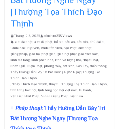
|Thượng Tọa Thích Đạo
Thịnh
Tháng 12 3, 2025
admin
235 Views
a di đà phật
,
a mi đà phật
,
bồ tát
,
cầu an
,
cầu xin
,
chú đại bi
,
Chùa Khai Nguyên
,
chùa tản viên
,
đạo Phật
,
đức phật
,
giảng pháp
,
giáo hội phật giáo
,
giáo hội phật giáo Việt Nam
,
kinh địa tạng
,
kinh pháp hoa
,
kinh vô lượng thọ
,
Nhạc Phật
,
Nhân Quả
,
Niệm Phật
,
phong thủy
,
sát sinh
,
Sơn Tây
,
thần thông
,
Thầy Hướng Dẫn Bày Trí Bát Hương Nghe Ngay |Thượng Tọa
Thích Đạo Thịnh
,
Thầy Thích Đạo Thịnh
,
thầy tu
,
Thượng Toạ Thích Đạo Thịnh
,
tịnh tông học hội
,
tịnh tông học hội việt nam
,
tu hành
,
Vấn Đáp Phật Pháp
,
Video Giảng Pháp
,
việt nam
+
Pháp thoại
: Thầy Hướng Dẫn Bày Trí
Bát Hương Nghe Ngay |Thượng Tọa
Thích Đạo Thịnh