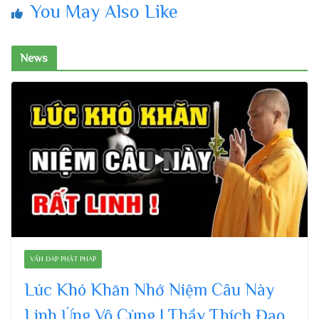
You May Also Like
News
VẤN ĐÁP PHẬT PHÁP
Lúc Khó Khăn Nhớ Niệm Câu Này
Linh Ứng Vô Cùng | Thầy Thích Đạo