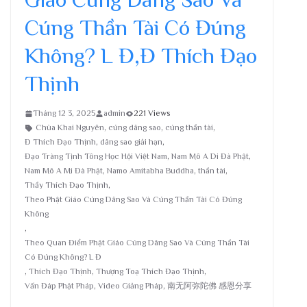
Cúng Thần Tài Có Đúng
Không? L Đ,Đ Thích Đạo
Thịnh
Tháng 12 3, 2025
admin
221 Views
Chùa Khai Nguyên
,
cúng dâng sao
,
cúng thần tài
,
Đ Thích Đạo Thịnh
,
dâng sao giải hạn
,
Đạo Tràng Tịnh Tông Học Hội Việt Nam
,
Nam Mô A Di Đà Phật
,
Nam Mô A Mi Đà Phật
,
Namo Amitabha Buddha
,
thần tài
,
Thầy Thích Đạo Thịnh
,
Theo Phật Giáo Cúng Dâng Sao Và Cúng Thần Tài Có Đúng
Không
,
Theo Quan Điểm Phật Giáo Cúng Dâng Sao Và Cúng Thần Tài
Có Đúng Không? L Đ
,
Thích Đạo Thịnh
,
Thượng Toạ Thích Đạo Thịnh
,
Vấn Đáp Phật Pháp
,
Video Giảng Pháp
,
南无阿弥陀佛 感恩分享