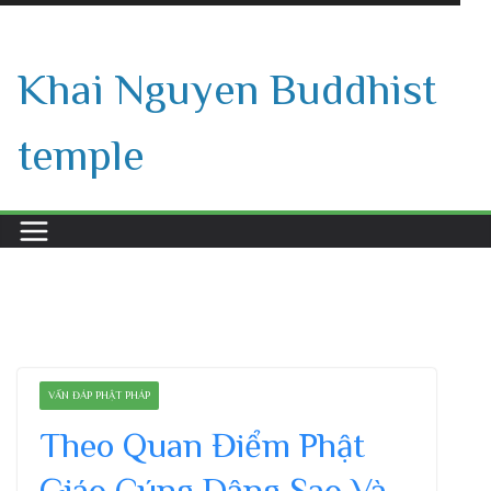
Skip
to
Khai Nguyen Buddhist
content
temple
VẤN ĐÁP PHẬT PHÁP
Theo Quan Điểm Phật
Giáo Cúng Dâng Sao Và