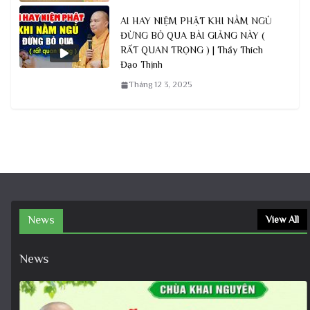
AI HAY NIỆM PHẬT KHI NẰM NGỦ
ĐỪNG BỎ QUA BÀI GIẢNG NÀY (
RẤT QUAN TRỌNG ) | Thầy Thích
Đạo Thịnh
Tháng 12 3, 2025
News
View All
News