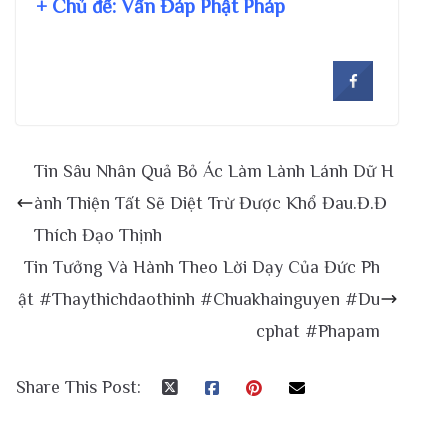
+ Chủ đề:
Vấn Đáp Phật Pháp
Tin Sâu Nhân Quả Bỏ Ác Làm Lành Lánh Dữ H
ành Thiện Tất Sẽ Diệt Trừ Được Khổ Đau.Đ.Đ
Thích Đạo Thịnh
Tin Tưởng Và Hành Theo Lời Dạy Của Đức Ph
ật #Thaythichdaothinh #Chuakhainguyen #Du
cphat #Phapam
Share This Post: