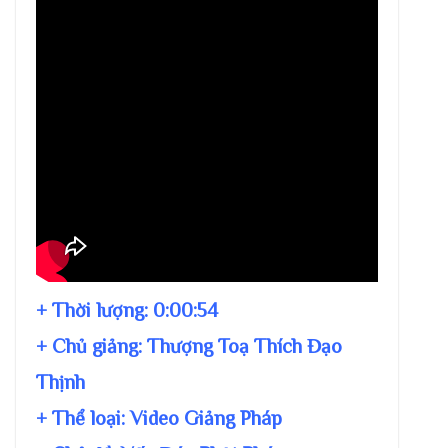
+ Thời lượng:
0:00:54
+ Chủ giảng:
Thượng Toạ Thích Đạo
Thịnh
+ Thể loại: Video Giảng Pháp