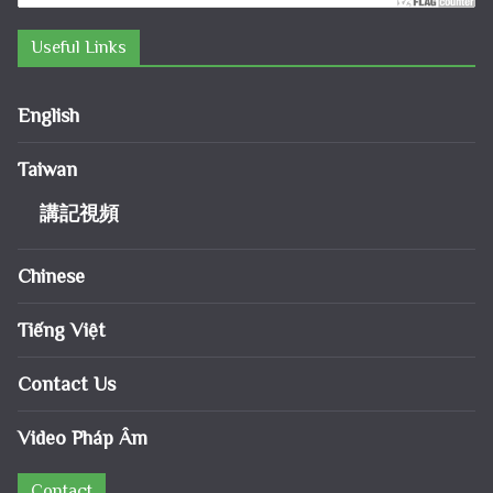
Useful Links
English
Taiwan
講記視頻
Chinese
Tiếng Việt
Contact Us
Video Pháp Âm
Contact