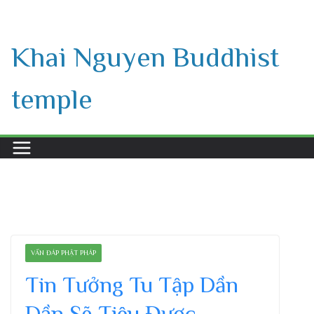
Skip
to
Khai Nguyen Buddhist
content
temple
VẤN ĐÁP PHẬT PHÁP
Tin Tưởng Tu Tập Dần
Dần Sẽ Tiêu Được