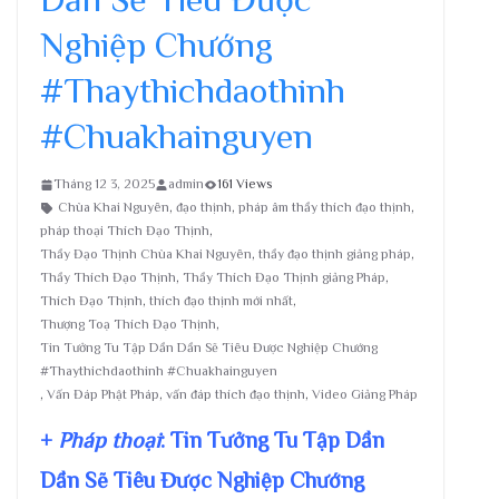
Nghiệp Chướng
#Thaythichdaothinh
#Chuakhainguyen
Tháng 12 3, 2025
admin
161 Views
Chùa Khai Nguyên
,
đạo thịnh
,
pháp âm thầy thích đạo thịnh
,
pháp thoại Thích Đạo Thịnh
,
Thầy Đạo Thịnh Chùa Khai Nguyên
,
thầy đạo thịnh giảng pháp
,
Thầy Thích Đạo Thịnh
,
Thầy Thích Đạo Thịnh giảng Pháp
,
Thích Đạo Thịnh
,
thích đạo thịnh mới nhất
,
Thượng Toạ Thích Đạo Thịnh
,
Tin Tưởng Tu Tập Dần Dần Sẽ Tiêu Được Nghiệp Chướng
#Thaythichdaothinh #Chuakhainguyen
,
Vấn Đáp Phật Pháp
,
vấn đáp thích đạo thịnh
,
Video Giảng Pháp
+
Pháp thoại
: Tin Tưởng Tu Tập Dần
Dần Sẽ Tiêu Được Nghiệp Chướng