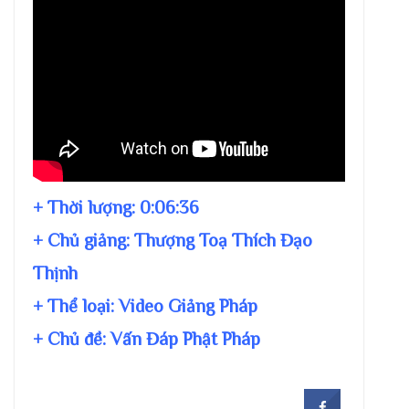
+ Thời lượng:
0:06:36
+ Chủ giảng:
Thượng Toạ Thích Đạo
Thịnh
+ Thể loại: Video Giảng Pháp
+ Chủ đề:
Vấn Đáp Phật Pháp