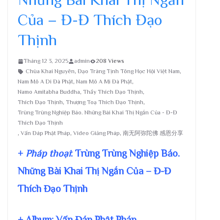
Của – Đ-Đ Thích Đạo
Thịnh
Tháng 12 3, 2025
admin
208 Views
Chùa Khai Nguyên
,
Đạo Tràng Tịnh Tông Học Hội Việt Nam
,
Nam Mô A Di Đà Phật
,
Nam Mô A Mi Đà Phật
,
Namo Amitabha Buddha
,
Thầy Thích Đạo Thịnh
,
Thích Đạo Thịnh
,
Thượng Toạ Thích Đạo Thịnh
,
Trùng Trùng Nghiệp Báo. Những Bài Khai Thị Ngắn Của - Đ-Đ
Thích Đạo Thịnh
,
Vấn Đáp Phật Pháp
,
Video Giảng Pháp
,
南无阿弥陀佛 感恩分享
+
Pháp thoại
: Trùng Trùng Nghiệp Báo.
Những Bài Khai Thị Ngắn Của – Đ-Đ
Thích Đạo Thịnh
+ Album: Vấn Đáp Phật Pháp