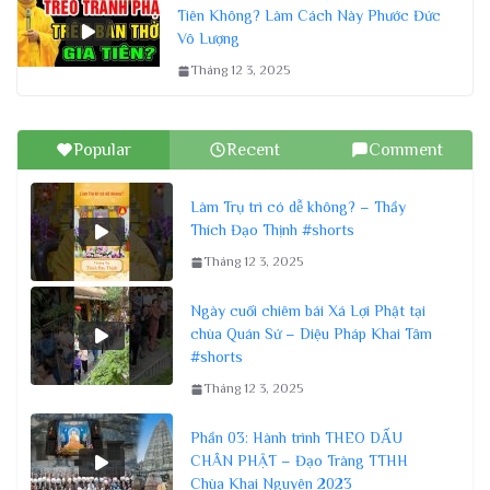
Tiên Không? Làm Cách Này Phước Đức
Vô Lượng
Tháng 12 3, 2025
Popular
Recent
Comment
Làm Trụ trì có dễ không? – Thầy
Thích Đạo Thịnh #shorts
Tháng 12 3, 2025
Ngày cuối chiêm bái Xá Lợi Phật tại
chùa Quán Sứ – Diệu Pháp Khai Tâm
#shorts
Tháng 12 3, 2025
Phần 03: Hành trình THEO DẤU
CHÂN PHẬT – Đạo Tràng TTHH
Chùa Khai Nguyên 2023