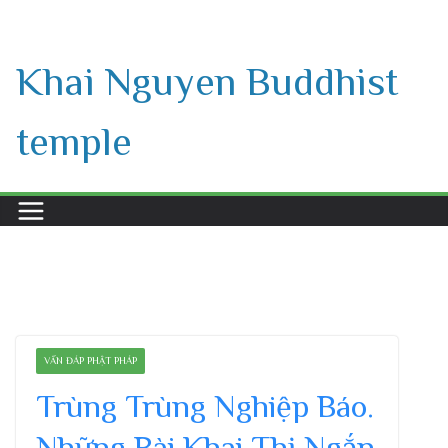
Skip
to
Khai Nguyen Buddhist
content
temple
VẤN ĐÁP PHẬT PHÁP
Trùng Trùng Nghiệp Báo.
Những Bài Khai Thị Ngắn