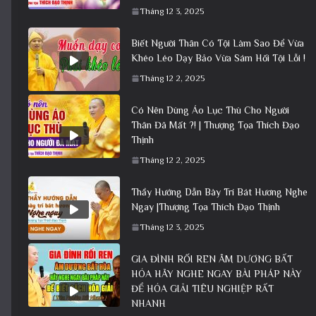
Tháng 12 3, 2025
Biết Người Thân Có Tội Làm Sao Để Vừa
Khéo Léo Dạy Bảo Vừa Sám Hối Tội Lỗi !
Tháng 12 2, 2025
Có Nên Dùng Áo Lục Thù Cho Người
Thân Đã Mất ?! | Thượng Tọa Thích Đạo
Thịnh
Tháng 12 2, 2025
Thầy Hướng Dẫn Bày Trí Bát Hương Nghe
Ngay |Thượng Tọa Thích Đạo Thịnh
Tháng 12 3, 2025
GIA ĐÌNH RỐI REN ÂM DƯƠNG BẤT
HÓA HÃY NGHE NGAY BÀI PHÁP NÀY
ĐỂ HÓA GIẢI TIÊU NGHIỆP RẤT
NHANH