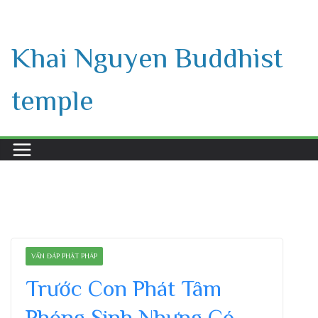
Skip
to
Khai Nguyen Buddhist
content
temple
VẤN ĐÁP PHẬT PHÁP
Trước Con Phát Tâm
Phóng Sinh Nhưng Có