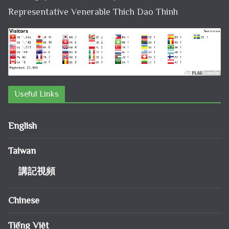
Representative Venerable Thich Dao Thinh
Useful Links
English
Taiwan
講記視頻
Chinese
Tiếng Việt