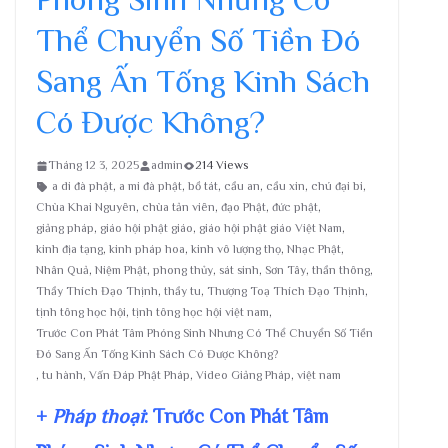
Thể Chuyển Số Tiền Đó
Sang Ấn Tống Kinh Sách
Có Được Không?
Tháng 12 3, 2025
admin
214 Views
a di đà phật
,
a mi đà phật
,
bồ tát
,
cầu an
,
cầu xin
,
chú đại bi
,
Chùa Khai Nguyên
,
chùa tản viên
,
đạo Phật
,
đức phật
,
giảng pháp
,
giáo hội phật giáo
,
giáo hội phật giáo Việt Nam
,
kinh địa tạng
,
kinh pháp hoa
,
kinh vô lượng thọ
,
Nhạc Phật
,
Nhân Quả
,
Niệm Phật
,
phong thủy
,
sát sinh
,
Sơn Tây
,
thần thông
,
Thầy Thích Đạo Thịnh
,
thầy tu
,
Thượng Toạ Thích Đạo Thịnh
,
tịnh tông học hội
,
tịnh tông học hội việt nam
,
Trước Con Phát Tâm Phóng Sinh Nhưng Có Thể Chuyển Số Tiền
Đó Sang Ấn Tống Kinh Sách Có Được Không?
,
tu hành
,
Vấn Đáp Phật Pháp
,
Video Giảng Pháp
,
việt nam
+
Pháp thoại
: Trước Con Phát Tâm