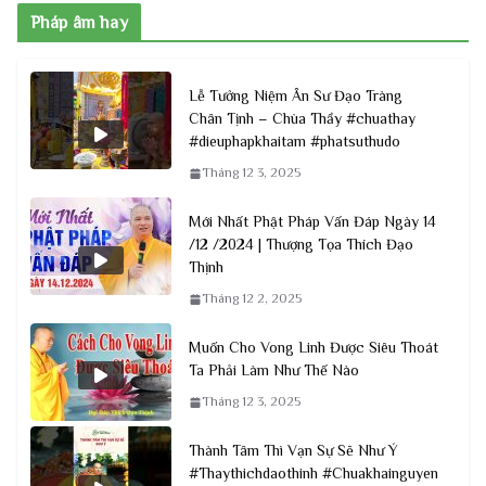
Pháp âm hay
Lễ Tưởng Niệm Ân Sư Đạo Tràng
Chân Tịnh – Chùa Thầy #chuathay
#dieuphapkhaitam #phatsuthudo
Tháng 12 3, 2025
Mới Nhất Phật Pháp Vấn Đáp Ngày 14
/12 /2024 | Thượng Tọa Thích Đạo
Thịnh
Tháng 12 2, 2025
Muốn Cho Vong Linh Được Siêu Thoát
Ta Phải Làm Như Thế Nào
Tháng 12 3, 2025
Thành Tâm Thì Vạn Sự Sẽ Như Ý
#Thaythichdaothinh #Chuakhainguyen