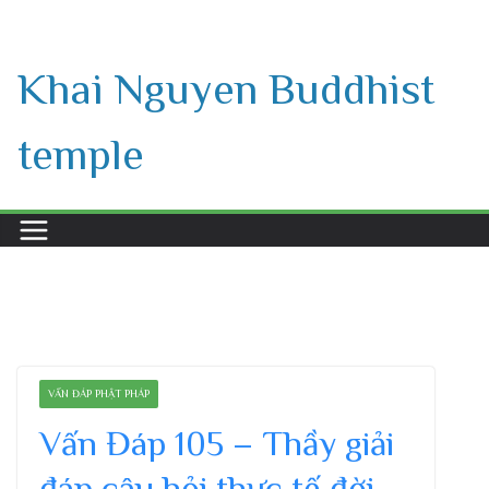
Skip
to
Khai Nguyen Buddhist
content
temple
VẤN ĐÁP PHẬT PHÁP
Vấn Đáp 105 – Thầy giải
đáp câu hỏi thực tế đời