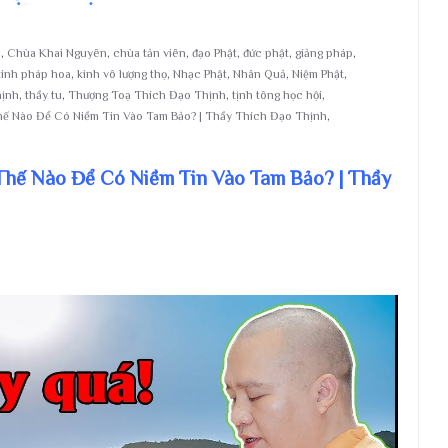
i
,
Chùa Khai Nguyên
,
chùa tản viên
,
đạo Phật
,
đức phật
,
giảng pháp
,
kinh pháp hoa
,
kinh vô lượng thọ
,
Nhạc Phật
,
Nhân Quả
,
Niệm Phật
,
hịnh
,
thầy tu
,
Thượng Toạ Thích Đạo Thịnh
,
tịnh tông học hội
,
ế Nào Để Có Niềm Tin Vào Tam Bảo? | Thầy Thích Đạo Thịnh
,
Thế Nào Để Có Niềm Tin Vào Tam Bảo? | Thầy