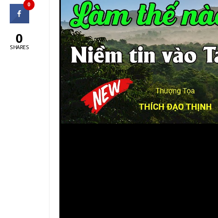
0
0
SHARES