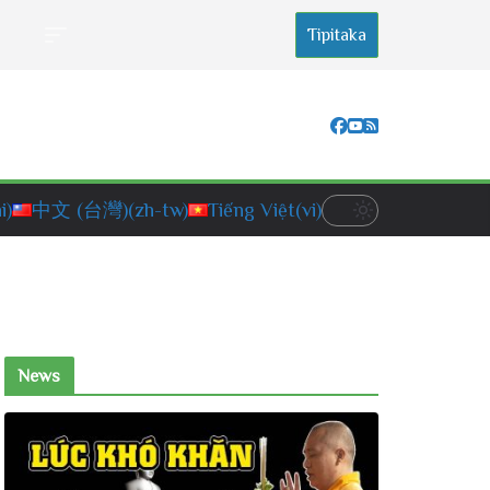
Tipitaka
i)
中文 (台灣)
(zh-tw)
Tiếng Việt
(vi)
News