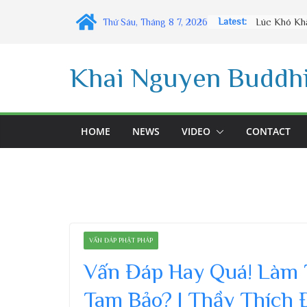
Skip
Latest:
Thứ Sáu, Tháng 8 7, 2026
to
content
Khai Nguyen Buddhi
HOME
NEWS
VIDEO
CONTACT
VẤN ĐÁP PHẬT PHÁP
Vấn Đáp Hay Quá! Làm 
Tam Bảo? | Thầy Thích 