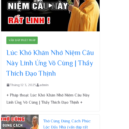
VẤN ĐÁP PHẬT PHÁP
Lúc Khó Khăn Nhớ Niệm Câu
Này Linh Ứng Vô Cùng | Thầy
Thích Đạo Thịnh
Tháng 12 3, 2025
admin
+ Pháp thoại: Lúc Khó Khăn Nhớ Niệm Câu Này
Linh Ứng Vô Cùng | Thầy Thích Đạo Thịnh +
Thờ Cúng Đúng Cách Phúc
Lộc Đầy Nhà (vấn đáp rất