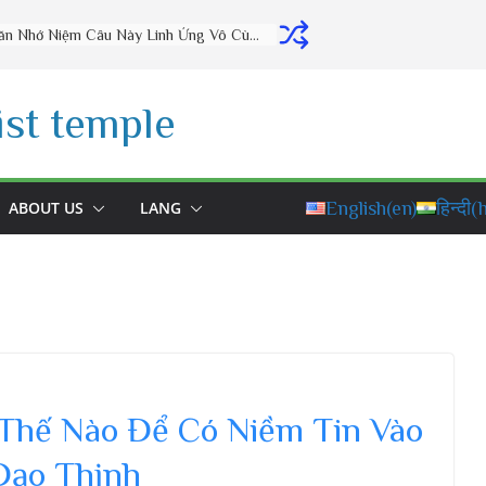
Thờ Cúng Đúng Cách Phúc Lộc Đầy Nhà (vấn đáp rất hay) – Thầy Thích Đạo Thịnh
st temple
ABOUT US
LANG
English
(en)
हिन्दी
(h
Thế Nào Để Có Niềm Tin Vào
Đạo Thịnh