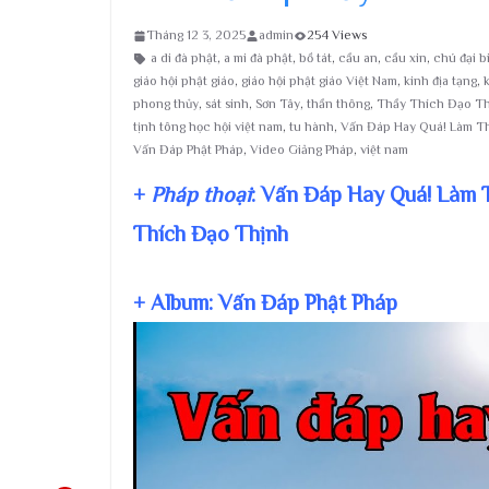
Tháng 12 3, 2025
admin
254 Views
a di đà phật
,
a mi đà phật
,
bồ tát
,
cầu an
,
cầu xin
,
chú đại b
giáo hội phật giáo
,
giáo hội phật giáo Việt Nam
,
kinh địa tạng
,
phong thủy
,
sát sinh
,
Sơn Tây
,
thần thông
,
Thầy Thích Đạo T
tịnh tông học hội việt nam
,
tu hành
,
Vấn Đáp Hay Quá! Làm Th
Vấn Đáp Phật Pháp
,
Video Giảng Pháp
,
việt nam
+
Pháp thoại
: Vấn Đáp Hay Quá! Làm 
Thích Đạo Thịnh
+ Album: Vấn Đáp Phật Pháp