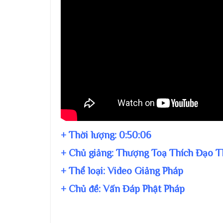
+ Thời lượng:
0:50:06
+ Chủ giảng:
Thượng Toạ Thích Đạo T
+ Thể loại: Video Giảng Pháp
+ Chủ đề:
Vấn Đáp Phật Pháp