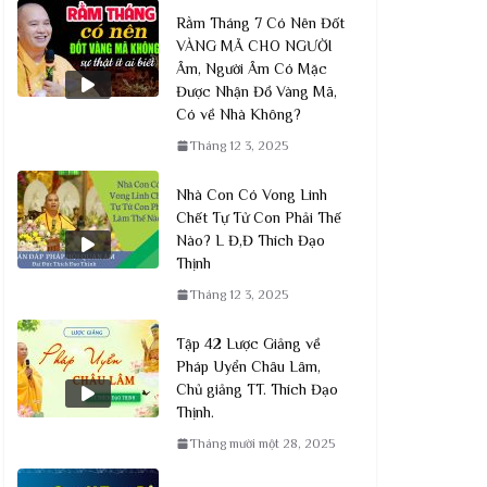
Rằm Tháng 7 Có Nên Đốt
VÀNG MÃ CHO NGƯỜI
Âm, Người Âm Có Mặc
Được Nhận Đồ Vàng Mã,
Có về Nhà Không?
Tháng 12 3, 2025
Nhà Con Có Vong Linh
Chết Tự Tử Con Phải Thế
Nào? L Đ,Đ Thích Đạo
Thịnh
Tháng 12 3, 2025
Tập 42 Lược Giảng về
Pháp Uyển Châu Lâm,
Chủ giảng TT. Thích Đạo
Thịnh.
Tháng mười một 28, 2025