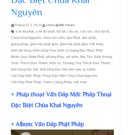
Nguyên
Tháng 12 3, 2025
admin
186 Views
a di đà phật
,
a mi đà phật
,
bồ tát
,
cầu an
,
cầu xin
,
chú đại bi
,
Chùa Khai Nguyên
,
chùa tản viên
,
đạo Phật
,
đức phật
,
giảng pháp
,
giáo hội phật giáo
,
giáo hội phật giáo Việt Nam
,
kinh địa tạng
,
kinh pháp hoa
,
kinh vô lượng thọ
,
Nhạc Phật
,
Nhân Quả
,
Niệm Phật
,
phong thủy
,
sát sinh
,
Sơn Tây
,
thần thông
,
Thầy Thích Đạo Thịnh
,
thầy tu
,
Thượng Toạ Thích Đạo Thịnh
,
tịnh tông học hội
,
tịnh tông học hội việt nam
,
tu hành
,
Vấn Đáp Mới: Pháp Thoại Đặc Biệt Chùa Khai Nguyên
,
Vấn Đáp Phật Pháp
,
Video Giảng Pháp
,
việt nam
+
Pháp thoại
: Vấn Đáp Mới: Pháp Thoại
Đặc Biệt Chùa Khai Nguyên
+ Album: Vấn Đáp Phật Pháp