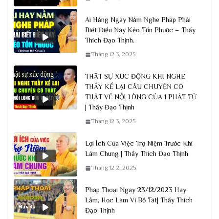
Ai Hằng Ngày Nằm Nghe Pháp Phải
Biết Điều Này Kẻo Tổn Phước – Thầy
Thích Đạo Thịnh.
Tháng 12 3, 2025
THẬT SỰ XÚC ĐỘNG KHI NGHE
THẦY KỂ LẠI CÂU CHUYỆN CÓ
THẬT VỀ NỖI LÒNG CỦA 1 PHẬT TỬ
| Thầy Đạo Thịnh
Tháng 12 3, 2025
Lợi Ích Của Việc Trợ Niệm Trước Khi
Lâm Chung | Thầy Thích Đạo Thịnh
Tháng 12 2, 2025
Pháp Thoại Ngày 23/12/2023 Hay
Lắm, Học Làm Vị Bồ Tát| Thầy Thích
Đạo Thịnh