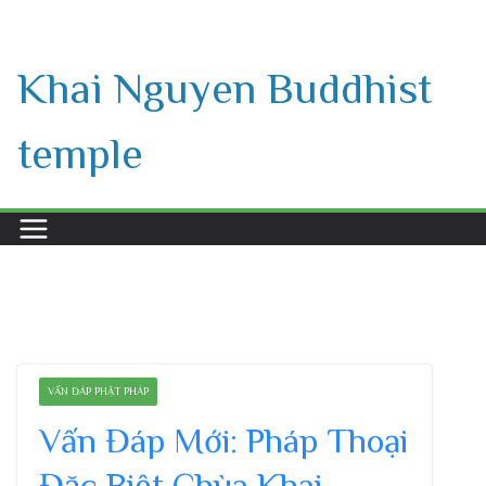
Skip
to
Khai Nguyen Buddhist
content
temple
VẤN ĐÁP PHẬT PHÁP
Vấn Đáp Mới: Pháp Thoại
Đặc Biệt Chùa Khai