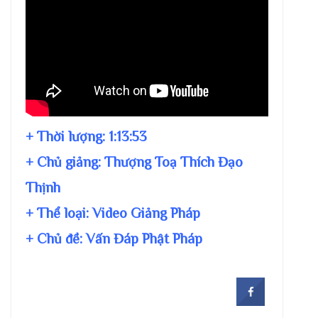
+ Thời lượng:
1:13:53
+ Chủ giảng:
Thượng Toạ Thích Đạo
Thịnh
+ Thể loại: Video Giảng Pháp
+ Chủ đề:
Vấn Đáp Phật Pháp