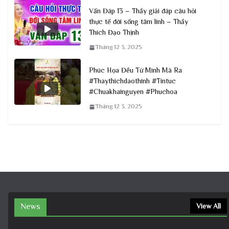
Vấn Đáp 13 – Thầy giải đáp câu hỏi
thực tế đời sống tâm linh – Thầy
Thích Đạo Thịnh
Tháng 12 3, 2025
Phúc Họa Đều Từ Mình Mà Ra
#Thaythichdaothinh #Tintuc
#Chuakhainguyen #Phuchoa
Tháng 12 3, 2025
News
View All