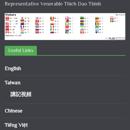
Representative Venerable Thich Dao Thinh
Useful Links
English
Taiwan
講記視頻
Chinese
Tiếng Việt