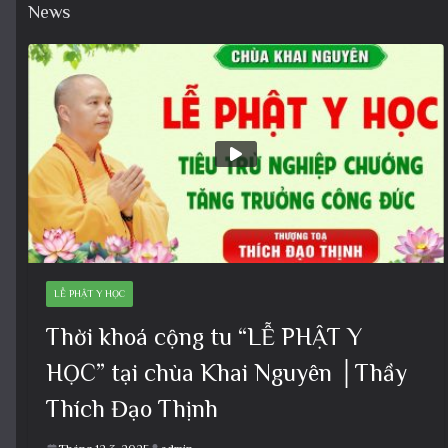
News
LỄ PHẬT Y HỌC
Thời khoá cộng tu “LỄ PHẬT Y
HỌC” tại chùa Khai Nguyên │Thầy
Thích Đạo Thịnh