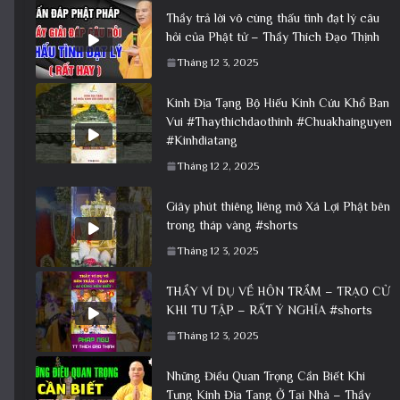
Thầy trả lời vô cùng thấu tình đạt lý câu
hỏi của Phật tử – Thầy Thích Đạo Thịnh
Tháng 12 3, 2025
Kinh Địa Tạng Bộ Hiếu Kinh Cứu Khổ Ban
Vui #Thaythichdaothinh #Chuakhainguyen
#Kinhdiatang
Tháng 12 2, 2025
Giây phút thiêng liêng mở Xá Lợi Phật bên
trong tháp vàng #shorts
Tháng 12 3, 2025
THẦY VÍ DỤ VỀ HÔN TRẦM – TRẠO CỬ
KHI TU TẬP – RẤT Ý NGHĨA #shorts
Tháng 12 3, 2025
Những Điều Quan Trọng Cần Biết Khi
Tụng Kinh Địa Tạng Ở Tại Nhà – Thầy