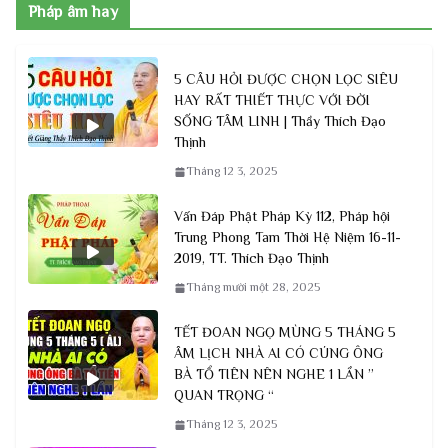
Pháp âm hay
5 CÂU HỎI ĐƯỢC CHỌN LỌC SIÊU
HAY RẤT THIẾT THỰC VỚI ĐỜI
SỐNG TÂM LINH | Thầy Thích Đạo
Thịnh
Tháng 12 3, 2025
Vấn Đáp Phật Pháp Kỳ 112, Pháp hội
Trung Phong Tam Thời Hệ Niệm 16-11-
2019, TT. Thích Đạo Thịnh
Tháng mười một 28, 2025
TẾT ĐOAN NGỌ MÙNG 5 THÁNG 5
ÂM LỊCH NHÀ AI CÓ CÚNG ÔNG
BÀ TỔ TIÊN NÊN NGHE 1 LẦN ”
QUAN TRỌNG “
Tháng 12 3, 2025