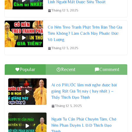
Linh Người Mất Được Siêu Thoát
Tháng 12 3, 2025
Có Nên Treo Tranh Phật Trên Bàn Thờ Gia
Tiên Không? Làm Cách Này Phước Đức
Vô Lượng
Tháng 12 3, 2025
Popular
Recent
Comment
Ai có PHƯỚC lắm mới nghe được bài
giảng Rất Giá Trị này ( hay nhất ) –
Thầy Thích Đạo Thịnh
Tháng 12 3, 2025
Người Tu Cần Phải Chuyên Tâm, Chớ
Nên Phan Duyên L Đ.Đ Thích Đạo
Thịnh