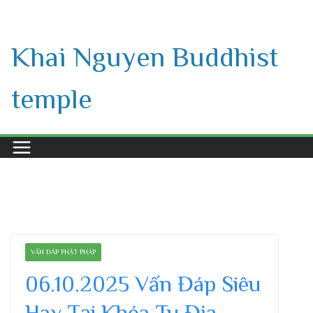
Skip
to
Khai Nguyen Buddhist
content
temple
VẤN ĐÁP PHẬT PHÁP
06.10.2025 Vấn Đáp Siêu
Hay Tại Khóa Tu Địa