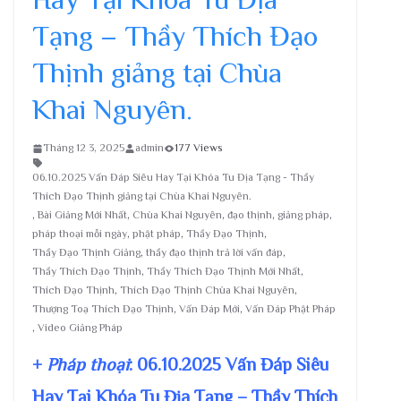
Tạng – Thầy Thích Đạo
Thịnh giảng tại Chùa
Khai Nguyên.
Tháng 12 3, 2025
admin
177 Views
06.10.2025 Vấn Đáp Siêu Hay Tại Khóa Tu Địa Tạng - Thầy
Thích Đạo Thịnh giảng tại Chùa Khai Nguyên.
,
Bài Giảng Mới Nhất
,
Chùa Khai Nguyên
,
đạo thịnh
,
giảng pháp
,
pháp thoại mỗi ngày
,
phật pháp
,
Thầy Đạo Thịnh
,
Thầy Đạo Thịnh Giảng
,
thầy đạo thịnh trả lời vấn đáp
,
Thầy Thích Đạo Thịnh
,
Thầy Thích Đạo Thịnh Mới Nhất
,
Thích Đạo Thịnh
,
Thích Đạo Thịnh Chùa Khai Nguyên
,
Thượng Toạ Thích Đạo Thịnh
,
Vấn Đáp Mới
,
Vấn Đáp Phật Pháp
,
Video Giảng Pháp
+
Pháp thoại
: 06.10.2025 Vấn Đáp Siêu
Hay Tại Khóa Tu Địa Tạng – Thầy Thích