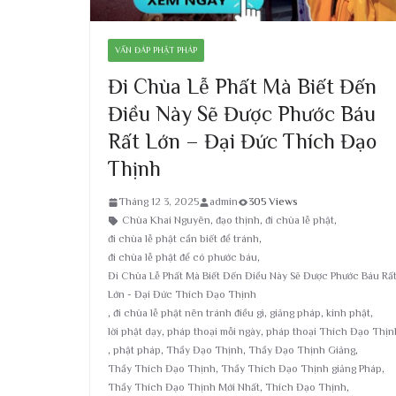
VẤN ĐÁP PHẬT PHÁP
Đi Chùa Lễ Phất Mà Biết Đến
Điều Này Sẽ Được Phước Báu
Rất Lớn – Đại Đức Thích Đạo
Thịnh
Tháng 12 3, 2025
admin
305 Views
Chùa Khai Nguyên
,
đạo thịnh
,
đi chùa lễ phật
,
đi chùa lễ phật cần biết để tránh
,
đi chùa lễ phật để có phước báu
,
Đi Chùa Lễ Phất Mà Biết Đến Điều Này Sẽ Được Phước Báu Rấ
Lớn - Đại Đức Thích Đạo Thịnh
,
đi chùa lễ phật nên tránh điều gì
,
giảng pháp
,
kinh phật
,
lời phật dạy
,
pháp thoại mỗi ngày
,
pháp thoại Thích Đạo Thịn
,
phật pháp
,
Thầy Đạo Thịnh
,
Thầy Đạo Thịnh Giảng
,
Thầy Thích Đạo Thịnh
,
Thầy Thích Đạo Thịnh giảng Pháp
,
Thầy Thích Đạo Thịnh Mới Nhất
,
Thích Đạo Thịnh
,