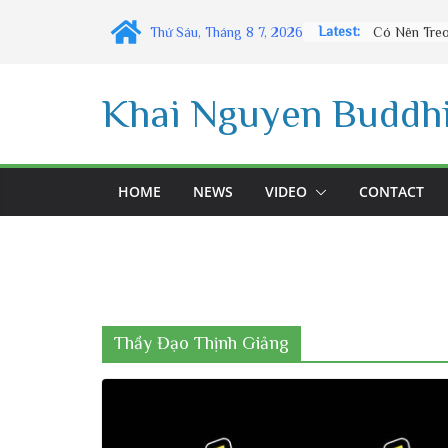
Skip
Latest:
Thứ Sáu, Tháng 8 7, 2026
to
content
Khai Nguyen Buddhi
HOME
NEWS
VIDEO
CONTACT
Thầy Đạo Thịnh Giảng