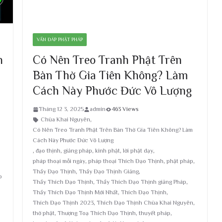
VẤN ĐÁP PHẬT PHÁP
n
Có Nên Treo Tranh Phật Trên
Bàn Thờ Gia Tiên Không? Làm
Cách Này Phước Đức Vô Lượng
Tháng 12 3, 2025
admin
463 Views
Chùa Khai Nguyên
,
Có Nên Treo Tranh Phật Trên Bàn Thờ Gia Tiên Không? Làm
Cách Này Phước Đức Vô Lượng
,
đạo thịnh
,
giảng pháp
,
kinh phật
,
lời phật dạy
,
pháp thoại mỗi ngày
,
pháp thoại Thích Đạo Thịnh
,
phật pháp
,
Thầy Đạo Thịnh
,
Thầy Đạo Thịnh Giảng
,
p
Thầy Thích Đạo Thịnh
,
Thầy Thích Đạo Thịnh giảng Pháp
,
Thầy Thích Đạo Thịnh Mới Nhất
,
Thích Đạo Thịnh
,
Thích Đạo Thịnh 2023
,
Thích Đạo Thịnh Chùa Khai Nguyên
,
thờ phật
,
Thượng Toạ Thích Đạo Thịnh
,
thuyết pháp
,
,