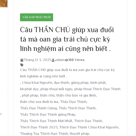
VẤN ĐÁP PHẬT PHÁP
Câu THẦN CHÚ giúp xua đuổi
tà mà oan gia trái chủ cực kỳ
linh nghiệm ai cũng nên biết .
Tháng 12 3, 2025
admin
188 Views
Câu THẦN CHÚ giúp xua đuổi tà mà oan gia trái chủ cực kỳ
linh nghiệm ai cũng nên biết .
,
Chùa Khai Nguyên
,
đạo thịnh
,
giảng pháp
,
kinh phật
,
lời phật dạy
,
pháp thoại mỗi ngày
,
pháp thoại Thích Đạo Thịnh
t
,
phật pháp
,
thần chú
,
thần chú bảo vệ gia đình
,
thần chú xua đuổi tà ma
,
Thầy Đạo Thịnh
,
Thầy Đạo Thịnh Giảng
,
Thầy Thích Đạo Thịnh
,
h
Thầy Thích Đạo Thịnh giảng Pháp
,
Thầy Thích Đạo Thịnh Mới Nhất
,
Thích Đạo Thịnh
,
Thích Đạo Thịnh 2023
,
Thích Đạo Thịnh Chùa Khai Nguyên
,
Thượng Toạ Thích Đạo Thịnh
,
thuyết pháp
,