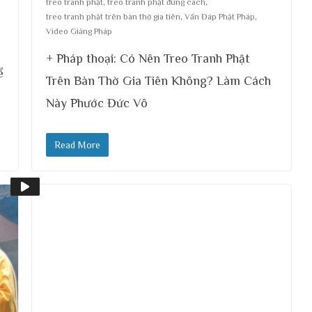
treo tranh phật
,
treo tranh phật đúng cách
,
treo tranh phật trên bàn thờ gia tiên
,
Vấn Đáp Phật Pháp
,
Video Giảng Pháp
+ Pháp thoại: Có Nên Treo Tranh Phật
ể
Trên Bàn Thờ Gia Tiên Không? Làm Cách
Này Phước Đức Vô
Read More