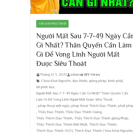
VẤN ĐÁP PHẬT PHÁP
Người Mất Sau 7-7-49 Ngày Cầ
Gì Nhất? Thân Quyến Cần Làm
Gì Để Vong Linh Người Mất
Được Siêu Thoát
Tháng 12 3, 2025
admin
389 Views
Chùa Khai Nguyên
,
đạo thịnh
,
giảng pháp
,
kinh phật
,
lời phật dạy
,
Người Mất Sau 7-7-49 Ngày Cần Gì Nhất? Thân Quyến Cần
Làm Gì Để Vong Linh Người Mất Được Siêu Thoát
,
pháp thoại mỗi ngày
,
pháp thoại Thích Đạo Thịnh
,
phật phá
,
Thầy Đạo Thịnh
,
Thầy Đạo Thịnh Giảng
,
Thầy Thích Đạo Thịnh
,
Thầy Thích Đạo Thịnh giảng Pháp
,
Thầy Thích Đạo Thịnh Mới Nhất
,
Thích Đạo Thịnh
,
Thích Đạo Thịnh 2023
,
Thích Đạo Thịnh Chùa Khai Nguyên