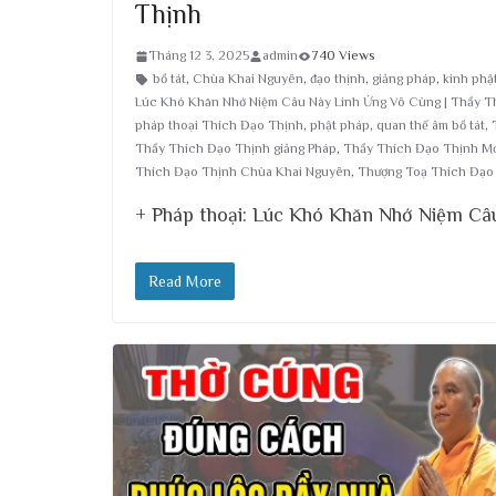
Thịnh
Tháng 12 3, 2025
admin
740 Views
bồ tát
,
Chùa Khai Nguyên
,
đạo thịnh
,
giảng pháp
,
kinh phậ
Lúc Khó Khăn Nhớ Niệm Câu Này Linh Ứng Vô Cùng | Thầy T
pháp thoại Thích Đạo Thịnh
,
phật pháp
,
quan thế âm bồ tát
,
Thầy Thích Đạo Thịnh giảng Pháp
,
Thầy Thích Đạo Thịnh Mớ
Thích Đạo Thịnh Chùa Khai Nguyên
,
Thượng Toạ Thích Đạo
+ Pháp thoại: Lúc Khó Khăn Nhớ Niệm Câ
Read More