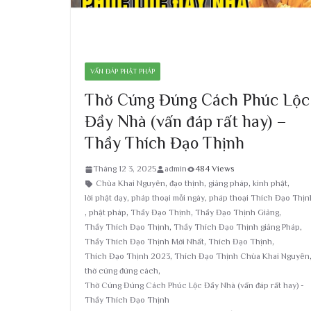
VẤN ĐÁP PHẬT PHÁP
Thờ Cúng Đúng Cách Phúc Lộc
Đầy Nhà (vấn đáp rất hay) –
Thầy Thích Đạo Thịnh
Tháng 12 3, 2025
admin
484 Views
Chùa Khai Nguyên
,
đạo thịnh
,
giảng pháp
,
kinh phật
,
lời phật dạy
,
pháp thoại mỗi ngày
,
pháp thoại Thích Đạo Thịn
,
phật pháp
,
Thầy Đạo Thịnh
,
Thầy Đạo Thịnh Giảng
,
Thầy Thích Đạo Thịnh
,
Thầy Thích Đạo Thịnh giảng Pháp
,
Thầy Thích Đạo Thịnh Mới Nhất
,
Thích Đạo Thịnh
,
Thích Đạo Thịnh 2023
,
Thích Đạo Thịnh Chùa Khai Nguyên
thờ cúng đúng cách
,
Thờ Cúng Đúng Cách Phúc Lộc Đầy Nhà (vấn đáp rất hay) -
Thầy Thích Đạo Thịnh