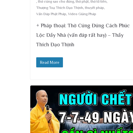
,
thờ cúng sao cho đúng
,
thờ phật
,
thờ tổ tiên
,
Thượng Toạ Thích Đạo Thịnh
,
thuyết pháp
,
Vấn Đáp Phật Pháp
,
Video Giảng Pháp
+ Pháp thoại: Thờ Cúng Đúng Cách Phúc
Lộc Đầy Nhà (vấn đáp rất hay) – Thầy
Thích Đạo Thịnh
Read More