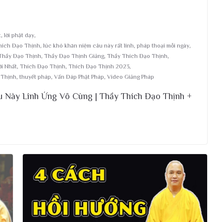
t
,
lời phật dạy
,
hích Đạo Thịnh
,
lúc khó khăn niệm câu này rất linh
,
pháp thoại mỗi ngày
,
Thầy Đạo Thịnh
,
Thầy Đạo Thịnh Giảng
,
Thầy Thích Đạo Thịnh
,
i Nhất
,
Thích Đạo Thịnh
,
Thích Đạo Thịnh 2023
,
 Thịnh
,
thuyết pháp
,
Vấn Đáp Phật Pháp
,
Video Giảng Pháp
u Này Linh Ứng Vô Cùng | Thầy Thích Đạo Thịnh +