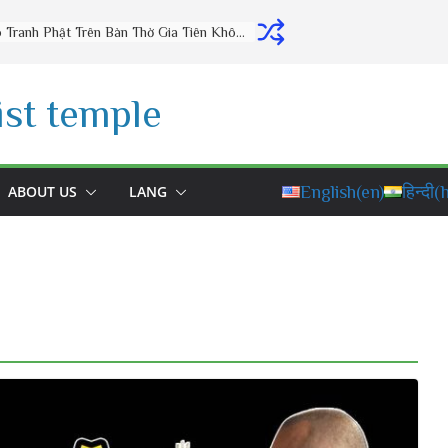
Có Nên Treo Tranh Phật Trên Bàn Thờ Gia Tiên Không? Làm Cách Này Phước Đức Vô Lượng
st temple
ABOUT US
LANG
English
(en)
हिन्दी
(h