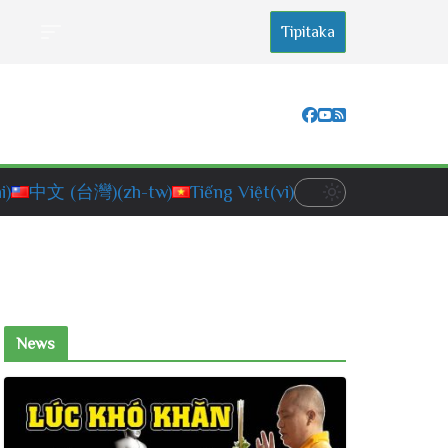
Tipitaka
i)
中文 (台灣)
(zh-tw)
Tiếng Việt
(vi)
News