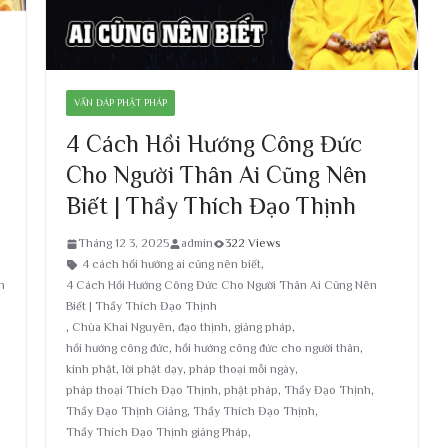
VẤN ĐÁP PHẬT PHÁP
4 Cách Hồi Hướng Công Đức
Cho Người Thân Ai Cũng Nên
Biết | Thầy Thích Đạo Thịnh
Tháng 12 3, 2025
admin
322 Views
4 cách hồi hướng ai cũng nên biết
,
h
4 Cách Hồi Hướng Công Đức Cho Người Thân Ai Cũng Nên
Biết | Thầy Thích Đạo Thịnh
,
Chùa Khai Nguyên
,
đạo thịnh
,
giảng pháp
,
hồi hướng công đức
,
hồi hướng công đức cho người thân
,
,
kinh phật
,
lời phật dạy
,
pháp thoại mỗi ngày
,
pháp thoại Thích Đạo Thịnh
,
phật pháp
,
Thầy Đạo Thịnh
,
Thầy Đạo Thịnh Giảng
,
Thầy Thích Đạo Thịnh
,
Thầy Thích Đạo Thịnh giảng Pháp
,