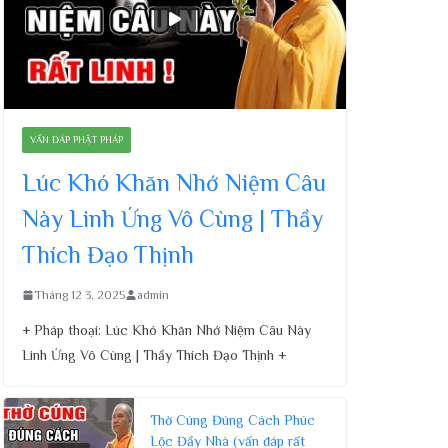
VẤN ĐÁP PHẬT PHÁP
Lúc Khó Khăn Nhớ Niệm Câu
Này Linh Ứng Vô Cùng | Thầy
Thích Đạo Thịnh
Tháng 12 3, 2025
admin
+ Pháp thoại: Lúc Khó Khăn Nhớ Niệm Câu Này
Linh Ứng Vô Cùng | Thầy Thích Đạo Thịnh +
Thờ Cúng Đúng Cách Phúc
Lộc Đầy Nhà (vấn đáp rất