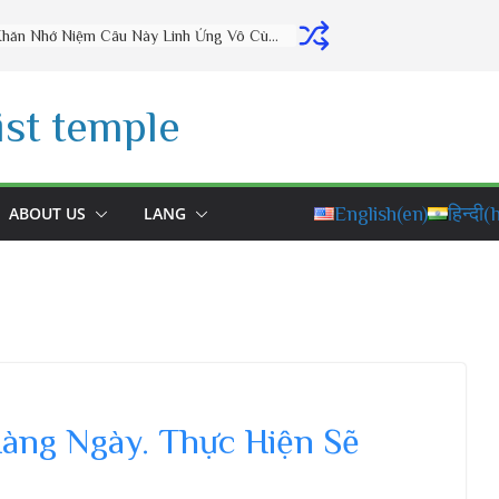
Thờ Cúng Đúng Cách Phúc Lộc Đầy Nhà (vấn đáp rất hay) – Thầy Thích Đạo Thịnh
st temple
ABOUT US
LANG
English
(en)
हिन्दी
(h
Hàng Ngày. Thực Hiện Sẽ