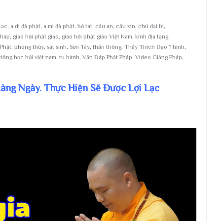
Lạc
,
a di đà phật
,
a mi đà phật
,
bồ tát
,
cầu an
,
cầu xin
,
chú đại bi
,
pháp
,
giáo hội phật giáo
,
giáo hội phật giáo Việt Nam
,
kinh địa tạng
,
Phật
,
phong thủy
,
sát sinh
,
Sơn Tây
,
thần thông
,
Thầy Thích Đạo Thịnh
,
 tông học hội việt nam
,
tu hành
,
Vấn Đáp Phật Pháp
,
Video Giảng Pháp
,
 Hàng Ngày. Thực Hiện Sẽ Được Lợi Lạc