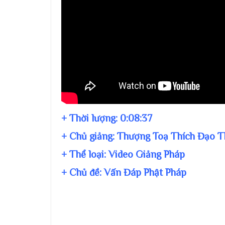
+ Thời lượng:
0:08:37
+ Chủ giảng:
Thượng Toạ Thích Đạo T
+ Thể loại: Video Giảng Pháp
+ Chủ đề:
Vấn Đáp Phật Pháp