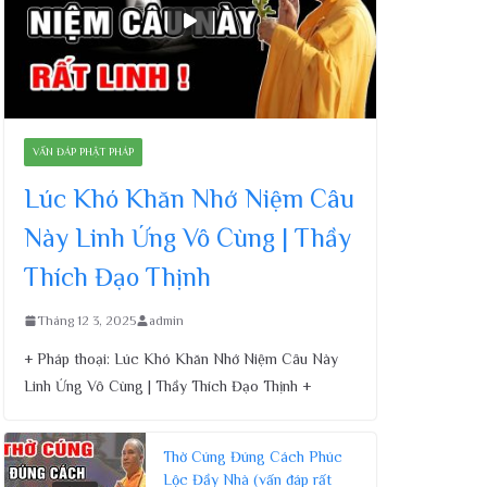
VẤN ĐÁP PHẬT PHÁP
Lúc Khó Khăn Nhớ Niệm Câu
Này Linh Ứng Vô Cùng | Thầy
Thích Đạo Thịnh
Tháng 12 3, 2025
admin
+ Pháp thoại: Lúc Khó Khăn Nhớ Niệm Câu Này
Linh Ứng Vô Cùng | Thầy Thích Đạo Thịnh +
Thờ Cúng Đúng Cách Phúc
Lộc Đầy Nhà (vấn đáp rất