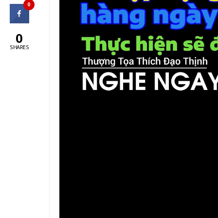
0
0
SHARES