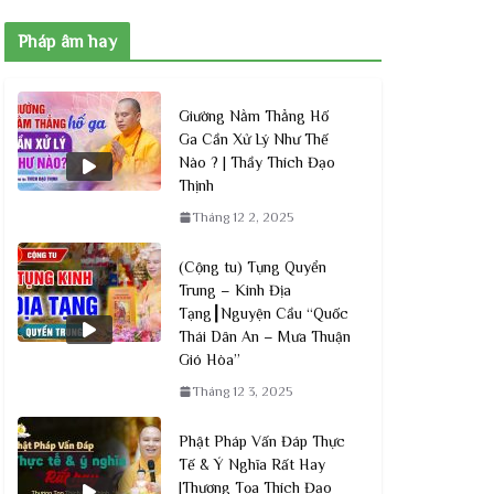
Pháp âm hay
Giường Nằm Thẳng Hố
Ga Cần Xử Lý Như Thế
Nào ? | Thầy Thích Đạo
Thịnh
Tháng 12 2, 2025
(Cộng tu) Tụng Quyển
Trung – Kinh Địa
Tạng┃Nguyện Cầu “Quốc
Thái Dân An – Mưa Thuận
Gió Hòa”
Tháng 12 3, 2025
Phật Pháp Vấn Đáp Thực
Tế & Ý Nghĩa Rất Hay
|Thượng Tọa Thích Đạo