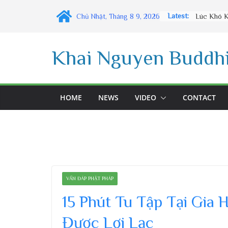
Skip
Latest:
Chủ Nhật, Tháng 8 9, 2026
to
content
Khai Nguyen Buddhi
HOME
NEWS
VIDEO
CONTACT
VẤN ĐÁP PHẬT PHÁP
15 Phút Tu Tập Tại Gia 
Được Lợi Lạc