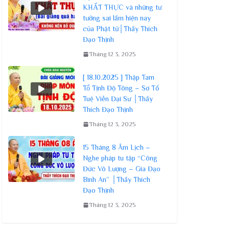
KHẤT THỰC và những tư
tưởng sai lầm hiện nay
của Phật tử│Thầy Thích
Đạo Thịnh
Tháng 12 3, 2025
[ 18.10.2025 ] Thập Tam
Tổ Tịnh Độ Tông – Sơ Tổ
Tuệ Viễn Đại Sư │Thầy
Thích Đạo Thịnh
Tháng 12 3, 2025
15 Tháng 8 Âm Lịch –
Nghe pháp tu tập “Công
Đức Vô Lượng – Gia Đạo
Bình An” │Thầy Thích
Đạo Thịnh
Tháng 12 3, 2025