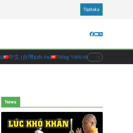
Tipitaka
i)
中文 (台灣)
(zh-tw)
Tiếng Việt
(vi)
News