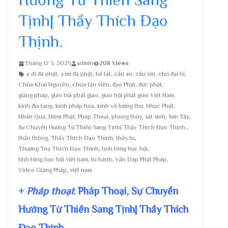
Tịnh| Thầy Thích Đạo
Thịnh.
Tháng 12 3, 2025
admin
208 Views
a di đà phật
,
a mi đà phật
,
bồ tát
,
cầu an
,
cầu xin
,
chú đại bi
,
Chùa Khai Nguyên
,
chùa tản viên
,
đạo Phật
,
đức phật
,
giảng pháp
,
giáo hội phật giáo
,
giáo hội phật giáo Việt Nam
,
kinh địa tạng
,
kinh pháp hoa
,
kinh vô lượng thọ
,
Nhạc Phật
,
Nhân Quả
,
Niệm Phật
,
Pháp Thoại
,
phong thủy
,
sát sinh
,
Sơn Tây
,
Sự Chuyển Hướng Từ Thiền Sang Tịnh| Thầy Thích Đạo Thịnh.
,
thần thông
,
Thầy Thích Đạo Thịnh
,
thầy tu
,
Thượng Toạ Thích Đạo Thịnh
,
tịnh tông học hội
,
tịnh tông học hội việt nam
,
tu hành
,
Vấn Đáp Phật Pháp
,
Video Giảng Pháp
,
việt nam
+
Pháp thoại
: Pháp Thoại, Sự Chuyển
Hướng Từ Thiền Sang Tịnh| Thầy Thích
Đạo Thịnh.