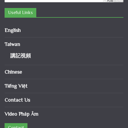
Useful Links
English
Taiwan
講記視頻
Chinese
Tiếng Việt
Contact Us
Video Pháp Âm
Contact