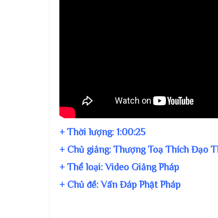
+ Thời lượng:
1:00:25
+ Chủ giảng:
Thượng Toạ Thích Đạo T
+ Thể loại: Video Giảng Pháp
+ Chủ đề:
Vấn Đáp Phật Pháp