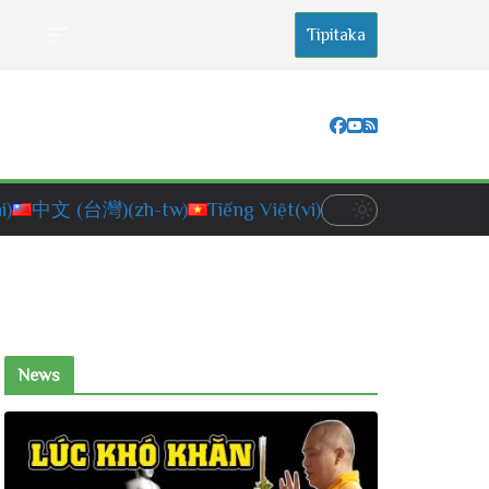
Tipitaka
i)
中文 (台灣)
(zh-tw)
Tiếng Việt
(vi)
News