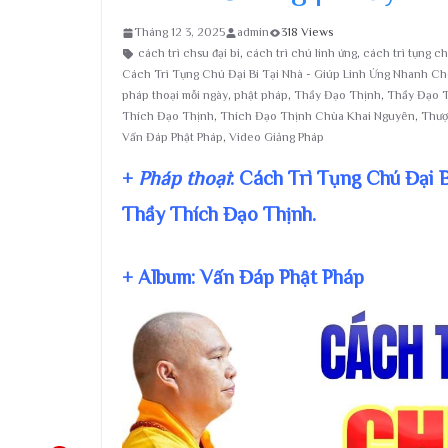
Tháng 12 3, 2025
admin
318 Views
cách trì chsu đại bi
,
cách trì chú linh ứng
,
cách trì tụng c
Cách Trì Tụng Chú Đại Bi Tại Nhà - Giúp Linh Ứng Nhanh Ch
pháp thoại mỗi ngày
,
phật pháp
,
Thầy Đạo Thịnh
,
Thầy Đạo T
Thích Đạo Thịnh
,
Thích Đạo Thịnh Chùa Khai Nguyên
,
Thượ
Vấn Đáp Phật Pháp
,
Video Giảng Pháp
+
Pháp thoại
: Cách Trì Tụng Chú Đại 
Thầy Thích Đạo Thịnh.
+ Album: Vấn Đáp Phật Pháp