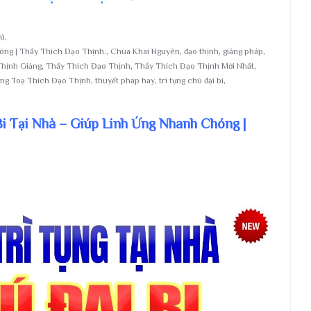
hú
,
óng | Thầy Thích Đạo Thịnh.
,
Chùa Khai Nguyên
,
đạo thịnh
,
giảng pháp
,
hịnh Giảng
,
Thầy Thích Đạo Thịnh
,
Thầy Thích Đạo Thịnh Mới Nhất
,
ng Toạ Thích Đạo Thịnh
,
thuyết pháp hay
,
trì tụng chú đại bi
,
Bi Tại Nhà – Giúp Linh Ứng Nhanh Chóng |