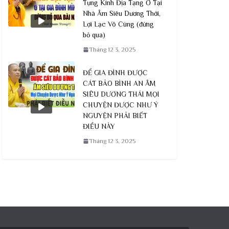
Tụng Kinh Địa Tạng Ở Tại
Nhà Âm Siêu Dương Thới,
Lợi Lạc Vô Cùng (đừng
bỏ qua)
Tháng 12 3, 2025
ĐỂ GIA ĐÌNH ĐƯỢC
CÁT BẢO BÌNH AN ÂM
SIÊU DƯƠNG THÁI MỌI
CHUYỆN ĐƯỢC NHƯ Ý
NGUYỆN PHẢI BIẾT
ĐIỀU NÀY
Tháng 12 3, 2025