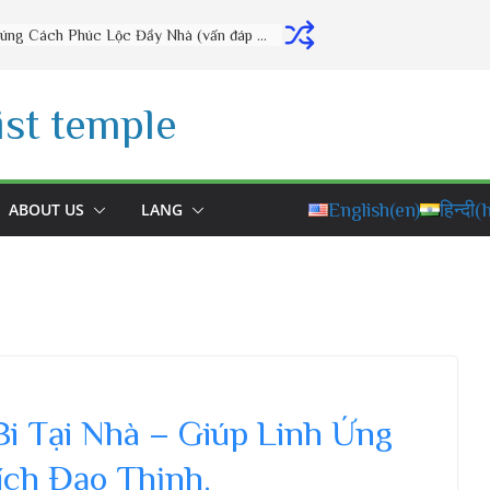
Thờ Cúng Đúng Cách Phúc Lộc Đầy Nhà (vấn đáp rất hay) – Thầy Thích Đạo Thịnh
st temple
ABOUT US
LANG
English
(en)
हिन्दी
(h
Bi Tại Nhà – Giúp Linh Ứng
ích Đạo Thịnh.