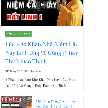
VẤN ĐÁP PHẬT PHÁP
Lúc Khó Khăn Nhớ Niệm Câu
Này Linh Ứng Vô Cùng | Thầy
Thích Đạo Thịnh
Tháng 12 3, 2025
admin
+ Pháp thoại: Lúc Khó Khăn Nhớ Niệm Câu Này
Linh Ứng Vô Cùng | Thầy Thích Đạo Thịnh +
Thờ Cúng Đúng Cách Phúc
Lộc Đầy Nhà (vấn đáp rất