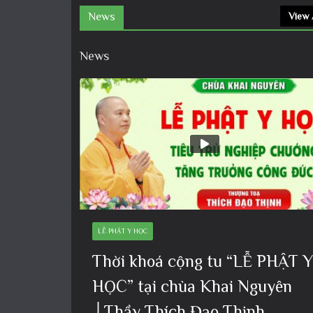
News
View 
News
LỄ PHẬT Y HỌC
Thời khoá cộng tu “LỄ PHẬT Y
HỌC” tại chùa Khai Nguyên
│Thầy Thích Đạo Thịnh