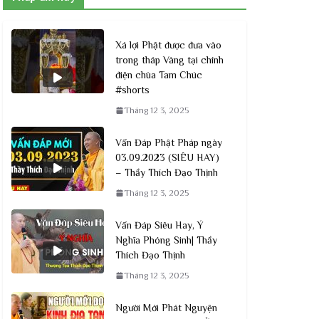
Xá lợi Phật được đưa vào
trong tháp Vàng tại chính
điện chùa Tam Chúc
Tháng 7 Là Tháng Tốt Lành, Không
#shorts
Phải Là Tháng Xui Rủi
Tháng 12 3, 2025
#Thaythichdaothinh #Chuakhainguyen
#Vulan
Vấn Đáp Phật Pháp ngày
03.09.2023 (SIÊU HAY)
Tháng 12 3, 2025
– Thầy Thích Đạo Thịnh
Tháng 12 3, 2025
Vấn Đáp Siêu Hay, Ý
Nghĩa Phóng Sinh| Thầy
Thích Đạo Thịnh
Tháng 12 3, 2025
Người Mới Phát Nguyện