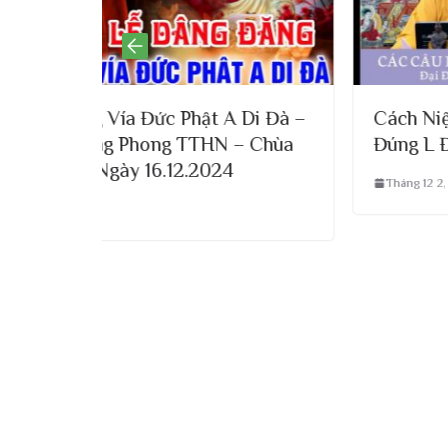
t A Di Đà –
Cách Niệm Phật Như Thế Nào Ch
HN – Chùa
Đúng L Đ,Đ Thích Đạo Thịnh
024
Tháng 12 2, 2025