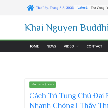
Skip
Latest:
Thứ Bảy, Tháng 8 8, 2026
to
content
Khai Nguyen Buddhi
HOME
NEWS
VIDEO
CONTACT
VẤN ĐÁP PHẬT PHÁP
Cách Trì Tụng Chú Đại 
Nhanh Chóng | Thầy Th