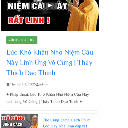
VẤN ĐÁP PHẬT PHÁP
Lúc Khó Khăn Nhớ Niệm Câu
Này Linh Ứng Vô Cùng | Thầy
Thích Đạo Thịnh
Tháng 12 3, 2025
admin
+ Pháp thoại: Lúc Khó Khăn Nhớ Niệm Câu Này
Linh Ứng Vô Cùng | Thầy Thích Đạo Thịnh +
Thờ Cúng Đúng Cách Phúc
Lộc Đầy Nhà (vấn đáp rất