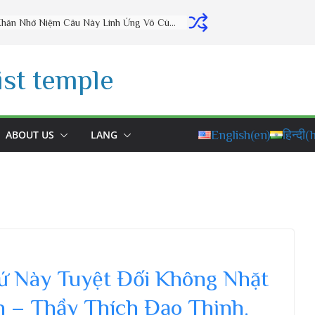
Thờ Cúng Đúng Cách Phúc Lộc Đầy Nhà (vấn đáp rất hay) – Thầy Thích Đạo Thịnh
st temple
ABOUT US
LANG
English
(en)
हिन्दी
(h
ứ Này Tuyệt Đối Không Nhặt
 – Thầy Thích Đạo Thịnh.