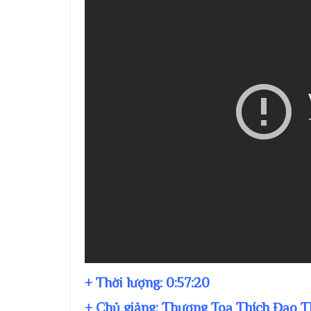
+ Thời lượng:
0:57:20
+ Chủ giảng:
Thượng Toạ Thích Đạo T