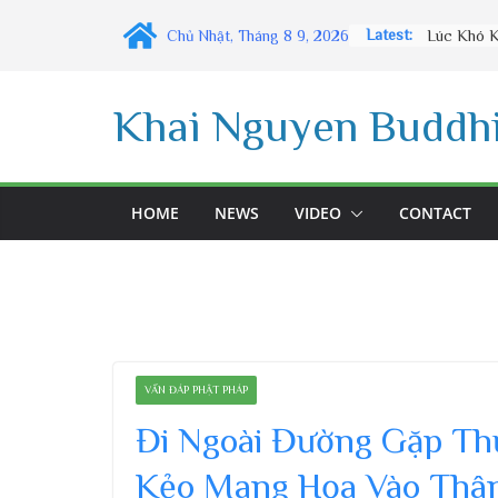
Skip
Latest:
Chủ Nhật, Tháng 8 9, 2026
to
content
Khai Nguyen Buddhi
HOME
NEWS
VIDEO
CONTACT
VẤN ĐÁP PHẬT PHÁP
Đi Ngoài Đường Gặp Th
Kẻo Mang Họa Vào Thân