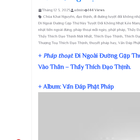
Tháng 12 3, 2025
admin
144 Views
Chùa Khai Nguyên
,
đạo thịnh
,
đi đường tuyệt đối không nh
Đi Ngoài Đường Gặp Thứ Này Tuyệt Đối Không Nhặt Kẻo Man
nhặt tiền ngoài đừng
,
pháp thoại mỗi ngày
,
phật pháp
,
Thầy Đ
Thầy Thích Đạo Thịnh Mới Nhất
,
Thích Đạo Thịnh
,
Thích Đạ
Thượng Toạ Thích Đạo Thịnh
,
thuyết pháp hay
,
Vấn Đáp Phậ
+
Pháp thoại
: Đi Ngoài Đường Gặp T
Vào Thân – Thầy Thích Đạo Thịnh.
+ Album: Vấn Đáp Phật Pháp