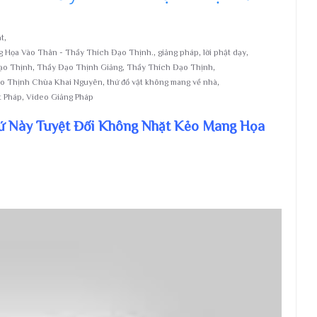
ặt
,
g Họa Vào Thân - Thầy Thích Đạo Thịnh.
,
giảng pháp
,
lời phật dạy
,
ạo Thịnh
,
Thầy Đạo Thịnh Giảng
,
Thầy Thích Đạo Thịnh
,
o Thịnh Chùa Khai Nguyên
,
thứ đồ vật không mang về nhà
,
t Pháp
,
Video Giảng Pháp
hứ Này Tuyệt Đối Không Nhặt Kẻo Mang Họa