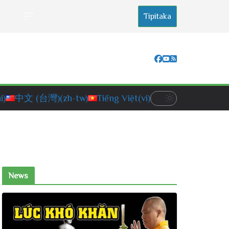
Tipitaka
i)
中文 (台灣)
(zh-tw)
Tiếng Việt
(vi)
News