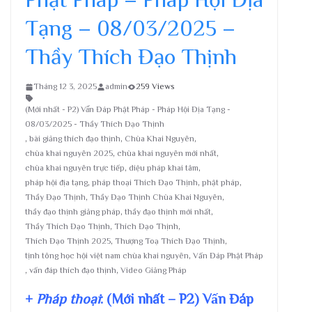
Tạng – 08/03/2025 –
Thầy Thích Đạo Thịnh
Tháng 12 3, 2025
admin
259 Views
(Mới nhất - P2) Vấn Đáp Phật Pháp - Pháp Hội Địa Tạng -
08/03/2025 - Thầy Thích Đạo Thịnh
,
bài giảng thích đạo thịnh
,
Chùa Khai Nguyên
,
chùa khai nguyên 2025
,
chùa khai nguyên mới nhất
,
chùa khai nguyên trực tiếp
,
diệu pháp khai tâm
,
pháp hội địa tạng
,
pháp thoại Thích Đạo Thịnh
,
phật pháp
,
Thầy Đạo Thịnh
,
Thầy Đạo Thịnh Chùa Khai Nguyên
,
thầy đạo thịnh giảng pháp
,
thầy đạo thịnh mới nhất
,
Thầy Thích Đạo Thịnh
,
Thích Đạo Thịnh
,
Thích Đạo Thịnh 2025
,
Thượng Toạ Thích Đạo Thịnh
,
tịnh tông học hội việt nam chùa khai nguyên
,
Vấn Đáp Phật Pháp
,
vấn đáp thích đạo thịnh
,
Video Giảng Pháp
+
Pháp thoại
: (Mới nhất – P2) Vấn Đáp