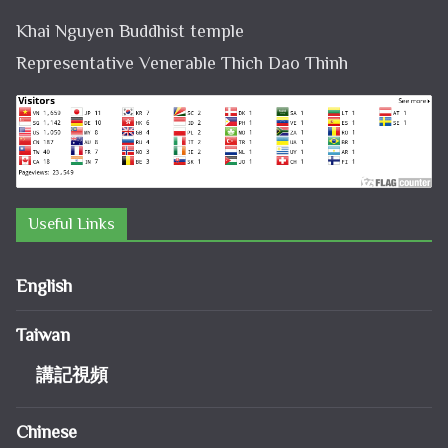
Khai Nguyen Buddhist temple
Representative Venerable Thich Dao Thinh
Useful Links
English
Taiwan
講記視頻
Chinese