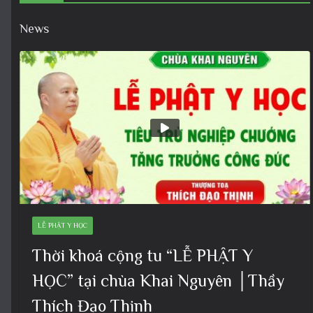
News
LỄ PHẬT Y HỌC
Thời khoá cộng tu “LỄ PHẬT Y
HỌC” tại chùa Khai Nguyên │Thầy
Thích Đạo Thịnh