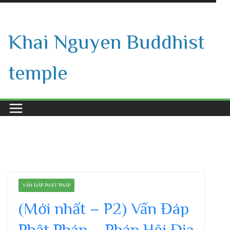
Skip
to
Khai Nguyen Buddhist
content
temple
VẤN ĐÁP PHẬT PHÁP
(Mới nhất – P2) Vấn Đáp
Phật Pháp – Pháp Hội Địa