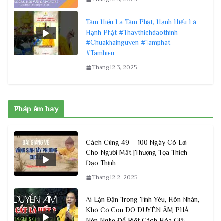
Tâm Hiếu Là Tâm Phật, Hạnh Hiếu Là
Hạnh Phật #Thaythichdaothinh
#Chuakhainguyen #Tamphat
#Tamhieu
Tháng 12 3, 2025
Pháp âm hay
Cách Cúng 49 – 100 Ngày Có Lợi
Cho Người Mất |Thượng Tọa Thích
Đạo Thịnh
Tháng 12 2, 2025
Ai Lận Đận Trong Tình Yêu, Hôn Nhân,
Khó Có Con DO DUYÊN ÂM PHÁ
Nên Nghe Để Biết Cách Hóa Giải