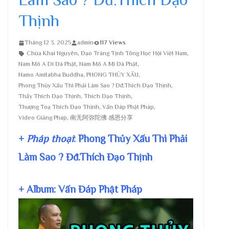
Thịnh
Tháng 12 3, 2025
admin
117 Views
Chùa Khai Nguyên
,
Đạo Tràng Tịnh Tông Học Hội Việt Nam
,
Nam Mô A Di Đà Phật
,
Nam Mô A Mi Đà Phật
,
Namo Amitabha Buddha
,
PHONG THỦY XẤU
,
Phong Thủy Xấu Thì Phải Làm Sao ? Đđ.Thích Đạo Thịnh
,
Thầy Thích Đạo Thịnh
,
Thích Đạo Thịnh
,
Thượng Toạ Thích Đạo Thịnh
,
Vấn Đáp Phật Pháp
,
Video Giảng Pháp
,
南无阿弥陀佛 感恩分享
+
Pháp thoại
: Phong Thủy Xấu Thì Phải
Làm Sao ? Đđ.Thích Đạo Thịnh
+ Album: Vấn Đáp Phật Pháp