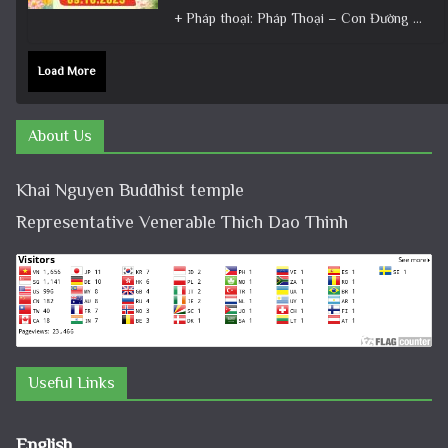
+ Pháp thoại: Pháp Thoại – Con Đường Bồ Tát Đạo │TT. Thích Đạo Thịnh + Album: Pháp Thoại +
Load More
About Us
Khai Nguyen Buddhist temple
Representative Venerable Thich Dao Thinh
Useful Links
English