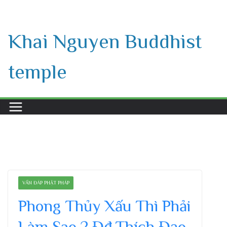
Skip
to
Khai Nguyen Buddhist
content
temple
VẤN ĐÁP PHẬT PHÁP
Phong Thủy Xấu Thì Phải
Làm Sao ? Đđ.Thích Đạo