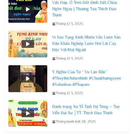
Vấn Đáp, Ở Trên Đất Đình Đất Chùa.
Nghe Ngay | Thượng Tọa Thích Đạo
Thịnh
Tháng 12 3, 2025
Vì Sao Tụng Kinh Nhiều Vẫn Luôn Sân
Hận Khẩu Nghiệp Luôn Nói Lời Cay
Độc Với Mọi Người
Tháng 12 3, 2025
Ý Nghĩa Của Từ “ Vu Lan Bồn”
#Thaythichdaothinh #Chuakhainguyen
#Vulanbon #Phapam
Tháng 12 3, 2025
Hành trạng Sơ Tổ Tịnh Độ Tông – Tuệ
Viễn Đại Sư │TT. Thích Đạo Thịnh
Tháng mười một 28, 2025