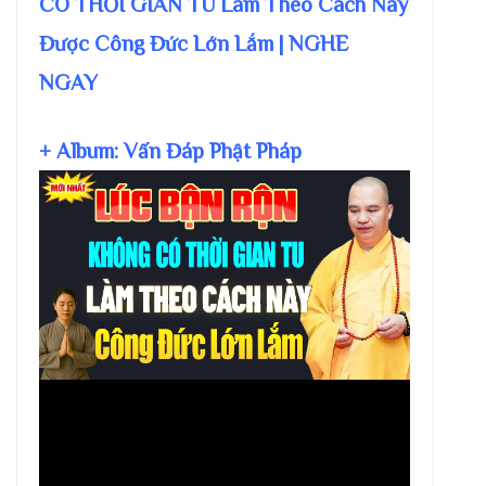
CÓ THỜI GIAN TU Làm Theo Cách Này
Được Công Đức Lớn Lắm | NGHE
NGAY
+ Album: Vấn Đáp Phật Pháp