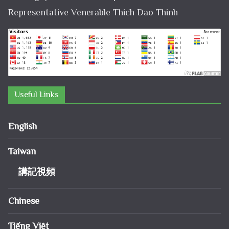
Representative Venerable Thich Dao Thinh
Useful Links
English
Taiwan
講記視頻
Chinese
Tiếng Việt