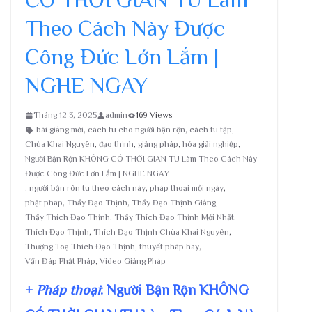
Theo Cách Này Được
Công Đức Lớn Lắm |
NGHE NGAY
Tháng 12 3, 2025
admin
169 Views
bài giảng mới
,
cách tu cho người bận rộn
,
cách tu tập
,
Chùa Khai Nguyên
,
đạo thịnh
,
giảng pháp
,
hóa giải nghiệp
,
Người Bận Rộn KHÔNG CÓ THỜI GIAN TU Làm Theo Cách Này
Được Công Đức Lớn Lắm | NGHE NGAY
,
người bận rôn tu theo cách này
,
pháp thoại mỗi ngày
,
phật pháp
,
Thầy Đạo Thịnh
,
Thầy Đạo Thịnh Giảng
,
Thầy Thích Đạo Thịnh
,
Thầy Thích Đạo Thịnh Mới Nhất
,
Thích Đạo Thịnh
,
Thích Đạo Thịnh Chùa Khai Nguyên
,
Thượng Toạ Thích Đạo Thịnh
,
thuyết pháp hay
,
Vấn Đáp Phật Pháp
,
Video Giảng Pháp
+
Pháp thoại
: Người Bận Rộn KHÔNG