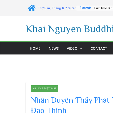
Skip
Latest:
Thứ Sáu, Tháng 8 7, 2026
to
content
Khai Nguyen Buddhi
HOME
NEWS
VIDEO
CONTACT
VẤN ĐÁP PHẬT PHÁP
Nhân Duyên Thầy Phát 
Đạo Thịnh