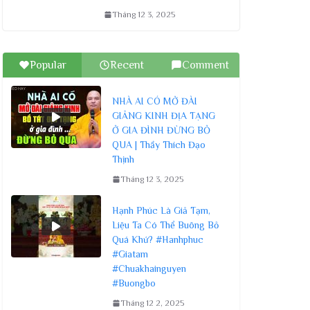
Tháng 12 3, 2025
Popular
Recent
Comment
NHÀ AI CÓ MỞ ĐÀI
GIẢNG KINH ĐỊA TẠNG
Ở GIA ĐÌNH ĐỪNG BỎ
QUA | Thầy Thích Đạo
Thịnh
Tháng 12 3, 2025
Hạnh Phúc Là Giả Tạm,
Liệu Ta Có Thể Buông Bỏ
Quá Khứ? #Hanhphuc
#Giatam
#Chuakhainguyen
#Buongbo
Tháng 12 2, 2025