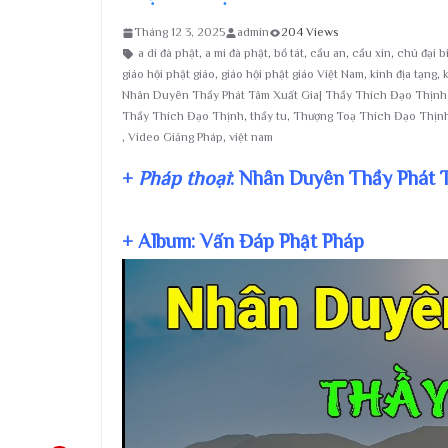
Tháng 12 3, 2025
admin
204 Views
a di đà phật
,
a mi đà phật
,
bồ tát
,
cầu an
,
cầu xin
,
chú đại b
giáo hội phật giáo
,
giáo hội phật giáo Việt Nam
,
kinh địa tạng
,
Nhân Duyên Thầy Phát Tâm Xuất Gia| Thầy Thích Đạo Thịnh
Thầy Thích Đạo Thịnh
,
thầy tu
,
Thượng Toạ Thích Đạo Thịn
,
Video Giảng Pháp
,
việt nam
+
Pháp thoại
: Nhân Duyên Thầy Phát 
+ Album: Vấn Đáp Phật Pháp