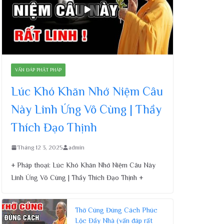
VẤN ĐÁP PHẬT PHÁP
Lúc Khó Khăn Nhớ Niệm Câu
Này Linh Ứng Vô Cùng | Thầy
Thích Đạo Thịnh
Tháng 12 3, 2025
admin
+ Pháp thoại: Lúc Khó Khăn Nhớ Niệm Câu Này
Linh Ứng Vô Cùng | Thầy Thích Đạo Thịnh +
Thờ Cúng Đúng Cách Phúc
Lộc Đầy Nhà (vấn đáp rất