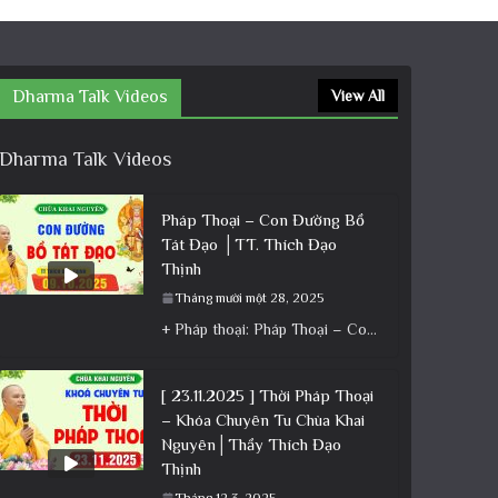
Dharma Talk Videos
View All
Dharma Talk Videos
Pháp Thoại – Con Đường Bồ
Tát Đạo │TT. Thích Đạo
Thịnh
Tháng mười một 28, 2025
+ Pháp thoại: Pháp Thoại – Con Đường Bồ Tát Đạo │TT. Thích Đạo Thịnh + Album: Pháp Thoại +
[ 23.11.2025 ] Thời Pháp Thoại
– Khóa Chuyên Tu Chùa Khai
Nguyên│Thầy Thích Đạo
Thịnh
Tháng 12 3, 2025