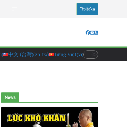
Tipitaka
i)
中文 (台灣)
(zh-tw)
Tiếng Việt
(vi)
News