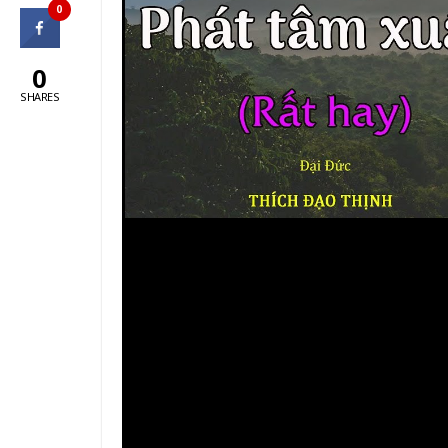
0
0
SHARES