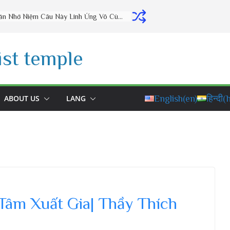
Thờ Cúng Đúng Cách Phúc Lộc Đầy Nhà (vấn đáp rất hay) – Thầy Thích Đạo Thịnh
st temple
ABOUT US
LANG
English
(en)
हिन्दी
(h
Tâm Xuất Gia| Thầy Thích