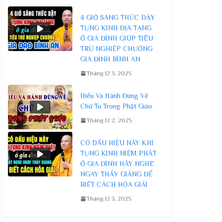
4 GIỜ SÁNG THỨC DẬY
TỤNG KINH ĐỊA TẠNG
Ở GIA ĐÌNH GIÚP TIÊU
TRỪ NGHIỆP CHƯỚNG
GIA ĐÌNH BÌNH AN
Tháng 12 3, 2025
Hiểu Và Hành Đúng Về
Chữ Tu Trong Phật Giáo
Tháng 12 2, 2025
CÓ DẤU HIỆU NÀY KHI
TỤNG KINH NIỆM PHẬT
Ở GIA ĐÌNH HÃY NGHE
NGAY THẦY GIẢNG ĐỂ
BIẾT CÁCH HÓA GIẢI
Tháng 12 3, 2025