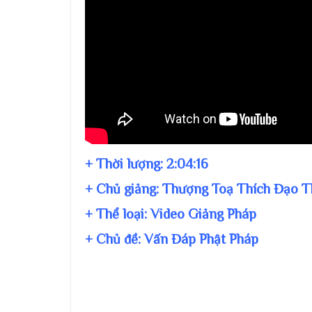
+ Thời lượng:
2:04:16
+ Chủ giảng:
Thượng Toạ Thích Đạo T
+ Thể loại: Video Giảng Pháp
+ Chủ đề:
Vấn Đáp Phật Pháp