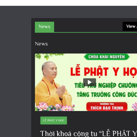
News
View 
News
LỄ PHẬT Y HỌC
Thời khoá cộng tu “LỄ PHẬT Y