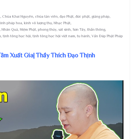
i
,
Chùa Khai Nguyên
,
chùa tản viên
,
đạo Phật
,
đức phật
,
giảng pháp
,
kinh pháp hoa
,
kinh vô lượng thọ
,
Nhạc Phật
,
,
Nhân Quả
,
Niệm Phật
,
phong thủy
,
sát sinh
,
Sơn Tây
,
thần thông
,
h
,
tịnh tông học hội
,
tịnh tông học hội việt nam
,
tu hành
,
Vấn Đáp Phật Pháp
Tâm Xuất Gia| Thầy Thích Đạo Thịnh