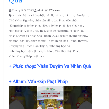
Tháng 12 3, 2025
admin
127 Views
a di đà phật
,
a mi đà phật
,
bồ tát
,
cầu an
,
cầu xin
,
chú đại bi
,
Chùa Khai Nguyên
,
chùa tản viên
,
đạo Phật
,
đức phật
,
giảng pháp
,
giáo hội phật giáo
,
giáo hội phật giáo Việt Nam
,
kinh địa tạng
,
kinh pháp hoa
,
kinh vô lượng thọ
,
Nhạc Phật
,
Nhân Duyên Và Nhân Quả
,
Nhân Quả
,
Niệm Phật
,
phong thủy
,
sát sinh
,
Sơn Tây
,
thần thông
,
Thầy Thích Đạo Thịnh
,
thầy tu
,
Thượng Toạ Thích Đạo Thịnh
,
tịnh tông học hội
,
tịnh tông học hội việt nam
,
tu hành
,
Vấn Đáp Phật Pháp
,
Video Giảng Pháp
,
việt nam
+
Pháp thoại
: Nhân Duyên Và Nhân Quả
+ Album: Vấn Đáp Phật Pháp