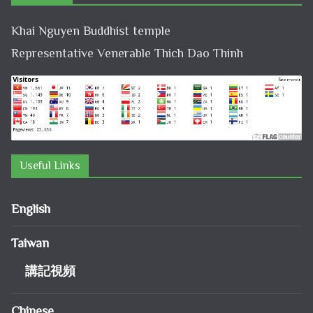
Khai Nguyen Buddhist temple
Representative Venerable Thich Dao Thinh
Useful Links
English
Taiwan
講記視頻
Chinese