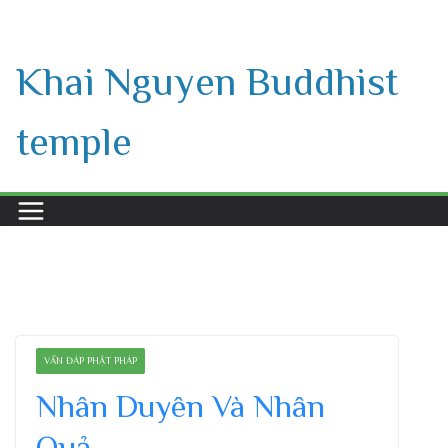
Skip
to
Khai Nguyen Buddhist
content
temple
VẤN ĐÁP PHẬT PHÁP
Nhân Duyên Và Nhân
Quả