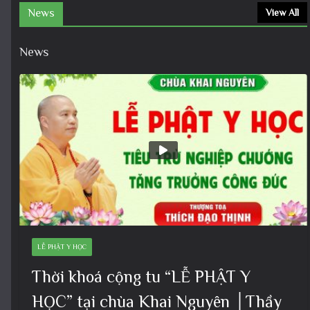
News
View All
News
LỄ PHẬT Y HỌC
Thời khoá cộng tu “LỄ PHẬT Y
HỌC” tại chùa Khai Nguyên │Thầy