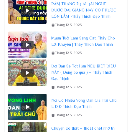
RẰM THÁNG 2 ( ÂL )AI NGHE
ĐƯỢC BÀI GIẢNG NÀY CÓ PHƯỚC
LỚN LẮM -Thầy Thích Đạo Thịnh
Tháng 12 3, 2025
Mượn Tuổi Làm Sang Cát, Thầy Cho
Lời Khuyên | Thầy Thích Đạo Thịnh
Tháng 12 3, 2025
Đời Bạn Sẽ Tốt Hơn NẾU BIẾT ĐIỀU
NÀY ( Đừng bỏ qua ) – Thầy Thích
Đạo Thịnh
Tháng 12 3, 2025
Nơi Có Nhiều Vong Oan Gia Trái Chủ
L Đ.Đ Thích Đạo Thịnh
Tháng 12 3, 2025
Chuyện có thật – thoát chết nhờ trì