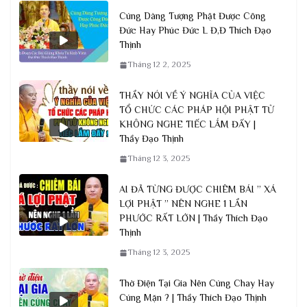
Cúng Dàng Tượng Phật Được Công
Đức Hay Phúc Đức L Đ,Đ Thích Đạo
Thịnh
Tháng 12 2, 2025
THẦY NÓI VỀ Ý NGHĨA CỦA VIỆC
TỔ CHỨC CÁC PHÁP HỘI PHẬT TỬ
KHÔNG NGHE TIẾC LẮM ĐẤY |
Thầy Đạo Thịnh
Tháng 12 3, 2025
AI ĐÃ TỪNG ĐƯỢC CHIÊM BÁI ” XÁ
LỢI PHẬT ” NÊN NGHE 1 LẦN
PHƯỚC RẤT LỚN | Thầy Thích Đạo
Thịnh
Tháng 12 3, 2025
Thờ Điện Tại Gia Nên Cúng Chay Hay
Cúng Mặn ? | Thầy Thích Đạo Thịnh