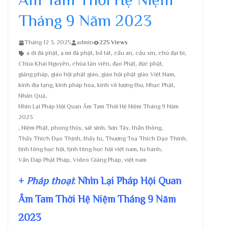
Tháng 9 Năm 2023
Tháng 12 3, 2025
admin
225 Views
a di đà phật
,
a mi đà phật
,
bồ tát
,
cầu an
,
cầu xin
,
chú đại bi
,
Chùa Khai Nguyên
,
chùa tản viên
,
đạo Phật
,
đức phật
,
giảng pháp
,
giáo hội phật giáo
,
giáo hội phật giáo Việt Nam
,
kinh địa tạng
,
kinh pháp hoa
,
kinh vô lượng thọ
,
Nhạc Phật
,
Nhân Quả
,
Nhìn Lại Pháp Hội Quan Âm Tam Thời Hệ Niệm Tháng 9 Năm
2023
,
Niệm Phật
,
phong thủy
,
sát sinh
,
Sơn Tây
,
thần thông
,
Thầy Thích Đạo Thịnh
,
thầy tu
,
Thượng Toạ Thích Đạo Thịnh
,
tịnh tông học hội
,
tịnh tông học hội việt nam
,
tu hành
,
Vấn Đáp Phật Pháp
,
Video Giảng Pháp
,
việt nam
+
Pháp thoại
: Nhìn Lại Pháp Hội Quan
Âm Tam Thời Hệ Niệm Tháng 9 Năm
2023