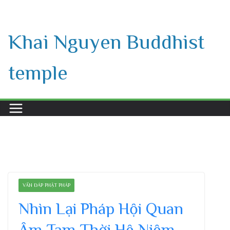
Skip
to
Khai Nguyen Buddhist
content
temple
VẤN ĐÁP PHẬT PHÁP
Nhìn Lại Pháp Hội Quan
Âm Tam Thời Hệ Niệm