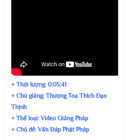
+ Thời lượng:
0:05:41
+ Chủ giảng:
Thượng Toạ Thích Đạo
Thịnh
+ Thể loại: Video Giảng Pháp
+ Chủ đề:
Vấn Đáp Phật Pháp