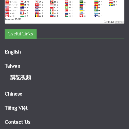
Useful Links
English
Taiwan
講記視頻
Chinese
Tiếng Việt
Contact Us