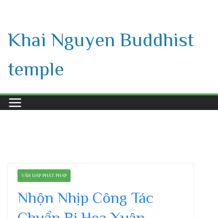
Skip
to
Khai Nguyen Buddhist
content
temple
VẤN ĐÁP PHẬT PHÁP
Nhộn Nhịp Công Tác
Chuẩn Bị Hoa Xuân