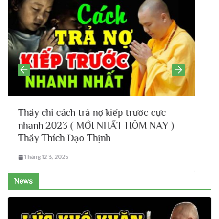
Thầy chỉ cách trả nợ kiếp trước cực
V
nhanh 2023 ( MỚI NHẤT HÔM NAY ) –
a
Thầy Thích Đạo Thịnh
Tháng 12 3, 2025
News