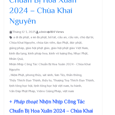
2024 – Chùa Khai
Nguyên
Tháng 12 3, 2025
admin
184 Views
a di đà phật
,
a mi đà phật
,
bồ tát
,
cầu an
,
cầu xin
,
chú đại bi
,
Chùa Khai Nguyên
,
chùa tản viên
,
đạo Phật
,
đức phật
,
giảng pháp
,
giáo hội phật giáo
,
giáo hội phật giáo Việt Nam
,
kinh địa tạng
,
kinh pháp hoa
,
kinh vô lượng thọ
,
Nhạc Phật
,
Nhân Quả
,
Nhộn Nhịp Công Tác Chuẩn Bị Hoa Xuân 2024 - Chùa Khai
Nguyên
,
Niệm Phật
,
phong thủy
,
sát sinh
,
Sơn Tây
,
thần thông
,
Thầy Thích Đạo Thịnh
,
thầy tu
,
Thượng Toạ Thích Đạo Thịnh
,
tịnh tông học hội
,
tịnh tông học hội việt nam
,
tu hành
,
Vấn Đáp Phật Pháp
,
Video Giảng Pháp
,
việt nam
+
Pháp thoại
: Nhộn Nhịp Công Tác
Chuẩn Bị Hoa Xuân 2024 – Chùa Khai