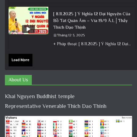
[ 8.11.2025 ] Ý Nghĩa 12 Đại Nguyện Của
Bồ Tát Quán Âm – Vía 19/9 Â.L│Thầy
Thích Đạo Thịnh
Tháng 12 3, 2025
+ Pháp thoại: [ 8.11.2025 ] Ý Nghĩa 12 Đại Nguyện Của Bồ Tát Quán Âm – Vía 19/9 Â.L│Thầy
Load More
About Us
Khai Nguyen Buddhist temple
Representative Venerable Thich Dao Thinh