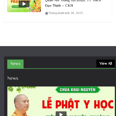
Quán Âm Tháng 02/2022, TT. Thích
Đạo Thịnh – CKN
Tháng mười một 28, 2025
News
View All
News