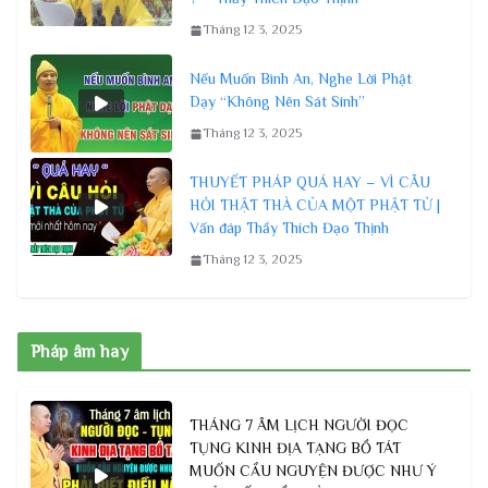
Tháng 12 3, 2025
Nếu Muốn Bình An, Nghe Lời Phật
Dạy “Không Nên Sát Sinh”
Tháng 12 3, 2025
THUYẾT PHÁP QUÁ HAY – VÌ CÂU
HỎI THẬT THÀ CỦA MỘT PHẬT TỬ |
Vấn đáp Thầy Thích Đạo Thịnh
Tháng 12 3, 2025
Pháp âm hay
THÁNG 7 ÂM LỊCH NGƯỜI ĐỌC
TỤNG KINH ĐỊA TẠNG BỒ TÁT
MUỐN CẦU NGUYỆN ĐƯỢC NHƯ Ý