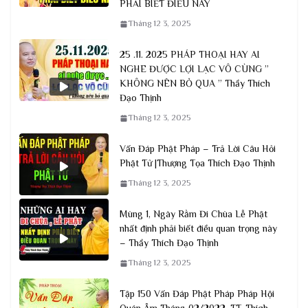
PHẢI BIẾT ĐIỀU NÀY
Tháng 12 3, 2025
25 .11. 2025 PHÁP THOẠI HAY AI
NGHE ĐƯỢC LỢI LẠC VÔ CÙNG ”
KHÔNG NÊN BỎ QUA ” Thầy Thích
Đạo Thịnh
Tháng 12 3, 2025
Vấn Đáp Phật Pháp – Trả Lời Câu Hỏi
Phật Tử |Thượng Tọa Thích Đạo Thịnh
Tháng 12 3, 2025
Mùng 1, Ngày Rằm Đi Chùa Lễ Phật
nhất định phải biết điều quan trọng này
– Thầy Thích Đạo Thịnh
Tháng 12 3, 2025
Tập 150 Vấn Đáp Phật Pháp Pháp Hội