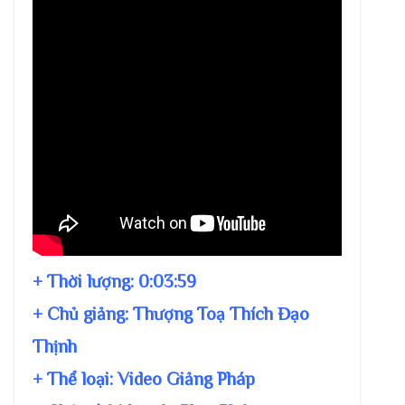
+ Thời lượng:
0:03:59
+ Chủ giảng:
Thượng Toạ Thích Đạo
Thịnh
+ Thể loại: Video Giảng Pháp