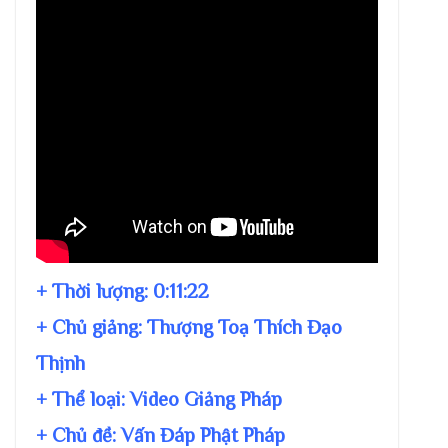
+ Thời lượng:
0:11:22
+ Chủ giảng:
Thượng Toạ Thích Đạo
Thịnh
+ Thể loại: Video Giảng Pháp
+ Chủ đề:
Vấn Đáp Phật Pháp