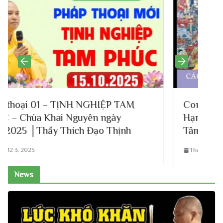
ỆP TAM
Con Làm Gì Để Cha Mẹ Hàn Gắn L
gày
Hạnh Phúc Như Trước – Làm Thế 
Thịnh
Tâm Con Luôn Hướng Thiện
Tháng 12 2, 2025
News