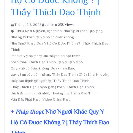
Thầy Thích Đạo Thịnh
Tháng 12 3, 2025
admin
238 Views
Chùa Khai Nguyên
,
đạo thịnh
,
Nhờ người khác Quy y hộ
,
Nhờ người khác Quy y hộ có được không
,
Nhờ Người Khác Quy Y Hộ Có Được Không ? | Thầy Thích Đạo
Thịnh
,
nhờ quy y hộ
,
pháp âm thầy thích đạo thịnh
,
pháp thoại Thích Đạo Thịnh
,
Quy y
,
Quy y hộ
,
Quy y hộ có được không
,
Quy y Tam Bảo
,
quy y tam bảo tiếng phạn
,
Thầy Đạo Thịnh Chùa Khai Nguyên
,
thầy đạo thịnh giảng pháp
,
Thầy Thích Đạo Thịnh
,
Thầy Thích Đạo Thịnh giảng Pháp
,
Thích Đạo Thịnh
,
thích đạo thịnh mới nhất
,
Thượng Toạ Thích Đạo Thịnh
,
Vấn Đáp Phật Pháp
,
Video Giảng Pháp
+
Pháp thoại
: Nhờ Người Khác Quy Y
Hộ Có Được Không ? | Thầy Thích Đạo