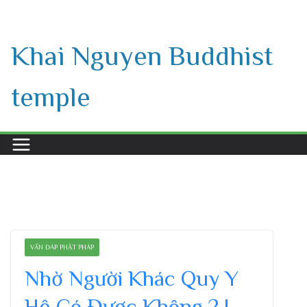
Skip
to
Khai Nguyen Buddhist
content
temple
VẤN ĐÁP PHẬT PHÁP
Nhờ Người Khác Quy Y
Hộ Có Được Không ? |