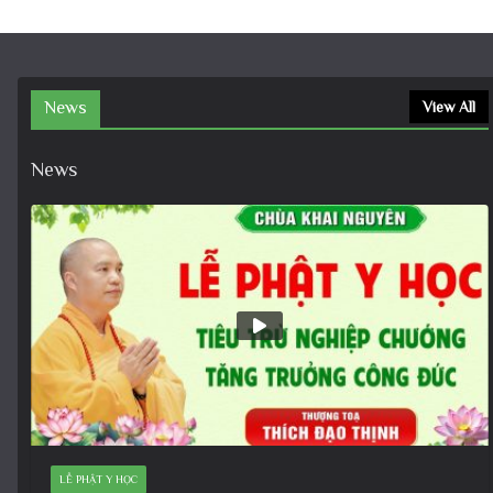
News
View All
News
LỄ PHẬT Y HỌC