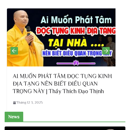
AI MUỐN PHÁT TÂM ĐỌC TỤNG KINH
ĐỊA TẠNG NÊN BIẾT ĐIỀU QUAN
C
TRỌNG NÀY | Thầy Thích Đạo Thịnh
Tháng 12 3, 2025
News