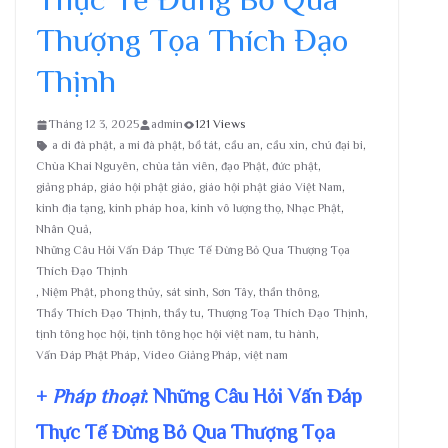
Thượng Tọa Thích Đạo
Thịnh
Tháng 12 3, 2025
admin
121 Views
a di đà phật
,
a mi đà phật
,
bồ tát
,
cầu an
,
cầu xin
,
chú đại bi
,
Chùa Khai Nguyên
,
chùa tản viên
,
đạo Phật
,
đức phật
,
giảng pháp
,
giáo hội phật giáo
,
giáo hội phật giáo Việt Nam
,
kinh địa tạng
,
kinh pháp hoa
,
kinh vô lượng thọ
,
Nhạc Phật
,
Nhân Quả
,
Những Câu Hỏi Vấn Đáp Thực Tế Đừng Bỏ Qua Thượng Tọa
Thích Đạo Thịnh
,
Niệm Phật
,
phong thủy
,
sát sinh
,
Sơn Tây
,
thần thông
,
Thầy Thích Đạo Thịnh
,
thầy tu
,
Thượng Toạ Thích Đạo Thịnh
,
tịnh tông học hội
,
tịnh tông học hội việt nam
,
tu hành
,
Vấn Đáp Phật Pháp
,
Video Giảng Pháp
,
việt nam
+
Pháp thoại
: Những Câu Hỏi Vấn Đáp
Thực Tế Đừng Bỏ Qua Thượng Tọa