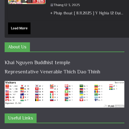
Tháng 12 3, 2025
+ Pháp thoại: [ 8.11.2025 ] Ý Nghĩa 12 Đại Nguyện Của Bồ Tát Quán Âm – Vía 19/9 Â.L│Thầy
Load More
About Us
Khai Nguyen Buddhist temple
Representative Venerable Thich Dao Thinh
Useful Links