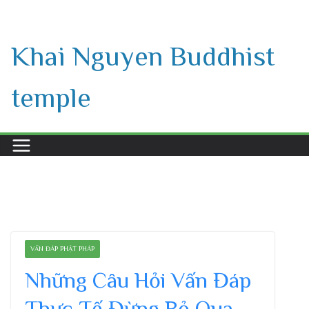
Skip
to
Khai Nguyen Buddhist
content
temple
VẤN ĐÁP PHẬT PHÁP
Những Câu Hỏi Vấn Đáp
Thực Tế Đừng Bỏ Qua