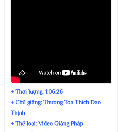
+ Thời lượng:
1:06:26
+ Chủ giảng:
Thượng Toạ Thích Đạo
Thịnh
+ Thể loại: Video Giảng Pháp