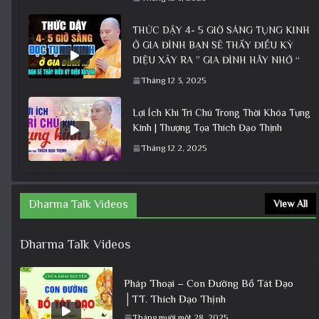
THỨC DẬY 4- 5 GIỜ SÁNG TỤNG KINH
Ở GIA ĐÌNH BẠN SẼ THẤY ĐIỀU KỲ
DIỆU XẢY RA ” GIA ĐÌNH HÃY NHỚ “
Tháng 12 3, 2025
Lợi Ích Khi Trì Chú Trong Thời Khóa Tụng
Kinh | Thượng Tọa Thích Đạo Thịnh
Tháng 12 2, 2025
Dharma Talk Videos
View All
Dharma Talk Videos
Pháp Thoại – Con Đường Bồ Tát Đạo
│TT. Thích Đạo Thịnh
Tháng mười một 28, 2025