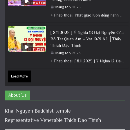
Tháng 12 3, 2025
+ Pháp thoại: Phật giáo luôn đồng hành cùng Dân tộc – Bài giảng ý nghĩa nhân dịp 30/4 ngày
[ 8.11.2025 ] Ý Nghĩa 12 Đại Nguyện Của
Bồ Tát Quán Âm – Vía 19/9 Â.L│Thầy
Thích Đạo Thịnh
Tháng 12 3, 2025
+ Pháp thoại: [ 8.11.2025 ] Ý Nghĩa 12 Đại Nguyện Của Bồ Tát Quán Âm – Vía 19/9 Â.L│Thầy
Load More
About Us
Khai Nguyen Buddhist temple
Representative Venerable Thich Dao Thinh