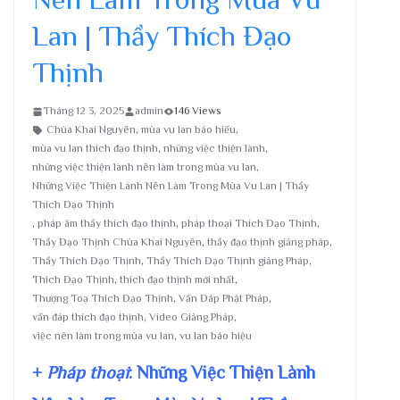
Lan | Thầy Thích Đạo
Thịnh
Tháng 12 3, 2025
admin
146 Views
Chùa Khai Nguyên
,
mùa vu lan báo hiếu
,
mùa vu lan thích đạo thịnh
,
những việc thiện lành
,
những việc thiện lành nên làm trong mùa vu lan
,
Những Việc Thiện Lành Nên Làm Trong Mùa Vu Lan | Thầy
Thích Đạo Thịnh
,
pháp âm thầy thích đạo thịnh
,
pháp thoại Thích Đạo Thịnh
,
Thầy Đạo Thịnh Chùa Khai Nguyên
,
thầy đạo thịnh giảng pháp
,
Thầy Thích Đạo Thịnh
,
Thầy Thích Đạo Thịnh giảng Pháp
,
Thích Đạo Thịnh
,
thích đạo thịnh mới nhất
,
Thượng Toạ Thích Đạo Thịnh
,
Vấn Đáp Phật Pháp
,
vấn đáp thích đạo thịnh
,
Video Giảng Pháp
,
việc nên làm trong mùa vu lan
,
vu lan báo hiệu
+
Pháp thoại
: Những Việc Thiện Lành