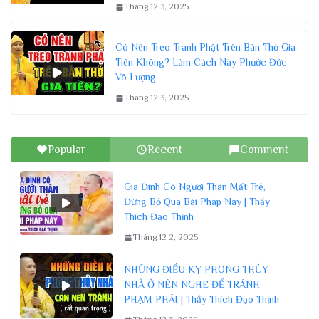
Tháng 12 3, 2025
Có Nên Treo Tranh Phật Trên Bàn Thờ Gia
Tiên Không? Làm Cách Này Phước Đức
Vô Lượng
Tháng 12 3, 2025
Popular
Recent
Comment
Gia Đình Có Người Thân Mất Trẻ,
Đừng Bỏ Qua Bài Pháp Này | Thầy
Thích Đạo Thịnh
Tháng 12 2, 2025
NHỮNG ĐIỀU KỴ PHONG THỦY
NHÀ Ở NÊN NGHE ĐỂ TRÁNH
PHẠM PHẢI | Thầy Thích Đạo Thịnh