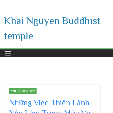
Skip
to
Khai Nguyen Buddhist
content
temple
VẤN ĐÁP PHẬT PHÁP
Những Việc Thiện Lành
Nên Làm Trong Mùa Vu