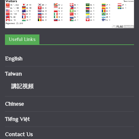
Useful Links
English
Taiwan
講記視頻
Chinese
Tiếng Việt
Contact Us