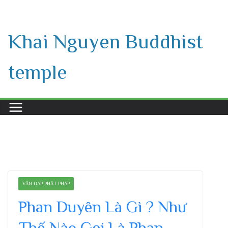
Skip
to
Khai Nguyen Buddhist
content
temple
VẤN ĐÁP PHẬT PHÁP
Phan Duyên Là Gì ? Như
Thế Nào Gọi Là Phan