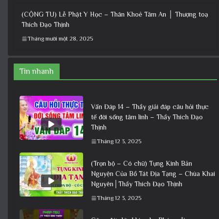
HỌC” tại chùa Khai Nguyên │Thầy
Thích Đạo Thịnh
Tháng 12 3, 2025
admin
+ Pháp thoại: Thời khoá cộng tu “LỄ PHẬT Y
HỌC” tại chùa Khai Nguyên │Thầy Thích Đạo
Thịnh +
(Bản mới) Thầy hướng dẫn Lễ Phật Y Học – Thân Khoẻ Tâm An
│TT. Thích Đạo Thịnh
Tháng mười một 28, 2025
(CỘNG TU) Lễ Phật Y Học – Thân Khoẻ Tâm An │ Thượng toạ
Thích Đạo Thịnh
Tháng mười một 28, 2025