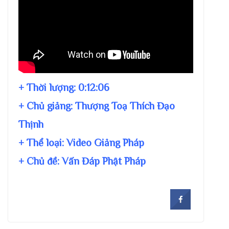
+ Thời lượng:
0:12:06
+ Chủ giảng:
Thượng Toạ Thích Đạo
Thịnh
+ Thể loại: Video Giảng Pháp
+ Chủ đề:
Vấn Đáp Phật Pháp