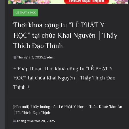
News
View All
News
LỄ PHẬT Y HỌC
Thời khoá cộng tu “LỄ PHẬT Y