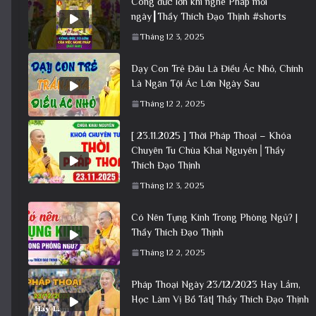
Tin nhanh
Vấn Đáp 14 – Thầy giải đáp câu hỏi thực
tế đời sống tâm linh – Thầy Thích Đạo
Thịnh
Tháng 12 3, 2025
(Trọn bộ – Có chữ) Tụng Kinh Bản
Nguyện Của Bồ Tát Địa Tạng – Chùa Khai
Nguyên│Thầy Thích Đạo Thịnh
Tháng 12 3, 2025
Công đức lớn khi nghe Pháp mỗi
ngày┃Thầy Thích Đạo Thịnh #shorts
Tháng 12 3, 2025