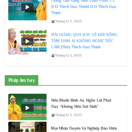
GIA ĐÌNH NÀO CÓ DẤU HIỆU NÀY
PHẢI HẾT SỨC CẨN TRỌNG | Thầy
Thích Đạo Thịnh
Tháng 12 3, 2025
Gia Đình Có Tang Thì Có Nên Xây
Dựng Nhà Thờ?| Thượng Tọa Thích
Đạo Thịnh
Tháng 12 2, 2025
THẦY GIẢI ĐÁP CÂU HỎI TÂM LINH
CHỌN LỌC SIÊU HAY VÀ Ý NGHĨA |
Thầy Thích Đạo Thịnh
Tháng 12 3, 2025
Giảng Giải Vãng Sinh Luận Phần 3 L
Đ.Đ Thích Đạo Thịnhl Đ.Đ Thích Đạo
Thịnh
Tháng 12 2, 2025