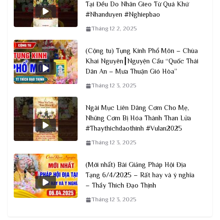
BÀI GIẢNG QUÁ HAY VỀ ĐỜI SỐNG
TÂM LINH AI KHÔNG NGHE TIẾC
LẮM |Thầy Thích Đạo Thịnh
Tháng 12 3, 2025
Pháp âm hay
Nếu Muốn Bình An, Nghe Lời Phật
Dạy “Không Nên Sát Sinh”
Tháng 12 3, 2025
Mọi Nhân Duyên Và Nghiệp Báo Hiện
Tại Đều Do Nhân Gieo Từ Quá Khứ
#Nhanduyen #Nghiepbao
Tháng 12 2, 2025