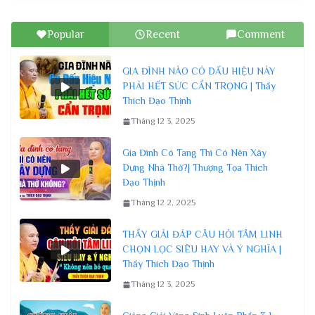
4 Cách Hồi Hướng Công Đức Cho Người
Thân Ai Cũng Nên Biết | Thầy Thích Đạo
Thịnh
Tháng 12 3, 2025
Người Mất Sau 7-7-49 Ngày Cần Gì
Nhất? Thân Quyến Cần Làm Gì Để Vong
Linh Người Mất Được Siêu Thoát
Tháng 12 3, 2025
Có Nên Treo Tranh Phật Trên Bàn Thờ Gia
Tiên Không? Làm Cách Này Phước Đức
Vô Lượng
Tháng 12 3, 2025
Popular
Recent
Comment