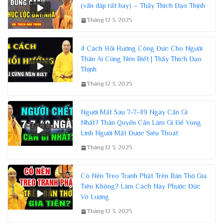
VẤN ĐÁP PHẬT PHÁP
Lúc Khó Khăn Nhớ Niệm Câu Này
Linh Ứng Vô Cùng | Thầy Thích Đạo
Thịnh
Tháng 12 3, 2025
admin
+ Pháp thoại: Lúc Khó Khăn Nhớ Niệm Câu Này Linh Ứng Vô
Cùng | Thầy Thích Đạo Thịnh +
Thờ Cúng Đúng Cách Phúc Lộc Đầy Nhà
(vấn đáp rất hay) – Thầy Thích Đạo Thịnh
Tháng 12 3, 2025