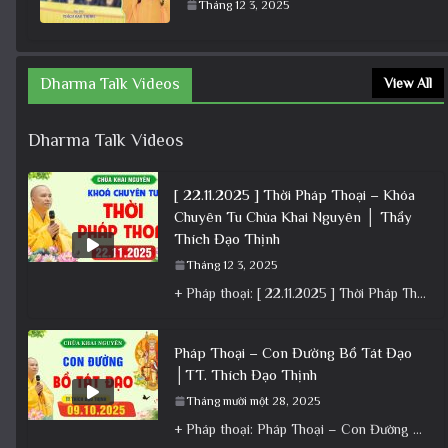
Dạy Con Trẻ Đâu Là Điều Ác Nhỏ, Chính
Là Ngăn Tội Ác Lớn Ngày Sau
Tháng 12 2, 2025
[ 23.11.2025 ] Thời Pháp Thoại – Khóa
Chuyên Tu Chùa Khai Nguyên│Thầy
Thích Đạo Thịnh
Tháng 12 3, 2025
Có Nên Tụng Kinh Trong Phòng Ngủ? |
Thầy Thích Đạo Thịnh
Tháng 12 2, 2025
Pháp Thoại Ngày 23/12/2023 Hay Lắm,
Học Làm Vị Bồ Tát| Thầy Thích Đạo Thịnh
Tháng 12 3, 2025
Dharma Talk Videos
View All