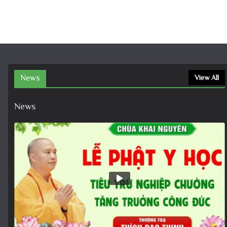
(Cộng tu) Tụng Kinh Phổ Môn – Chùa
Khai Nguyên┃Nguyện Cầu “Quốc Thái
Dân An – Mưa Thuận Gió Hòa”
Tháng 12 3, 2025
Ngài Mục Liên Dâng Cơm Cho Mẹ,
Những Cơm Bị Hóa Thành Than Lửa
#Thaythichdaothinh #Vulan2025
Tháng 12 3, 2025
(Mới nhất) Bài Giảng Pháp Hội Địa
Tạng 6/4/2025 – Rất hay và ý nghĩa
– Thầy Thích Đạo Thịnh
Tháng 12 3, 2025