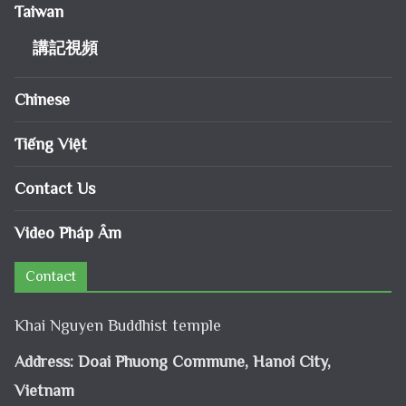
About Us
Khai Nguyen Buddhist temple
Representative Venerable Thich Dao Thinh
Useful Links
English
Taiwan
講記視頻