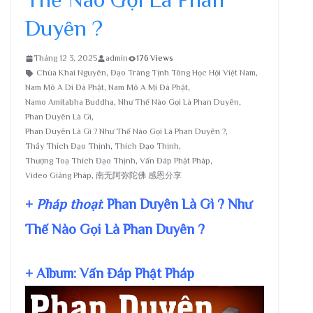
Duyên ?
Tháng 12 3, 2025
admin
176 Views
Chùa Khai Nguyên
,
Đạo Tràng Tịnh Tông Học Hội Việt Nam
,
Nam Mô A Di Đà Phật
,
Nam Mô A Mi Đà Phật
,
Namo Amitabha Buddha
,
Như Thế Nào Gọi Là Phan Duyên
,
Phan Duyên Là Gì
,
Phan Duyên Là Gì ? Như Thế Nào Gọi Là Phan Duyên ?
,
Thầy Thích Đạo Thịnh
,
Thích Đạo Thịnh
,
Thượng Toạ Thích Đạo Thịnh
,
Vấn Đáp Phật Pháp
,
Video Giảng Pháp
,
南无阿弥陀佛 感恩分享
+
Pháp thoại
: Phan Duyên Là Gì ? Như
Thế Nào Gọi Là Phan Duyên ?
+ Album: Vấn Đáp Phật Pháp