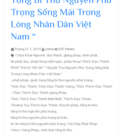
Trọng Sống Mãi Trong
Lòng Nhân Dân Việt
Nam “
Tháng 12 3, 2025
admin
225 Views
Chùa Khai Nguyên
,
đạo thịnh
,
giảng pháp
,
kinh phật
,
lời phật dạy
,
pháp thoại mỗi ngày
,
pháp thoại Thích Đạo Thịnh
,
PHÁP THOẠI TRI ÂN " Tổng Bí Thư Nguyễn Phú Trọng Sống Mãi
Trong Lòng Nhân Dân Việt Nam "
,
phật pháp
,
quốc tang tổng bí thư nguyễn phú trọng
,
Thầy Đạo Thịnh
,
Thầy Đạo Thịnh Giảng
,
Thầy Thích Đạo Thịnh
,
Thầy Thích Đạo Thịnh giảng Pháp
,
Thầy Thích Đạo Thịnh Mới Nhất
,
Thích Đạo Thịnh
,
Thượng Toạ Thích Đạo Thịnh
,
thuyết pháp
,
tổng bí thư
,
tổng bí thư nguyễn phú trọng
,
tổng bí thư nguyễn phú trọng từ trần
,
tri ân tổng bí thư nguyễn phú trọng
,
Vấn Đáp Phật Pháp
,
Video Giảng Pháp
,
vĩnh biệt tổng bí thư