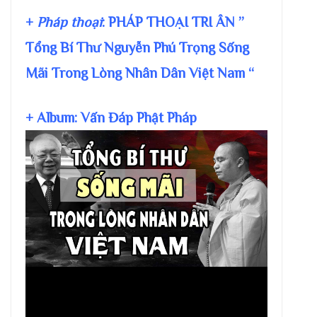
+
Pháp thoại
: PHÁP THOẠI TRI ÂN ”
Tổng Bí Thư Nguyễn Phú Trọng Sống
Mãi Trong Lòng Nhân Dân Việt Nam “
+ Album: Vấn Đáp Phật Pháp