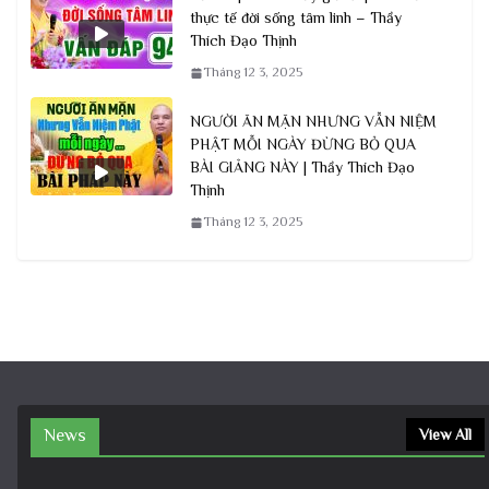
thực tế đời sống tâm linh – Thầy
Thích Đạo Thịnh
Tháng 12 3, 2025
NGƯỜI ĂN MẶN NHƯNG VẪN NIỆM
PHẬT MỖI NGÀY ĐỪNG BỎ QUA
BÀI GIẢNG NÀY | Thầy Thích Đạo
Thịnh
Tháng 12 3, 2025
News
View All