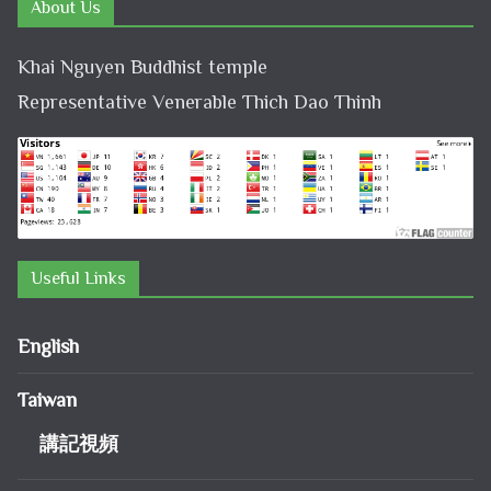
About Us
Khai Nguyen Buddhist temple
Representative Venerable Thich Dao Thinh
Useful Links
English
Taiwan
講記視頻