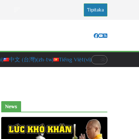
Tipitaka
i)
中文 (台灣)
(zh-tw)
Tiếng Việt
(vi)
News