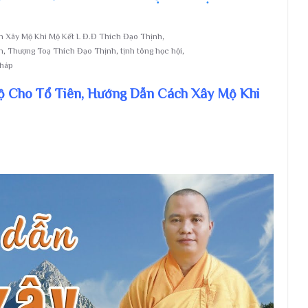
 Xây Mộ Khi Mộ Kết L Đ.Đ Thích Đạo Thịnh
,
h
,
Thượng Toạ Thích Đạo Thịnh
,
tịnh tông học hội
,
Pháp
ộ Cho Tổ Tiên, Hướng Dẫn Cách Xây Mộ Khi