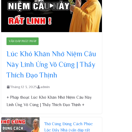
VẤN ĐÁP PHẬT PHÁP
Lúc Khó Khăn Nhớ Niệm Câu
Này Linh Ứng Vô Cùng | Thầy
Thích Đạo Thịnh
Tháng 12 3, 2025
admin
+ Pháp thoại: Lúc Khó Khăn Nhớ Niệm Câu Này
Linh Ứng Vô Cùng | Thầy Thích Đạo Thịnh +
Thờ Cúng Đúng Cách Phúc
Lộc Đầy Nhà (vấn đáp rất