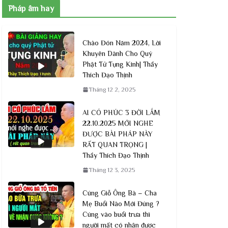
Pháp âm hay
Tổng Hợp Những Câu Hỏi Vấn Đáp
Phật 
HAY NHẤT – Thầy Thích Đạo Thịnh
tại c
Chào Đón Năm 2024, Lời
Khuyên Dành Cho Quý
Tháng 12 3, 2025
Tháng
Phật Tử Tụng Kinh| Thầy
Thích Đạo Thịnh
Tháng 12 2, 2025
AI CÓ PHÚC 3 ĐỜI LẮM
22.10.2025 MỚI NGHE
ĐƯỢC BÀI PHÁP NÀY
RẤT QUAN TRỌNG |
Thầy Thích Đạo Thịnh
Tháng 12 3, 2025
Cúng Giỗ Ông Bà – Cha
Mẹ Buổi Nào Mới Đúng ?
Cúng vào buổi trưa thì
người mất có nhận được