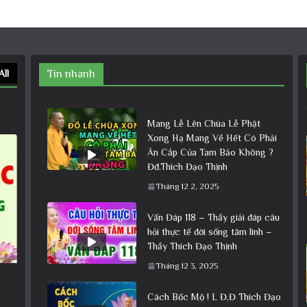
All
Tin nhanh
Mang Lễ Lên Chùa Lễ Phật
Xong Hạ Mang Về Hết Có Phải
Ăn Cắp Của Tam Bảo Không ?
Đđ.Thích Đạo Thịnh
Tháng 12 2, 2025
Vấn Đáp 118 – Thầy giải đáp câu
hỏi thực tế đời sống tâm linh –
Thầy Thích Đạo Thịnh
Tháng 12 3, 2025
Cách Bốc Mộ ! L Đ,Đ Thích Đạo