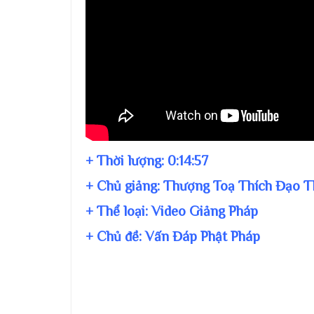
+ Thời lượng:
0:14:57
+ Chủ giảng:
Thượng Toạ Thích Đạo T
+ Thể loại: Video Giảng Pháp
+ Chủ đề:
Vấn Đáp Phật Pháp