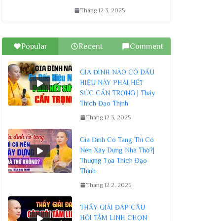
Tháng 12 3, 2025
Popular
Recent
Comment
GIA ĐÌNH NÀO CÓ DẤU
HIỆU NÀY PHẢI HẾT
SỨC CẨN TRỌNG | Thầy
Thích Đạo Thịnh
Tháng 12 3, 2025
Gia Đình Có Tang Thì Có
Nên Xây Dựng Nhà Thờ?|
Thượng Tọa Thích Đạo
Thịnh
Tháng 12 2, 2025
THẦY GIẢI ĐÁP CÂU
HỎI TÂM LINH CHỌN