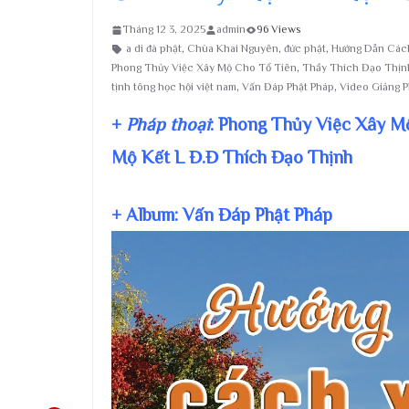
Tháng 12 3, 2025
admin
96 Views
a di đà phật
,
Chùa Khai Nguyên
,
đức phật
,
Hướng Dẫn Cách
Phong Thủy Việc Xây Mộ Cho Tổ Tiên
,
Thầy Thích Đạo Thịn
tịnh tông học hội việt nam
,
Vấn Đáp Phật Pháp
,
Video Giảng 
+
Pháp thoại
: Phong Thủy Việc Xây M
Mộ Kết L Đ.Đ Thích Đạo Thịnh
+ Album: Vấn Đáp Phật Pháp