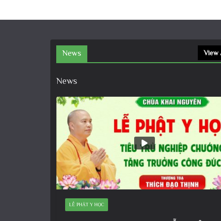
News
View 
News
LỄ PHẬT Y HỌC