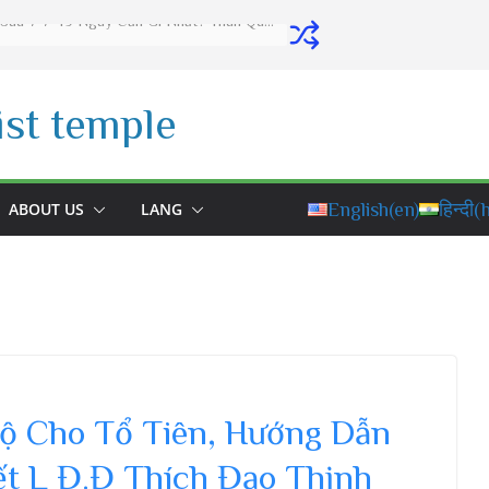
Có Nên Treo Tranh Phật Trên Bàn Thờ Gia Tiên Không? Làm Cách Này Phước Đức Vô Lượng
st temple
ABOUT US
LANG
English
(en)
हिन्दी
(h
ộ Cho Tổ Tiên, Hướng Dẫn
t L Đ.Đ Thích Đạo Thịnh