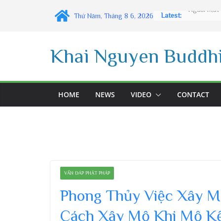
Skip
Latest:
Thứ Năm, Tháng 8 6, 2026
to
content
Khai Nguyen Buddhi
HOME
NEWS
VIDEO
CONTACT
VẤN ĐÁP PHẬT PHÁP
Phong Thủy Việc Xây M
Cách Xây Mộ Khi Mộ Kế