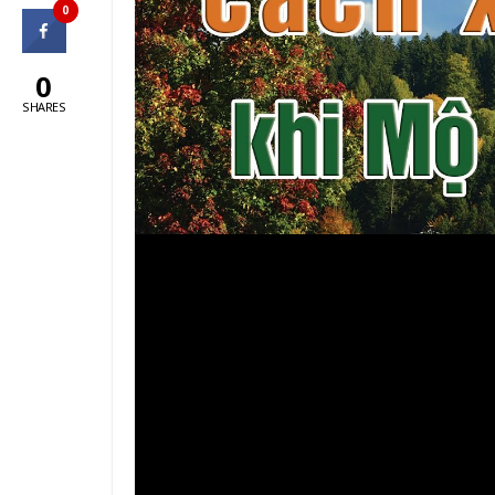
0
0
SHARES