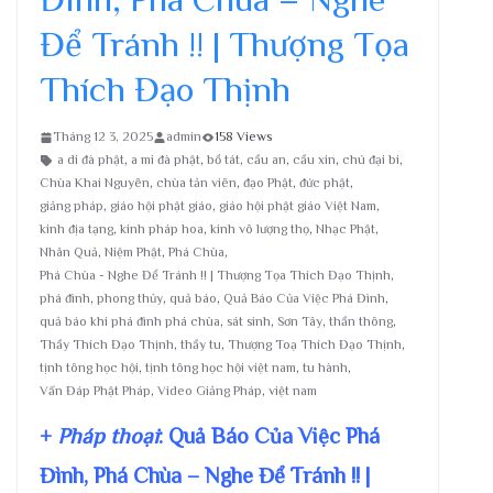
Để Tránh !! | Thượng Tọa
Thích Đạo Thịnh
Tháng 12 3, 2025
admin
158 Views
a di đà phật
,
a mi đà phật
,
bồ tát
,
cầu an
,
cầu xin
,
chú đại bi
,
Chùa Khai Nguyên
,
chùa tản viên
,
đạo Phật
,
đức phật
,
giảng pháp
,
giáo hội phật giáo
,
giáo hội phật giáo Việt Nam
,
kinh địa tạng
,
kinh pháp hoa
,
kinh vô lượng thọ
,
Nhạc Phật
,
Nhân Quả
,
Niệm Phật
,
Phá Chùa
,
Phá Chùa - Nghe Để Tránh !! | Thượng Tọa Thích Đạo Thịnh
,
phá đình
,
phong thủy
,
quả báo
,
Quả Báo Của Việc Phá Đình
,
quả báo khi phá đình phá chùa
,
sát sinh
,
Sơn Tây
,
thần thông
,
Thầy Thích Đạo Thịnh
,
thầy tu
,
Thượng Toạ Thích Đạo Thịnh
,
tịnh tông học hội
,
tịnh tông học hội việt nam
,
tu hành
,
Vấn Đáp Phật Pháp
,
Video Giảng Pháp
,
việt nam
+
Pháp thoại
: Quả Báo Của Việc Phá
Đình, Phá Chùa – Nghe Để Tránh !! |