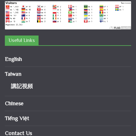
Useful Links
English
Taiwan
講記視頻
Chinese
Tiếng Việt
Contact Us