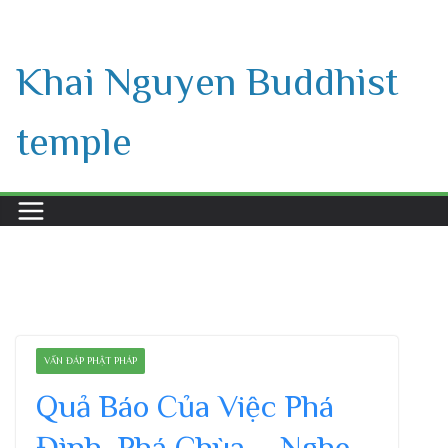
Skip
to
Khai Nguyen Buddhist
content
temple
VẤN ĐÁP PHẬT PHÁP
Quả Báo Của Việc Phá
Đình, Phá Chùa – Nghe