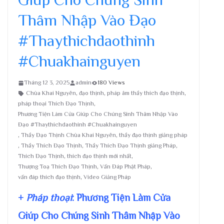
Thâm Nhập Vào Đạo
#Thaythichdaothinh
#Chuakhainguyen
Tháng 12 3, 2025
admin
180 Views
Chùa Khai Nguyên
,
đạo thịnh
,
pháp âm thầy thích đạo thịnh
,
pháp thoại Thích Đạo Thịnh
,
Phương Tiện Làm Cửa Giúp Cho Chúng Sinh Thâm Nhập Vào
Đạo #Thaythichdaothinh #Chuakhainguyen
,
Thầy Đạo Thịnh Chùa Khai Nguyên
,
thầy đạo thịnh giảng pháp
,
Thầy Thích Đạo Thịnh
,
Thầy Thích Đạo Thịnh giảng Pháp
,
Thích Đạo Thịnh
,
thích đạo thịnh mới nhất
,
Thượng Toạ Thích Đạo Thịnh
,
Vấn Đáp Phật Pháp
,
vấn đáp thích đạo thịnh
,
Video Giảng Pháp
+
Pháp thoại
: Phương Tiện Làm Cửa
Giúp Cho Chúng Sinh Thâm Nhập Vào