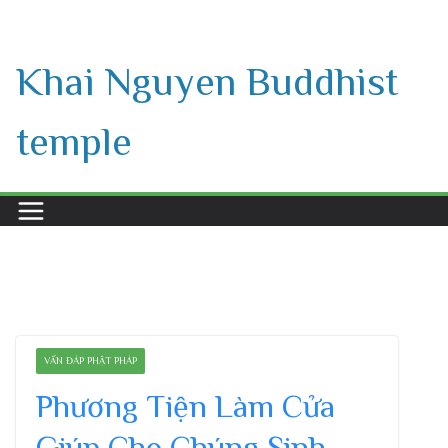
Skip
to
Khai Nguyen Buddhist
content
temple
VẤN ĐÁP PHẬT PHÁP
Phương Tiện Làm Cửa
Giúp Cho Chúng Sinh