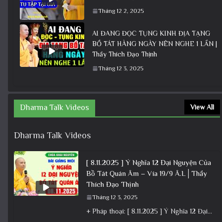
Tháng 12 2, 2025
AI ĐANG ĐỌC TỤNG KINH ĐỊA TẠNG
BỒ TÁT HÀNG NGÀY NÊN NGHE 1 LẦN |
Thầy Thích Đạo Thịnh
Tháng 12 3, 2025
Dharma Talk Videos
View All
Dharma Talk Videos
[ 8.11.2025 ] Ý Nghĩa 12 Đại Nguyện Của
Bồ Tát Quán Âm – Vía 19/9 Â.L│Thầy
Thích Đạo Thịnh
Tháng 12 3, 2025
+ Pháp thoại: [ 8.11.2025 ] Ý Nghĩa 12 Đại Nguyện Của Bồ Tát Quán Âm – Vía 19/9 Â.L│Thầy