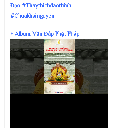
Đạo #Thaythichdaothinh
#Chuakhainguyen
+ Album: Vấn Đáp Phật Pháp