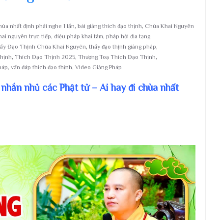
đi chùa nhất định phải nghe 1 lần
,
bài giảng thích đạo thịnh
,
Chùa Khai Nguyên
ai nguyên trực tiếp
,
diệu pháp khai tâm
,
pháp hội địa tạng
,
ầy Đạo Thịnh Chùa Khai Nguyên
,
thầy đạo thịnh giảng pháp
,
hịnh
,
Thích Đạo Thịnh 2025
,
Thượng Toạ Thích Đạo Thịnh
,
háp
,
vấn đáp thích đạo thịnh
,
Video Giảng Pháp
g nhắn nhủ các Phật tử – Ai hay đi chùa nhất