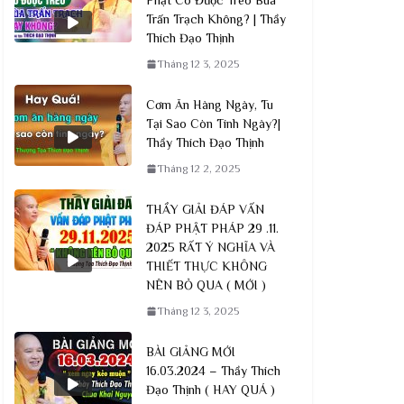
Trấn Trạch Không? | Thầy
Thích Đạo Thịnh
Tháng 12 3, 2025
Cơm Ăn Hàng Ngày, Tu
Tại Sao Còn Tính Ngày?|
Thầy Thích Đạo Thịnh
Tháng 12 2, 2025
THẦY GIẢI ĐÁP VẤN
ĐÁP PHẬT PHÁP 29 .11.
2025 RẤT Ý NGHĨA VÀ
THIẾT THỰC KHÔNG
NÊN BỎ QUA ( MỚI )
Tháng 12 3, 2025
BÀI GIẢNG MỚI
16.03.2024 – Thầy Thích
Đạo Thịnh ( HAY QUÁ )