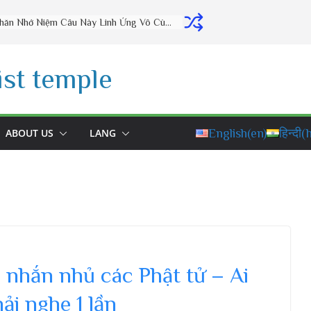
Thờ Cúng Đúng Cách Phúc Lộc Đầy Nhà (vấn đáp rất hay) – Thầy Thích Đạo Thịnh
st temple
ABOUT US
LANG
English
(en)
हिन्दी
(h
nhắn nhủ các Phật tử – Ai
ải nghe 1 lần