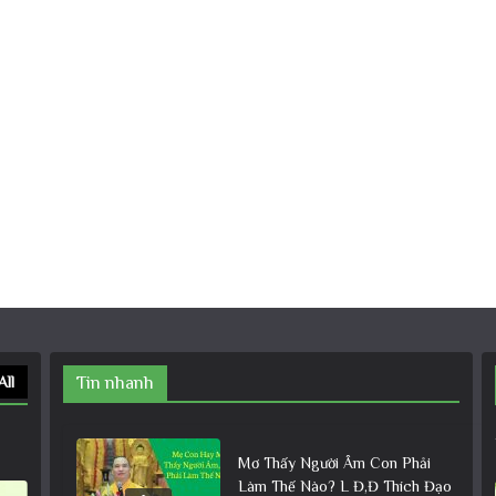
All
Tin nhanh
Mơ Thấy Người Âm Con Phải
Làm Thế Nào? L Đ,Đ Thích Đạo