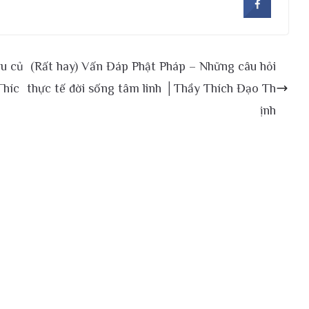
àu củ
(Rất hay) Vấn Đáp Phật Pháp – Những câu hỏi
Thíc
thực tế đời sống tâm linh │Thầy Thích Đạo Th
ịnh