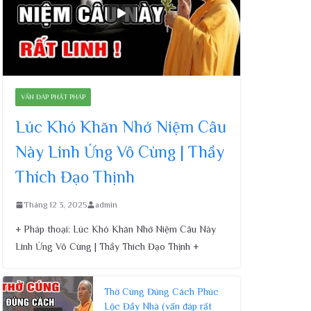
VẤN ĐÁP PHẬT PHÁP
Lúc Khó Khăn Nhớ Niệm Câu
Này Linh Ứng Vô Cùng | Thầy
Thích Đạo Thịnh
Tháng 12 3, 2025
admin
+ Pháp thoại: Lúc Khó Khăn Nhớ Niệm Câu Này
Linh Ứng Vô Cùng | Thầy Thích Đạo Thịnh +
Thờ Cúng Đúng Cách Phúc
Lộc Đầy Nhà (vấn đáp rất