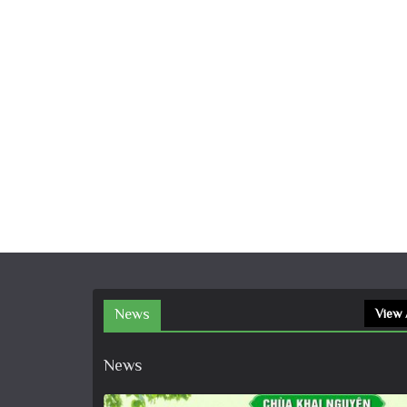
News
View 
News