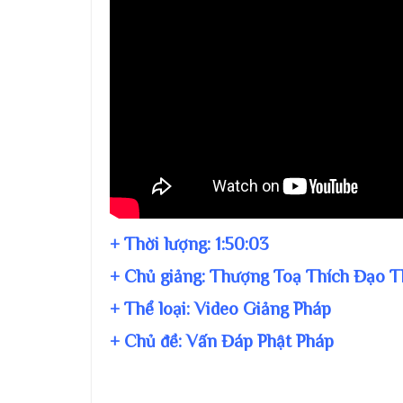
+ Thời lượng:
1:50:03
+ Chủ giảng:
Thượng Toạ Thích Đạo T
+ Thể loại: Video Giảng Pháp
+ Chủ đề:
Vấn Đáp Phật Pháp