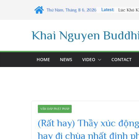
Skip
Latest:
Thứ Năm, Tháng 8 6, 2026
to
content
Khai Nguyen Buddhi
HOME
NEWS
VIDEO
CONTACT
VẤN ĐÁP PHẬT PHÁP
(Rất hay) Thầy xúc động 
hay đi chùa nhất định ph