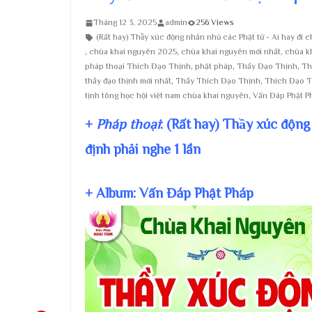
Tháng 12 3, 2025
admin
256 Views
(Rất hay) Thầy xúc động nhắn nhủ các Phật tử - Ai hay 
,
chùa khai nguyên 2025
,
chùa khai nguyên mới nhất
,
chùa kh
pháp thoại Thích Đạo Thịnh
,
phật pháp
,
Thầy Đạo Thịnh
,
Th
thầy đạo thịnh mới nhất
,
Thầy Thích Đạo Thịnh
,
Thích Đạo T
tịnh tông học hội việt nam chùa khai nguyên
,
Vấn Đáp Phật P
+
Pháp thoại
: (Rất hay) Thầy xúc độn
định phải nghe 1 lần
+ Album: Vấn Đáp Phật Pháp