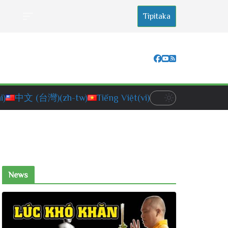
Tipitaka
i)
中文 (台灣)
(zh-tw)
Tiếng Việt
(vi)
News