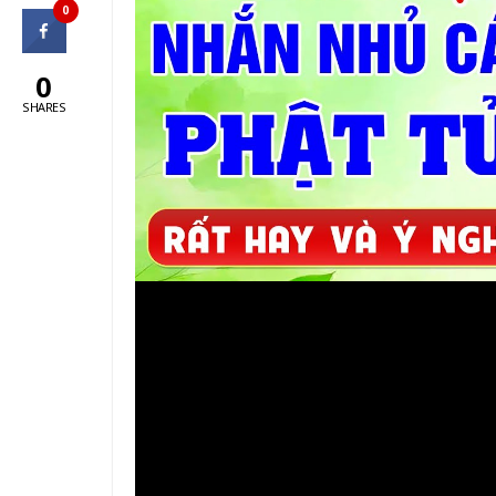
0
0
SHARES