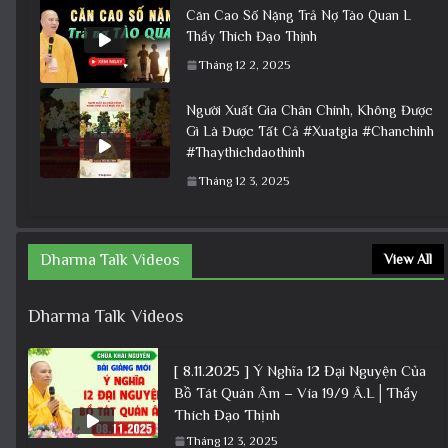
Căn Cao Số Nặng Trả Nợ Tào Quan L
Thầy Thích Đạo Thịnh
Tháng 12 2, 2025
Người Xuất Gia Chân Chính, Không Được
Gì Là Được Tất Cả #Xuatgia #Chanchinh
#Thaythichdaothinh
Tháng 12 3, 2025
Dharma Talk Videos
View All
Dharma Talk Videos
[ 8.11.2025 ] Ý Nghĩa 12 Đại Nguyện Của
Bồ Tát Quán Âm – Vía 19/9 Â.L│Thầy
Thích Đạo Thịnh
Tháng 12 3, 2025