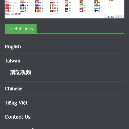
Useful Links
English
Taiwan
講記視頻
Chinese
Tiếng Việt
Contact Us