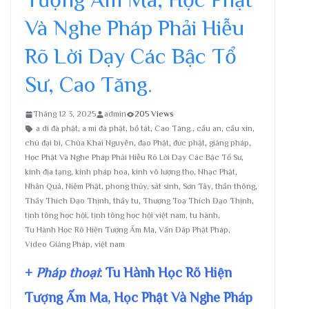
Và Nghe Pháp Phải Hiễu
Rõ Lời Dạy Các Bậc Tổ
Sư, Cao Tăng.
Tháng 12 3, 2025
admin
205 Views
a di đà phật
,
a mi đà phật
,
bồ tát
,
Cao Tăng.
,
cầu an
,
cầu xin
,
chú đại bi
,
Chùa Khai Nguyên
,
đạo Phật
,
đức phật
,
giảng pháp
,
Học Phật Và Nghe Pháp Phải Hiễu Rõ Lời Dạy Các Bậc Tổ Sư
,
kinh địa tạng
,
kinh pháp hoa
,
kinh vô lượng thọ
,
Nhạc Phật
,
Nhân Quả
,
Niệm Phật
,
phong thủy
,
sát sinh
,
Sơn Tây
,
thần thông
,
Thầy Thích Đạo Thịnh
,
thầy tu
,
Thượng Toạ Thích Đạo Thịnh
,
tịnh tông học hội
,
tịnh tông học hội việt nam
,
tu hành
,
Tu Hành Học Rõ Hiện Tượng Ấm Ma
,
Vấn Đáp Phật Pháp
,
Video Giảng Pháp
,
việt nam
+
Pháp thoại
: Tu Hành Học Rõ Hiện
Tượng Ấm Ma, Học Phật Và Nghe Pháp