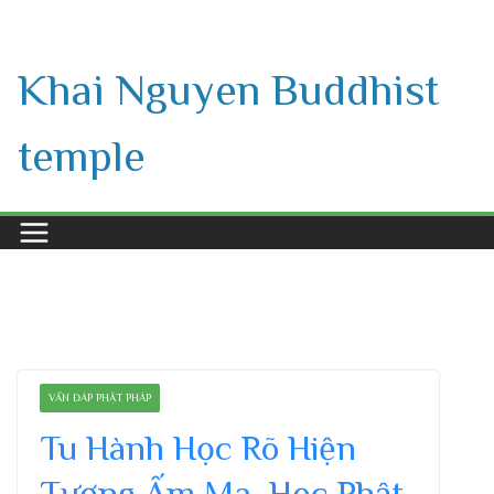
Skip
to
Khai Nguyen Buddhist
content
temple
VẤN ĐÁP PHẬT PHÁP
Tu Hành Học Rõ Hiện
Tượng Ấm Ma, Học Phật