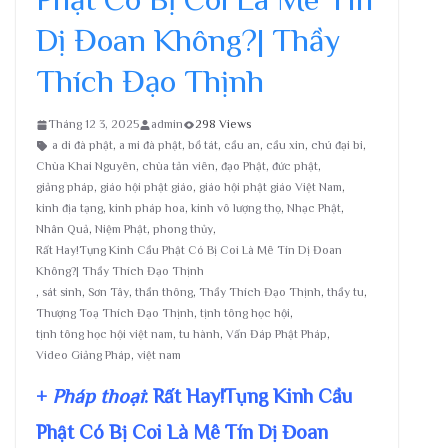
Dị Đoan Không?| Thầy
Thích Đạo Thịnh
Tháng 12 3, 2025
admin
298 Views
a di đà phật
,
a mi đà phật
,
bồ tát
,
cầu an
,
cầu xin
,
chú đại bi
,
Chùa Khai Nguyên
,
chùa tản viên
,
đạo Phật
,
đức phật
,
giảng pháp
,
giáo hội phật giáo
,
giáo hội phật giáo Việt Nam
,
kinh địa tạng
,
kinh pháp hoa
,
kinh vô lượng thọ
,
Nhạc Phật
,
Nhân Quả
,
Niệm Phật
,
phong thủy
,
Rất Hay!Tụng Kinh Cầu Phật Có Bị Coi Là Mê Tín Dị Đoan
Không?| Thầy Thích Đạo Thịnh
,
sát sinh
,
Sơn Tây
,
thần thông
,
Thầy Thích Đạo Thịnh
,
thầy tu
,
Thượng Toạ Thích Đạo Thịnh
,
tịnh tông học hội
,
tịnh tông học hội việt nam
,
tu hành
,
Vấn Đáp Phật Pháp
,
Video Giảng Pháp
,
việt nam
+
Pháp thoại
: Rất Hay!Tụng Kinh Cầu
Phật Có Bị Coi Là Mê Tín Dị Đoan