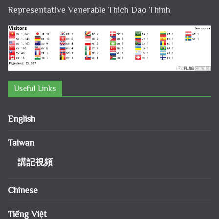
Representative Venerable Thich Dao Thinh
Useful Links
English
Taiwan
講記視頻
Chinese
Tiếng Việt