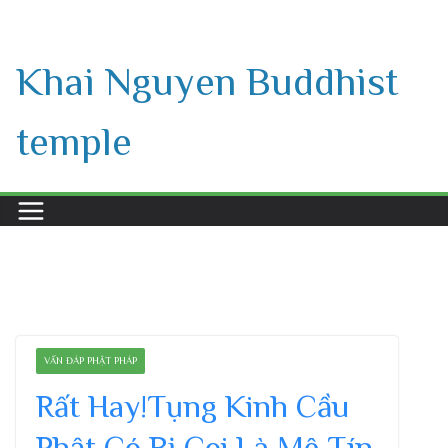
Skip
to
Khai Nguyen Buddhist
content
temple
VẤN ĐÁP PHẬT PHÁP
Rất Hay!Tụng Kinh Cầu
Phật Có Bị Coi Là Mê Tín