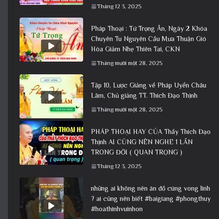
Tháng 12 3, 2025
Pháp Thoại : Tứ Trọng Ân, Ngày 2 Khóa
Chuyên Tu Nguyên Cầu Mưa Thuận Gió
Hòa Giảm Nhẹ Thiên Tai, CKN
Tháng mười một 28, 2025
Tập 10, Lược Giảng về Pháp Uyển Châu
Lâm, Chủ giảng TT. Thích Đạo Thịnh
Tháng mười một 28, 2025
PHÁP THOẠI HAY CỦA Thầy Thích Đạo
Thịnh AI CŨNG NÊN NGHE 1 LẦN
TRONG ĐỜI ( QUAN TRỌNG )
Tháng 12 3, 2025
những ai không nên ăn đồ cúng vong linh
? ai cũng nên biết #baigiang #phongthuy
#hoathinhvuinhon