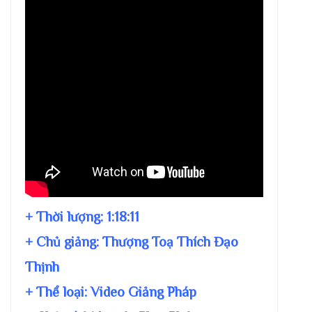
+ Thời lượng:
1:18:11
+ Chủ giảng:
Thượng Toạ Thích Đạo
Thịnh
+ Thể loại: Video Giảng Pháp