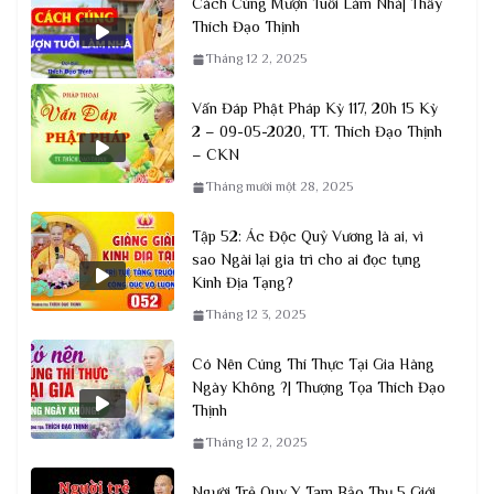
Cách Cúng Mượn Tuổi Làm Nhà| Thầy
Thích Đạo Thịnh
Tháng 12 2, 2025
Vấn Đáp Phật Pháp Kỳ 117, 20h 15 Kỳ
2 – 09-05-2020, TT. Thích Đạo Thịnh
– CKN
Tháng mười một 28, 2025
Tập 52: Ác Độc Quỷ Vương là ai, vì
sao Ngài lại gia trì cho ai đọc tụng
Kinh Địa Tạng?
Tháng 12 3, 2025
Có Nên Cúng Thí Thực Tại Gia Hàng
Ngày Không ?| Thượng Tọa Thích Đạo
Thịnh
Tháng 12 2, 2025
Người Trẻ Quy Y Tam Bảo Thụ 5 Giới