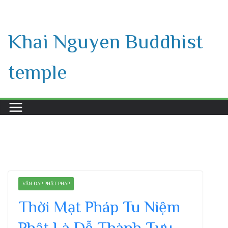
Skip
to
Khai Nguyen Buddhist
content
temple
VẤN ĐÁP PHẬT PHÁP
Thời Mạt Pháp Tu Niệm
Phật Là Dễ Thành Tựu