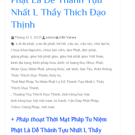
Nhất L Thầy Thích Đạo
Thịnh
Tháng 12 3, 2025
admin
240 Views
a di đà phật
,
a mi đà phật
,
bồ tát
,
cầu an
,
cầu xin
,
chú đại bi
,
Chùa Khai Nguyên
,
chùa tản viên
,
đạo Phật
,
đức phật
,
giảng pháp
,
giáo hội phật giáo
,
giáo hội phật giáo Việt Nam
,
kinh địa tạng
,
kinh pháp hoa
,
kinh vô lượng thọ
,
Nhạc Phật
,
Nhân Quả
,
Niệm Phật
,
phong thủy
,
sát sinh
,
Sơn Tây
,
thần thông
,
Thầy Thích Đạo Thịnh
,
thầy tu
,
Thời Mạt Pháp Tu Niệm Phật Là Dễ Thành Tựu Nhất L Thầy
Thích Đạo Thịnh
,
Thượng Toạ Thích Đạo Thịnh
,
tịnh tông học hội
,
tịnh tông học hội việt nam
,
tu hành
,
Vấn Đáp Phật Pháp
,
Video Giảng Pháp
,
việt nam
+
Pháp thoại
: Thời Mạt Pháp Tu Niệm
Phật Là Dễ Thành Tựu Nhất L Thầy