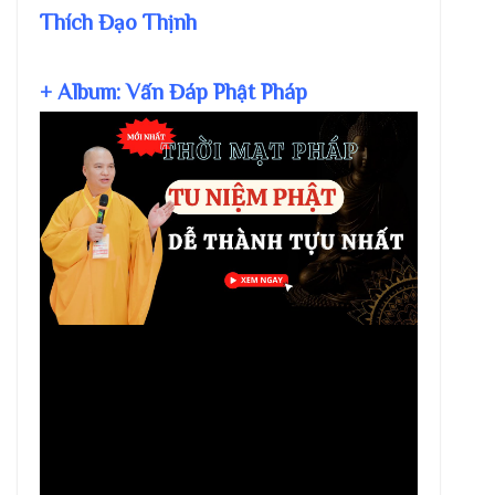
Thích Đạo Thịnh
+ Album: Vấn Đáp Phật Pháp