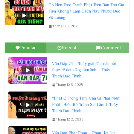
Có Nên Treo Tranh Phật Trên Bàn Thờ Gia
Tiên Không? Làm Cách Này Phước Đức
Vô Lượng
Tháng 12 3, 2025
Popular
Recent
Comment
Vấn Đáp 74 – Thầy giải đáp câu hỏi
thực tế đời sống tâm linh – Thầy
Thích Đạo Thịnh
Tháng 12 3, 2025
“Phật Ở Trong Tâm, Cần Gì Phải Niệm
Phật” Hiểu Rõ Tránh Sai Lầm L Thầy
Thích Đạo Thịnh
Tháng 12 2, 2025
Vấn Đáp Phật Pháp – Pháp Hội Địa