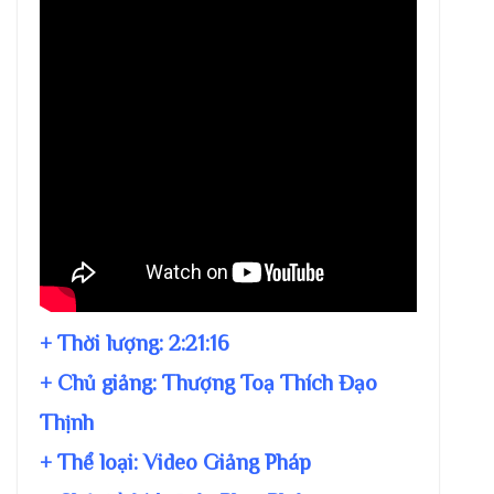
+ Thời lượng:
2:21:16
+ Chủ giảng:
Thượng Toạ Thích Đạo
Thịnh
+ Thể loại: Video Giảng Pháp