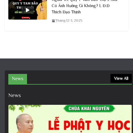
Có Ảnh Hưởng Gì Không? L Đ.Đ
Thích Đạo Thịnh
Tháng 12 3, 2025
News
View All
News