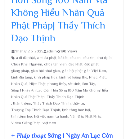
Không Hiểu Nhân Quả
Phật Pháp| Thầy Thích
Đạo Thịnh
Tháng 12 3, 2025
admin
190 Views
a di đà phật
,
a mi đà phật
,
bồ tát
,
cầu an
,
cầu xin
,
chú đại bi
,
Chùa Khai Nguyên
,
chùa tản viên
,
đạo Phật
,
đức phật
,
giảng pháp
,
giáo hội phật giáo
,
giáo hội phật giáo Việt Nam
,
kinh địa tạng
,
kinh pháp hoa
,
kinh vô lượng thọ
,
Nhạc Phật
,
Nhân Quả
,
Niệm Phật
,
phong thủy
,
sát sinh
,
Sơn Tây
,
Sống 1 Ngày An Lạc Còn Hơn Sống 100 Năm Mà Không Hiểu
Nhân Quả Phật Pháp| Thầy Thích Đạo Thịnh
,
thần thông
,
Thầy Thích Đạo Thịnh
,
thầy tu
,
Thượng Toạ Thích Đạo Thịnh
,
tịnh tông học hội
,
tịnh tông học hội việt nam
,
tu hành
,
Vấn Đáp Phật Pháp
,
Video Giảng Pháp
,
việt nam
+
Pháp thoại
: Sống 1 Ngày An Lạc Còn