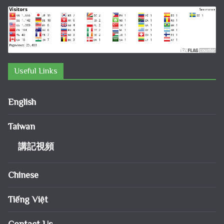
Useful Links
English
Taiwan
講記視頻
Chinese
Tiếng Việt