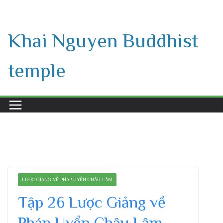
Skip
to
Khai Nguyen Buddhist
content
temple
LƯỢC GIẢNG VỀ PHÁP UYỂN CHÂU LÂM
Tập 26 Lược Giảng về
Pháp Uyển Châu Lâm,