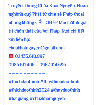
Truyền Thông Chùa Khai Nguyên. Hoan
nghênh quý Phật tử chia sẻ Pháp thoại
nhưng không CẮT GHÉP làm mất đi giá
trị chân thật của bài Pháp. Mọi chi tiết
xin liên hệ:
chuakhainguyen@gmail.com
02433.610.897
0986.611.496 – 0967.914.696
– – – – – – – – – –
#thichdaothinh #thaythichdaothinh
#thichdaothinh2024 #thaydaothinh
#baigiang #chuakhainguyen