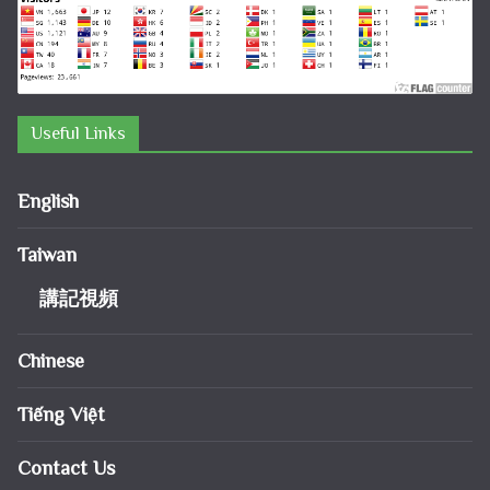
Useful Links
English
Taiwan
講記視頻
Chinese
Tiếng Việt
Contact Us