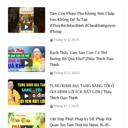
Tâm Còn Phàm Phu Không Nên Chấp
Vào Không Để Tu Tập
#Thaythichdaothinh #Chuakhainguyen
#Tutap
Tháng 12 3, 2025
Bạch Thầy, Làm Sao Con Có Thể
Buông Bỏ Quá Khứ? |Thầy Thích Đạo
Thịnh
Tháng 12 2, 2025
TỤNG KINH ĐỊA TẠNG SÁNG TỐI Ở
GIA ĐÌNH LỢI ÍCH RẤT LỚN | Thầy
Thích Đạo Thịnh
Tháng 12 3, 2025
Vấn Đáp Phật Pháp kỳ 58, Pháp Hội
Quán Âm Tam Thời Hệ Niệm, 16-10-