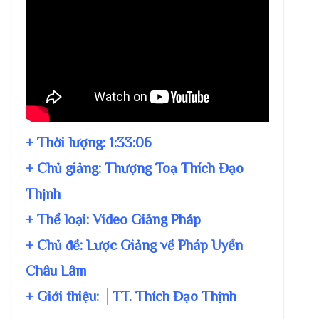
+ Thời lượng:
1:33:06
+ Chủ giảng:
Thượng Toạ Thích Đạo
Thịnh
+ Thể loại: Video Giảng Pháp
+ Chủ đề:
Lược Giảng về Pháp Uyển
Châu Lâm
+ Giới thiệu: │TT. Thích Đạo Thịnh