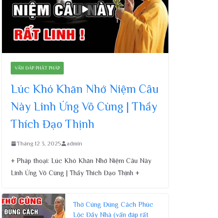
VẤN ĐÁP PHẬT PHÁP
Lúc Khó Khăn Nhớ Niệm Câu
Này Linh Ứng Vô Cùng | Thầy
Thích Đạo Thịnh
Tháng 12 3, 2025
admin
+ Pháp thoại: Lúc Khó Khăn Nhớ Niệm Câu Này
Linh Ứng Vô Cùng | Thầy Thích Đạo Thịnh +
Thờ Cúng Đúng Cách Phúc
Lộc Đầy Nhà (vấn đáp rất