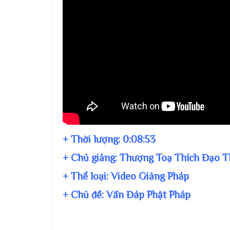
+ Thời lượng:
0:08:53
+ Chủ giảng:
Thượng Toạ Thích Đạo T
+ Thể loại: Video Giảng Pháp
+ Chủ đề:
Vấn Đáp Phật Pháp