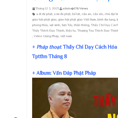
Tháng 12 3, 2025
admin
176 Views
a di đà phật
,
a mi đà phật
,
bồ tát
,
cầu an
,
cầu xin
,
chú đại b
giáo hội phật giáo
,
giáo hội phật giáo Việt Nam
,
kinh địa tạng
,
phong thủy
,
sát sinh
,
Sơn Tây
,
thần thông
,
Thầy Chỉ Dạy Cách 
Thầy Thích Đạo Thịnh
,
thầy tu
,
Thượng Toạ Thích Đạo Thịn
,
Video Giảng Pháp
,
việt nam
+
Pháp thoại
: Thầy Chỉ Dạy Cách Hóa
Tptthn Tháng 8
+ Album: Vấn Đáp Phật Pháp