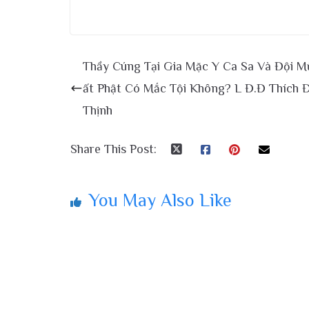
Thầy Cúng Tại Gia Mặc Y Ca Sa Và Đội M
ất Phật Có Mắc Tội Không? L Đ.Đ Thích 
Thịnh
Share This Post:
You May Also Like