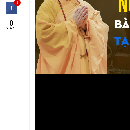
0
0
SHARES