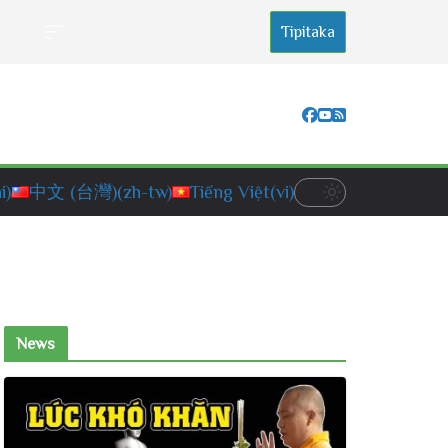
Tipitaka
i)
中文 (台灣)
(zh-tw)
Tiếng Việt
(vi)
News