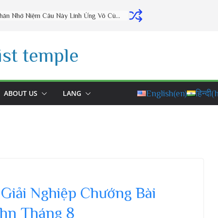
Thờ Cúng Đúng Cách Phúc Lộc Đầy Nhà (vấn đáp rất hay) – Thầy Thích Đạo Thịnh
st temple
ABOUT US
LANG
English
(en)
हिन्दी
(h
Giải Nghiệp Chướng Bài
thn Tháng 8