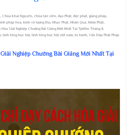
i
,
Chùa Khai Nguyên
,
chùa tản viên
,
đạo Phật
,
đức phật
,
giảng pháp
,
kinh pháp hoa
,
kinh vô lượng thọ
,
Nhạc Phật
,
Nhân Quả
,
Niệm Phật
,
Hóa Giải Nghiệp Chướng Bài Giảng Mới Nhất Tại Tptthn Tháng 8
,
h
,
tịnh tông học hội
,
tịnh tông học hội việt nam
,
tu hành
,
Vấn Đáp Phật Pháp
 Giải Nghiệp Chướng Bài Giảng Mới Nhất Tại