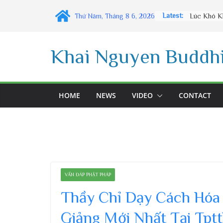
Skip
Latest:
Thứ Năm, Tháng 8 6, 2026
to
content
Khai Nguyen Buddhi
HOME
NEWS
VIDEO
CONTACT
VẤN ĐÁP PHẬT PHÁP
Thầy Chỉ Dạy Cách Hóa 
Giảng Mới Nhất Tại Tpt