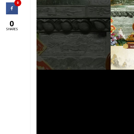
0
0
SHARES