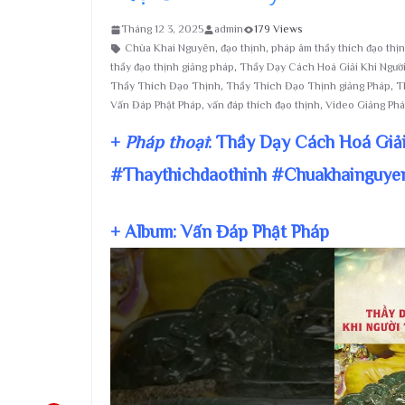
Tháng 12 3, 2025
admin
179 Views
Chùa Khai Nguyên
,
đạo thịnh
,
pháp âm thầy thích đạo thị
thầy đạo thịnh giảng pháp
,
Thầy Dạy Cách Hoá Giải Khi Ngườ
Thầy Thích Đạo Thịnh
,
Thầy Thích Đạo Thịnh giảng Pháp
,
T
Vấn Đáp Phật Pháp
,
vấn đáp thích đạo thịnh
,
Video Giảng Ph
+
Pháp thoại
: Thầy Dạy Cách Hoá Giả
#Thaythichdaothinh #Chuakhainguye
+ Album: Vấn Đáp Phật Pháp