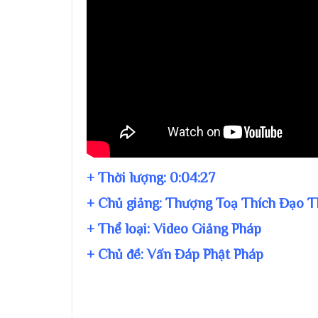
+ Thời lượng:
0:04:27
+ Chủ giảng:
Thượng Toạ Thích Đạo T
+ Thể loại: Video Giảng Pháp
+ Chủ đề:
Vấn Đáp Phật Pháp