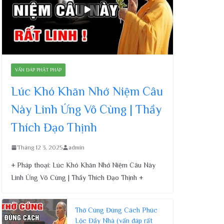
VẤN ĐÁP PHẬT PHÁP
Lúc Khó Khăn Nhớ Niệm Câu
Này Linh Ứng Vô Cùng | Thầy
Thích Đạo Thịnh
Tháng 12 3, 2025
admin
+ Pháp thoại: Lúc Khó Khăn Nhớ Niệm Câu Này
Linh Ứng Vô Cùng | Thầy Thích Đạo Thịnh +
Thờ Cúng Đúng Cách Phúc
Lộc Đầy Nhà (vấn đáp rất