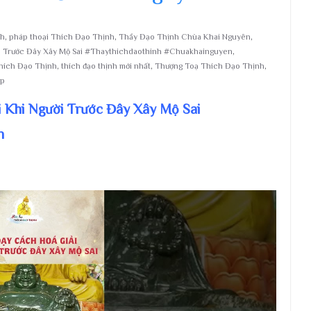
nh
,
pháp thoại Thích Đạo Thịnh
,
Thầy Đạo Thịnh Chùa Khai Nguyên
,
i Trước Đây Xây Mộ Sai #Thaythichdaothinh #Chuakhainguyen
,
hích Đạo Thịnh
,
thích đạo thịnh mới nhất
,
Thượng Toạ Thích Đạo Thịnh
,
áp
i Khi Người Trước Đây Xây Mộ Sai
n