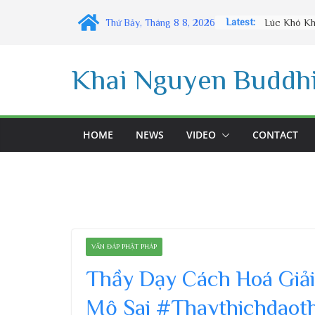
Skip
Latest:
Thứ Bảy, Tháng 8 8, 2026
to
content
Khai Nguyen Buddhi
HOME
NEWS
VIDEO
CONTACT
VẤN ĐÁP PHẬT PHÁP
Thầy Dạy Cách Hoá Giải
Mộ Sai #Thaythichdaot