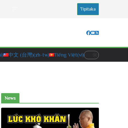
Tipitaka
i)
中文 (台灣)
(zh-tw)
Tiếng Việt
(vi)
News