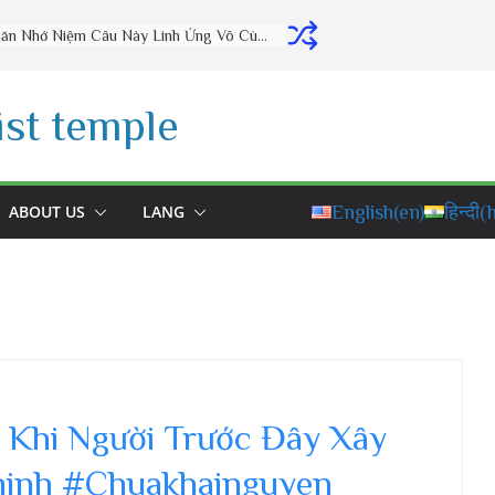
Thờ Cúng Đúng Cách Phúc Lộc Đầy Nhà (vấn đáp rất hay) – Thầy Thích Đạo Thịnh
st temple
ABOUT US
LANG
English
(en)
हिन्दी
(h
 Khi Người Trước Đây Xây
hinh #Chuakhainguyen