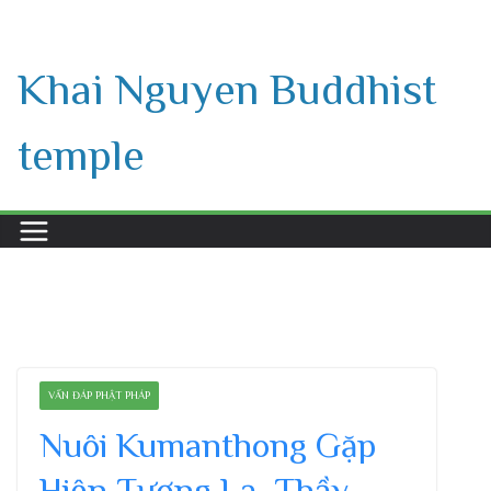
Skip
to
Khai Nguyen Buddhist
content
temple
VẤN ĐÁP PHẬT PHÁP
Nuôi Kumanthong Gặp
Hiện Tượng Lạ, Thầy