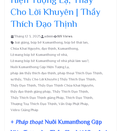
Cho Lời Khuyên | Thầy
Thích Đạo Thịnh
Tháng 12 3, 2025
admin
169 Views
bài giảng
,
búp bê Kumanthong
,
búp bê thái lan
,
Chùa Khai Nguyên
,
đạo thịnh
,
Kumanthong
,
Lỡ mang búp bê Kumanthong về nhà
,
Lỡ mang búp bê Kumanthong về nhà phải làm sao?
,
Nuôi Kumanthong Gặp Hiện Tượng Lạ
,
pháp âm thầy thích đạo thịnh
,
pháp thoại Thích Đạo Thịnh
,
sư thầy
,
Thầy Cho Lời Khuyên | Thầy Thích Đạo Thịnh
,
Thầy Đạo Thịnh
,
Thầy Đạo Thịnh Chùa Khai Nguyên
,
thầy đạo thịnh giảng pháp
,
Thầy Thích Đạo Thịnh
,
Thầy Thích Đạo Thịnh giảng Pháp
,
Thích Đạo Thịnh
,
Thượng Toạ Thích Đạo Thịnh
,
Vấn Đáp Phật Pháp
,
Video Giảng Pháp
+
Pháp thoại
: Nuôi Kumanthong Gặp