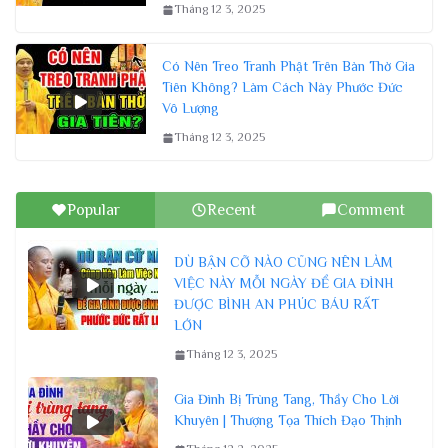
Tháng 12 3, 2025
Có Nên Treo Tranh Phật Trên Bàn Thờ Gia
Tiên Không? Làm Cách Này Phước Đức
Vô Lượng
Tháng 12 3, 2025
Popular
Recent
Comment
DÙ BẬN CỠ NÀO CŨNG NÊN LÀM
VIỆC NÀY MỖI NGÀY ĐỂ GIA ĐÌNH
ĐƯỢC BÌNH AN PHÚC BÁU RẤT
LỚN
Tháng 12 3, 2025
Gia Đình Bị Trùng Tang, Thầy Cho Lời
Khuyên | Thượng Tọa Thích Đạo Thịnh