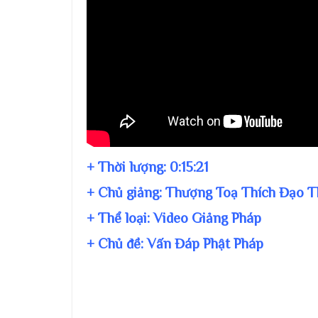
+ Thời lượng:
0:15:21
+ Chủ giảng:
Thượng Toạ Thích Đạo T
+ Thể loại: Video Giảng Pháp
+ Chủ đề:
Vấn Đáp Phật Pháp