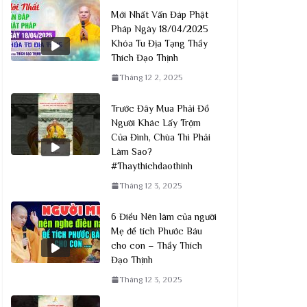
Mới Nhất Vấn Đáp Phật
Pháp Ngày 18/04/2025
Khóa Tu Địa Tạng Thầy
Thích Đạo Thịnh
Tháng 12 2, 2025
Trước Đây Mua Phải Đồ
Người Khác Lấy Trộm
Của Đình, Chùa Thì Phải
Làm Sao?
#Thaythichdaothinh
Tháng 12 3, 2025
6 Điều Nên làm của người
Mẹ để tích Phước Báu
cho con – Thầy Thích
Đạo Thịnh
Tháng 12 3, 2025