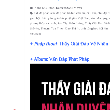
Tháng 12 3, 2025
admin
251 Views
a di đà phật
,
a mi đà phật
,
bồ tát
,
cầu an
,
cầu xin
,
chú đại b
giáo hội phật giáo
,
giáo hội phật giáo Việt Nam
,
kinh địa tạng
,
phong thủy
,
sát sinh
,
Sơn Tây
,
thần thông
,
Thầy Giải Đáp Về 
thầy tu
,
Thượng Toạ Thích Đạo Thịnh
,
tịnh tông học hội
,
tịnh
việt nam
+
Pháp thoại
: Thầy Giải Đáp Về Nhân
+ Album: Vấn Đáp Phật Pháp