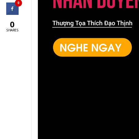
0
0
SHARES