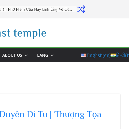
Thờ Cúng Đúng Cách Phúc Lộc Đầy Nhà (vấn đáp rất hay) – Thầy Thích Đạo Thịnh
st temple
ABOUT US
LANG
English
(en)
हिन्दी
(h
Duyên Đi Tu | Thượng Tọa