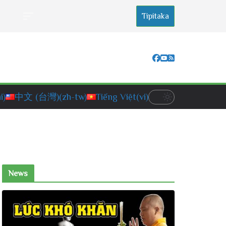
Tipitaka
i)
中文 (台灣)
(zh-tw)
Tiếng Việt
(vi)
News