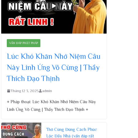
VẤN ĐÁP PHẬT PHÁP
Lúc Khó Khăn Nhớ Niệm Câu
Này Linh Ứng Vô Cùng | Thầy
Thích Đạo Thịnh
Tháng 12 3, 2025
admin
+ Pháp thoại: Lúc Khó Khăn Nhớ Niệm Câu Này
Linh Ứng Vô Cùng | Thầy Thích Đạo Thịnh +
Thờ Cúng Đúng Cách Phúc
Lộc Đầy Nhà (vấn đáp rất