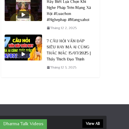
Hãy Biết Lựa Chọn Khi
Nghe Pháp Trên Mạng Xã
Hội #Luachon
#Nghephap #Mangxahoi
Tháng 12 2, 2025
7 CÂU HỎI VẤN ĐÁP
SIÊU HAY MÀ AI CŨNG
THẮC MẮC 15/07/2025 |
Thầy Thích Đạo Thịnh
Tháng 12 3, 2025
Dharma Talk Videos
View All