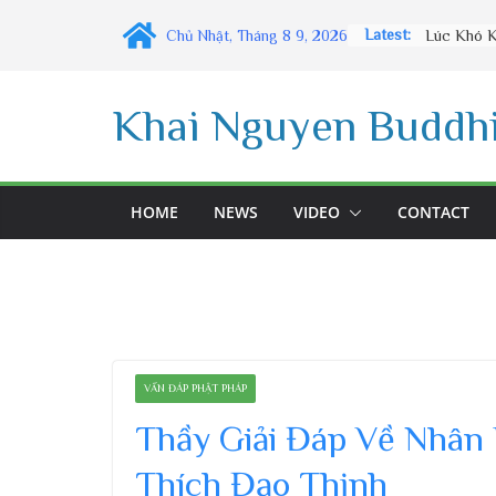
Skip
Latest:
Chủ Nhật, Tháng 8 9, 2026
to
content
Khai Nguyen Buddhi
HOME
NEWS
VIDEO
CONTACT
VẤN ĐÁP PHẬT PHÁP
Thầy Giải Đáp Về Nhân 
Thích Đạo Thịnh