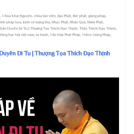
i
,
Chùa Khai Nguyên
,
chùa tản viên
,
đạo Phật
,
đức phật
,
giảng pháp
,
kinh pháp hoa
,
kinh vô lượng thọ
,
Nhạc Phật
,
Nhân Quả
,
Niệm Phật
,
Nhân Duyên Đi Tu | Thượng Tọa Thích Đạo Thịnh
,
Thầy Thích Đạo Thịnh
,
 tông học hội việt nam
,
tu hành
,
Vấn Đáp Phật Pháp
,
Video Giảng Pháp
,
 Duyên Đi Tu | Thượng Tọa Thích Đạo Thịnh