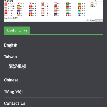
Useful Links
English
Taiwan
講記視頻
Chinese
Tiếng Việt
Contact Us