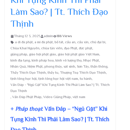
Làm Sao? | Tt. Thích Đạo
Thịnh
Tháng 12 3, 2025
admin
186 Views
a di đà phật
,
a mi đà phật
,
bồ tát
,
cầu an
,
cầu xin
,
chú đại bi
,
Chùa Khai Nguyên
,
chùa tản viên
,
đạo Phật
,
đức phật
,
giảng pháp
,
giáo hội phật giáo
,
giáo hội phật giáo Việt Nam
,
kinh địa tạng
,
kinh pháp hoa
,
kinh vô lượng thọ
,
Nhạc Phật
,
Nhân Quả
,
Niệm Phật
,
phong thủy
,
sát sinh
,
Sơn Tây
,
thần thông
,
Thầy Thích Đạo Thịnh
,
thầy tu
,
Thượng Toạ Thích Đạo Thịnh
,
tịnh tông học hội
,
tịnh tông học hội việt nam
,
tu hành
,
Vấn Đáp - "Ngủ Gật" Khi Tụng Kinh Thì Phải Làm Sao? | Tt. Thích
Đạo Thịnh
,
Vấn Đáp Phật Pháp
,
Video Giảng Pháp
,
việt nam
+
Pháp thoại
: Vấn Đáp – “Ngủ Gật” Khi
Tụng Kinh Thì Phải Làm Sao? | Tt. Thích
Đạo Thịnh