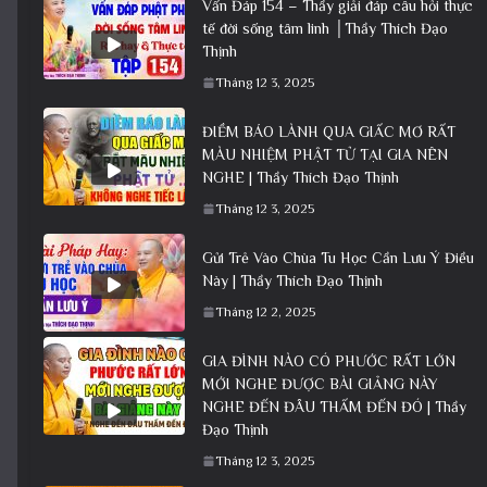
Vấn Đáp 154 – Thầy giải đáp câu hỏi thực
tế đời sống tâm linh │Thầy Thích Đạo
Thịnh
Tháng 12 3, 2025
ĐIỀM BÁO LÀNH QUA GIẤC MƠ RẤT
MÀU NHIỆM PHẬT TỬ TẠI GIA NÊN
NGHE | Thầy Thích Đạo Thịnh
Tháng 12 3, 2025
Gửi Trẻ Vào Chùa Tu Học Cần Lưu Ý Điều
Này | Thầy Thích Đạo Thịnh
Tháng 12 2, 2025
GIA ĐÌNH NÀO CÓ PHƯỚC RẤT LỚN
MỚI NGHE ĐƯỢC BÀI GIẢNG NÀY
NGHE ĐẾN ĐÂU THẤM ĐẾN ĐÓ | Thầy
Đạo Thịnh
Tháng 12 3, 2025