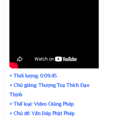
+ Thời lượng:
0:09:45
+ Chủ giảng:
Thượng Toạ Thích Đạo
Thịnh
+ Thể loại: Video Giảng Pháp
+ Chủ đề:
Vấn Đáp Phật Pháp