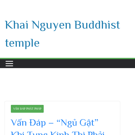
Skip
to
Khai Nguyen Buddhist
content
temple
VẤN ĐÁP PHẬT PHÁP
Vấn Đáp – “Ngủ Gật”
Khi Tụng Kinh Thì Phải