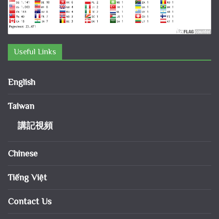
Useful Links
English
Taiwan
講記視頻
Chinese
Tiếng Việt
Contact Us