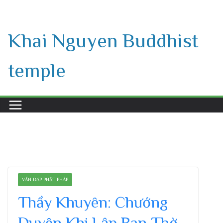
Skip
to
Khai Nguyen Buddhist
content
temple
VẤN ĐÁP PHẬT PHÁP
Thầy Khuyên: Chướng
Duyên Khi Lập Ban Thờ