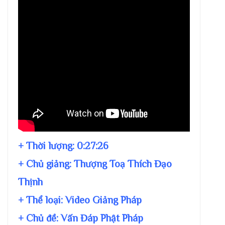
+ Thời lượng:
0:27:26
+ Chủ giảng:
Thượng Toạ Thích Đạo
Thịnh
+ Thể loại: Video Giảng Pháp
+ Chủ đề:
Vấn Đáp Phật Pháp