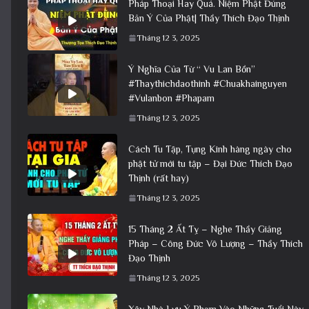
Pháp Thoại Hay Quá. Niệm Phật Đúng
Bản Ý Của Phật| Thầy Thích Đạo Thịnh
Tháng 12 3, 2025
Ý Nghĩa Của Từ “ Vu Lan Bồn”
#Thaythichdaothinh #Chuakhainguyen
#Vulanbon #Phapam
Tháng 12 3, 2025
Cách Tu Tập, Tụng Kinh hàng ngày cho
phật tử mới tu tập – Đại Đức Thích Đạo
Thịnh (rất hay)
Tháng 12 3, 2025
15 Tháng 2 Ất Tỵ – Nghe Thầy Giảng
Pháp – Công Đức Vô Lượng – Thầy Thích
Đạo Thịnh
Tháng 12 3, 2025
Xây Nhà Lưu Ý Phạm Vào Những Tuổi Này