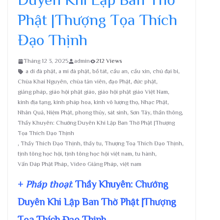
Phật |Thượng Tọa Thích
Đạo Thịnh
Tháng 12 3, 2025
admin
212 Views
a di đà phật
,
a mi đà phật
,
bồ tát
,
cầu an
,
cầu xin
,
chú đại bi
,
Chùa Khai Nguyên
,
chùa tản viên
,
đạo Phật
,
đức phật
,
giảng pháp
,
giáo hội phật giáo
,
giáo hội phật giáo Việt Nam
,
kinh địa tạng
,
kinh pháp hoa
,
kinh vô lượng thọ
,
Nhạc Phật
,
Nhân Quả
,
Niệm Phật
,
phong thủy
,
sát sinh
,
Sơn Tây
,
thần thông
,
Thầy Khuyên: Chướng Duyên Khi Lập Ban Thờ Phật |Thượng
Tọa Thích Đạo Thịnh
,
Thầy Thích Đạo Thịnh
,
thầy tu
,
Thượng Toạ Thích Đạo Thịnh
,
tịnh tông học hội
,
tịnh tông học hội việt nam
,
tu hành
,
Vấn Đáp Phật Pháp
,
Video Giảng Pháp
,
việt nam
+
Pháp thoại
: Thầy Khuyên: Chướng
Duyên Khi Lập Ban Thờ Phật |Thượng
Tọa Thích Đạo Thịnh