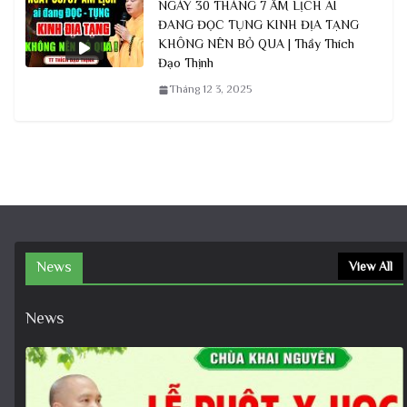
NGÀY 30 THÁNG 7 ÂM LỊCH AI
ĐANG ĐỌC TỤNG KINH ĐỊA TẠNG
KHÔNG NÊN BỎ QUA | Thầy Thích
Đạo Thịnh
Tháng 12 3, 2025
News
View All
News