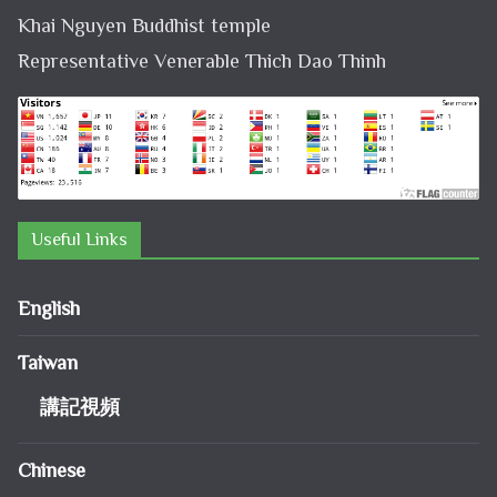
Khai Nguyen Buddhist temple
Representative Venerable Thich Dao Thinh
Useful Links
English
Taiwan
講記視頻
Chinese