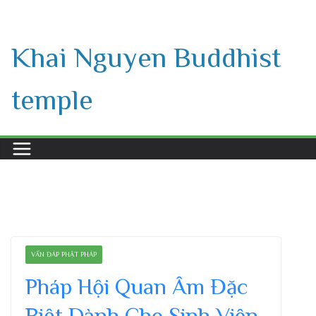
Skip
to
Khai Nguyen Buddhist
content
temple
VẤN ĐÁP PHẬT PHÁP
Pháp Hội Quan Âm Đặc
Biệt Dành Cho Sinh Viên