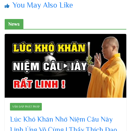
You May Also Like
News
VẤN ĐÁP PHẬT PHÁP
Lúc Khó Khăn Nhớ Niệm Câu Này
Linh Ứng Vô Cùng | Thầy Thích Đạo