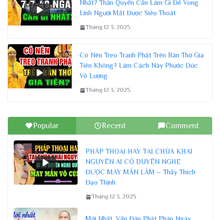
Nhất? Thân Quyến Cần Làm Gì Để Vong
Linh Người Mất Được Siêu Thoát
Tháng 12 3, 2025
Có Nên Treo Tranh Phật Trên Bàn Thờ Gia
Tiên Không? Làm Cách Này Phước Đức
Vô Lượng
Tháng 12 3, 2025
Popular
Recent
Comment
PHÁP THOẠI HAY TẠI CHÙA KHAI
NGUYÊN AI CÓ DUYÊN NGHE
ĐƯỢC MAY MẮN LẮM – Thầy Thích
Đạo Thịnh
Tháng 12 3, 2025
Mới Nhất. Vấn Đáp Phật Pháp Ngày