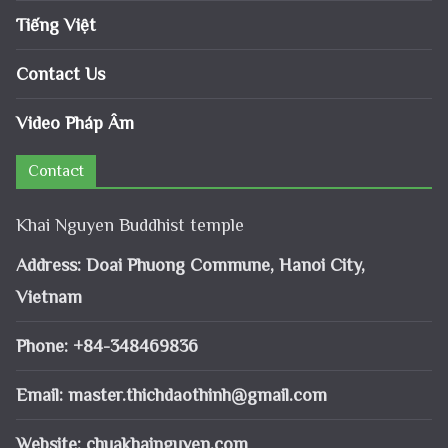
Tiếng Việt
Contact Us
Video Pháp Âm
Contact
Khai Nguyen Buddhist temple
Address: Doai Phuong Commune, Hanoi City,
Vietnam
Phone: +84-348469836
Email:
master.thichdaothinh@gmail.com
Website: chuakhainguyen.com