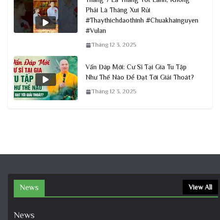
Phải Là Tháng Xui Rủi
#Thaythichdaothinh #Chuakhainguyen
#Vulan
Tháng 12 3, 2025
Vấn Đáp Mới: Cư Sĩ Tại Gia Tu Tập
Như Thế Nào Để Đạt Tới Giải Thoát?
Tháng 12 3, 2025
News
View All
News